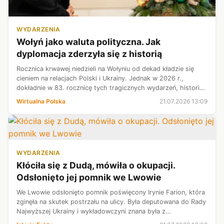
WYDARZENIA
Wołyń jako waluta polityczna. Jak
dyplomacja zderzyła się z historią
Rocznica krwawej niedzieli na Wołyniu od dekad kładzie się
cieniem na relacjach Polski i Ukrainy. Jednak w 2026 r.,
dokładnie w 83. rocznicę tych tragicznych wydarzeń, historia
rzezi wołyńskiej niespodziewanie powróciła do bieżącej,
Wirtualna Polska
21.07.2026 13:09
twardej polityki ...
WYDARZENIA
Kłóciła się z Dudą, mówiła o okupacji.
Odsłonięto jej pomnik we Lwowie
We Lwowie odsłonięto pomnik poświęcony Irynie Farion, która
zginęła na skutek postrzału na ulicy. Była deputowana do Rady
Najwyższej Ukrainy i wykładowczyni znana była z
kontrowersyjnych wypowiedzi. W przeszłości spierała się