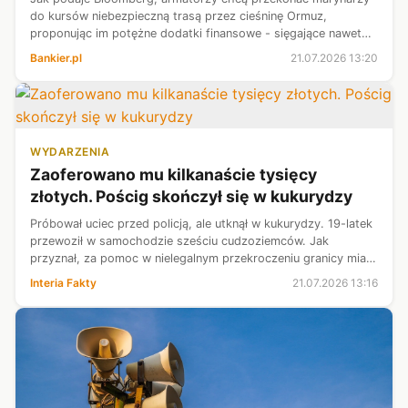
do kursów niebezpieczną trasą przez cieśninę Ormuz,
proponując im potężne dodatki finansowe - sięgające nawet
sześciokrotności ich podstawowej pensji.
Bankier.pl
21.07.2026 13:20
WYDARZENIA
Zaoferowano mu kilkanaście tysięcy
złotych. Pościg skończył się w kukurydzy
Próbował uciec przed policją, ale utknął w kukurydzy. 19-latek
przewoził w samochodzie sześciu cudzoziemców. Jak
przyznał, za pomoc w nielegalnym przekroczeniu granicy miał
otrzymać 15 tysięcy złotych. Teraz grozi mu osiem lat
Interia Fakty
21.07.2026 13:16
więzienia.