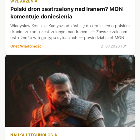
WYDARZENIA
Polski dron zestrzelony nad Iranem? MON
komentuje doniesienia
Władysław Kosiniak-Kamysz odniósł się do doniesień o polskim
dronie rzekomo zestrzelonym nad Iranem. — Zawsze zalecam
ostrożność w tego typu sytuacjach — powiedział szef MON.
Onet Wiadomości
21.07.2026 13:11
NAUKA I TECHNOLOGIA