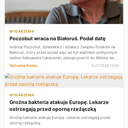
WYDARZENIA
Poczobut wraca na Białoruś. Podał datę
Andrzej Poczobut, dziennikarz i działacz Związku Polaków na
Białorusi, który przez ponad pięć lat był więźniem politycznym
reżimu Aleksandra Łukaszenki, planuje powrót do Mińska we
wrześniu 2026 r. Jak podaje Onet, Poczobut zamierza wziąć
Wirtualna Polska
21.07.2026 13:06
udział w Zj...
WYDARZENIA
Groźna bakteria atakuje Europę. Lekarze
ostrzegają przed oporną rzeżączką
Groźna bakteria atakuje Europę. Lekarze ostrzegają przed
oporną rzeżączką