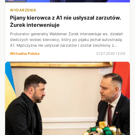
WYDARZENIA
Pijany kierowca z A1 nie usłyszał zarzutów.
Żurek interweniuje
Prokurator generalny Waldemar Żurek interweniuje ws. działań
śledczych wobec kierowcy, który po pijaku jechał autostradą
A1. Mężczyzna nie usłyszał zarzutów i został zwolniony z
aresztu. W związku ze sprawą odwołany ma zostać zastępca
Wirtualna Polska
21.07.2026 13:09
Prokuratora Rej...