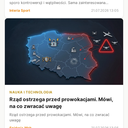
sporo kontrowersji i wątpliwości. Sama zainteresowana
najwyraźniej ma już dość plotek. Wydała oświadczenie, w
Interia Sport
21.07.2026 13:05
którym ujawnia, co tak naprawdę ...
NAUKA I TECHNOLOGIA
Rząd ostrzega przed prowokacjami. Mówi,
na co zwracać uwagę
Rząd ostrzega przed prowokacjami. Mówi, na co zwracać
uwagę
Spider's Web
21.07.2026 13:05