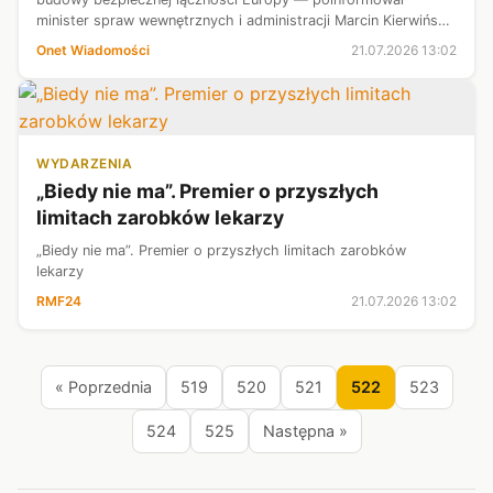
minister spraw wewnętrznych i administracji Marcin Kierwiński
podczas podpisania umowy w sprawie budowy konstelacji
Onet Wiadomości
21.07.2026 13:02
satelitarnej IRIS2. Dodał, ż...
WYDARZENIA
„Biedy nie ma”. Premier o przyszłych
limitach zarobków lekarzy
„Biedy nie ma”. Premier o przyszłych limitach zarobków
lekarzy
RMF24
21.07.2026 13:02
« Poprzednia
519
520
521
522
523
524
525
Następna »