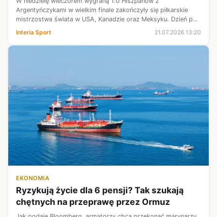
W niedzielę wieczorem wygraną 1:0 Hiszpanów z
Argentyńczykami w wielkim finale zakończyły się piłkarskie
mistrzostwa świata w USA, Kanadzie oraz Meksyku. Dzień po
decydującym starciu po raz ostatni turniej podsumował
Interia Sport
21.07.2026 13:20
prezydent Stanów Zjednoczonych, D...
EKONOMIA
Ryzykują życie dla 6 pensji? Tak szukają
chętnych na przeprawę przez Ormuz
Jak podaje Bloomberg, armatorzy chcą przekonać marynarzy