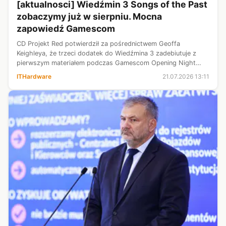
[aktualnosci] Wiedźmin 3 Songs of the Past
zobaczymy już w sierpniu. Mocna
zapowiedź Gamescom
CD Projekt Red potwierdził za pośrednictwem Geoffa
Keighleya, że trzeci dodatek do Wiedźmina 3 zadebiutuje z
pierwszym materiałem podczas Gamescom Opening Night
Live 25 sierpnia. To oznacza, że po trzech miesiącach
ITHardware
21.07.2026 13:11
oczekiwania od majowej zapowiedzi S...