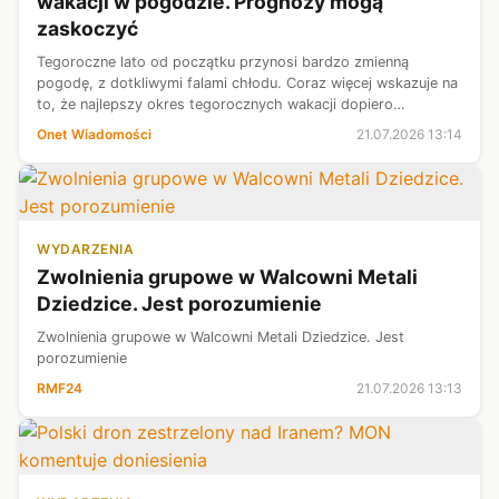
wakacji w pogodzie. Prognozy mogą
zaskoczyć
Tegoroczne lato od początku przynosi bardzo zmienną
pogodę, z dotkliwymi falami chłodu. Coraz więcej wskazuje na
to, że najlepszy okres tegorocznych wakacji dopiero
nadejdzie, a doczekamy się go z biegiem sierpnia.
Onet Wiadomości
21.07.2026 13:14
Niewykluczone, że aura zaskoczy nas...
WYDARZENIA
Zwolnienia grupowe w Walcowni Metali
Dziedzice. Jest porozumienie
Zwolnienia grupowe w Walcowni Metali Dziedzice. Jest
porozumienie
RMF24
21.07.2026 13:13