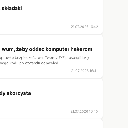
z składaki
21.07.2026 16:42
rchiwum, żeby oddać komputer hakerom
oprawkę bezpieczeństwa. Twórcy 7-Zip usunęli lukę,
iwego kodu po otwarciu odpowied...
21.07.2026 16:41
dy skorzysta
21.07.2026 16:40