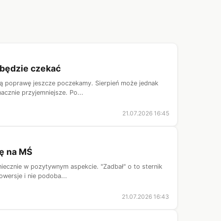
 będzie czekać
ększą poprawę jeszcze poczekamy. Sierpień może jednak
cznie przyjemniejsze. Po...
21.07.2026 16:45
ję na MŚ
oniecznie w pozytywnym aspekcie. "Zadbał" o to sternik
owersje i nie podoba...
21.07.2026 16:43