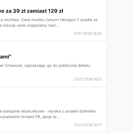
 za 39 zł zamiast 129 zł
 to możliwe. Cena modelu Canyon Hexagon 7 spadła ze
niższej cenie znajdziemy takż...
21.07.2026 16:24
zami"
wi Orbanowi, zapraszając go do publicznej debaty
21.07.2026 16:21
e kampanie wizerunkowe - wynika z ustaleń dziennika
ańskimi firmami PR, akcje te ...
21.07.2026 16:17