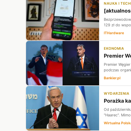
NAUKA I TEC
[aktualnos
Bezprzewodowe 
129 zł do wspo
ITHardware
EKONOMIA
Premier Wę
Premier Węgier
podczas organi
Bankier.pl
WYDARZENIA
Porażka ka
Od październik
"Haarec". Mimo
Wirtualna Polsk