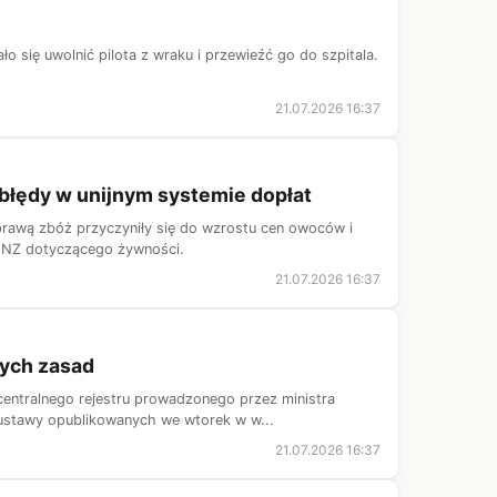
 się uwolnić pilota z wraku i przewieźć go do szpitala.
21.07.2026 16:37
błędy w unijnym systemie dopłat
uprawą zbóż przyczyniły się do wzrostu cen owoców i
 ONZ dotyczącego żywności.
21.07.2026 16:37
ych zasad
entralnego rejestru prowadzonego przez ministra
ustawy opublikowanych we wtorek w w...
21.07.2026 16:37