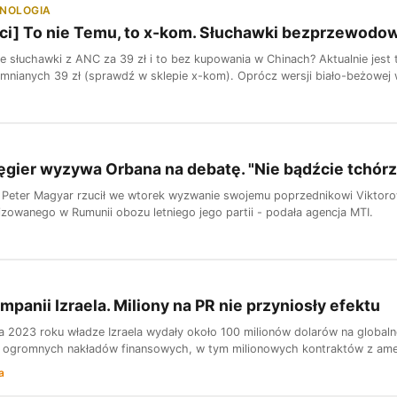
HNOLOGIA
ci] To nie Temu, to x-kom. Słuchawki bezprzewodowe
słuchawki z ANC za 39 zł i to bez kupowania w Chinach? Aktualnie jest
mnianych 39 zł (sprawdź w sklepie x-kom). Oprócz wersji biało-beżowej w 
gier wyzywa Orbana na debatę. "Nie bądźcie tchór
 Peter Magyar rzucił we wtorek wyzwanie swojemu poprzednikowi Viktoro
zowanego w Rumunii obozu letniego jego partii - podała agencja MTI.
mpanii Izraela. Miliony na PR nie przyniosły efektu
a 2023 roku władze Izraela wydały około 100 milionów dolarów na globaln
 ogromnych nakładów finansowych, w tym milionowych kontraktów z ameryk
a