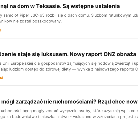
nął na dom w Teksasie. Są wstępne ustalenia
y samolot Piper J3C-65 rozbił się o dach domu. Służbom ratunkowym udało
ników nie został poszkodowany.
a
zenie staje się luksusem. Nowy raport ONZ obnaża 
ze Unii Europejskiej dla gospodarstw zajmujących się hodowlą zwierząt i 
iając ludziom dostęp do zdrowej diety — wynika z najnowszego raportu
ci
e mógł zarządzać nieruchomościami? Rząd chce now
ruchomości będą mogły zostać wyłącznie osoby, które uzyskają wpis co c
go za budownictwo i mieszkalnictwo - wskazano w założeniach projektu 