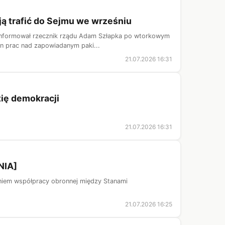
ają trafić do Sejmu we wrześniu
oinformował rzecznik rządu Adam Szłapka po wtorkowym
an prac nad zapowiadanym paki...
21.07.2026 16:31
ię demokracji
21.07.2026 16:31
NIA]
niem współpracy obronnej między Stanami
21.07.2026 16:25