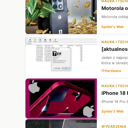
NAUKA I TEC
Motorola o
Motorola oddaje
Spider's Web
NAUKA I TEC
[aktualnos
Jeden z najpop
która w określ
ITHardware
NAUKA I TEC
iPhone 18 
iPhone 18 Pro 
Spider's Web
WYDARZENIA