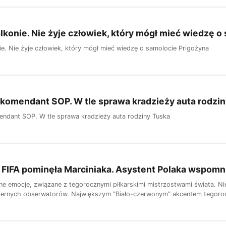
alkonie. Nie żyje człowiek, który mógł mieć wiedzę 
ie. Nie żyje człowiek, który mógł mieć wiedzę o samolocie Prigożyna
komendant SOP. W tle sprawa kradzieży auta rodzi
ndant SOP. W tle sprawa kradzieży auta rodziny Tuska
 FIFA pominęła Marciniaka. Asystent Polaka wspomn
 emocje, związane z tegorocznymi piłkarskimi mistrzostwami świata. Niest
 biernych obserwatorów. Największym "Biało-czerwonym" akcentem tegoro