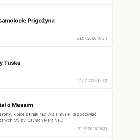
o samolocie Prigożyna
21.07.2026 16:34
ny Tuska
21.07.2026 16:32
iał o Messim
ety, kibice z kraju nad Wisłą musieli je podziwiać
cznych MŚ był Szymon Marcinia...
21.07.2026 16:31