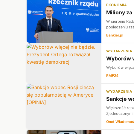
EKONOMIA
Miliony za
W sierpniu Rad
posiedzeniu rz
Bankier.pl
WYDARZENIA
Wyborów wi
Wyborów więcej
RMF24
WYDARZENIA
Sankcje wo
Większość repu
Zjednoczonymi 
Onet Wiadomoś