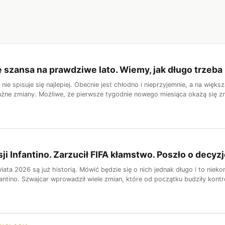
ę szansa na prawdziwe lato. Wiemy, jak długo trzeba
nie spisuje się najlepiej. Obecnie jest chłodno i nieprzyjemnie, a na wi
żne zmiany. Możliwe, że pierwsze tygodnie nowego miesiąca okażą się zna
ji Infantino. Zarzucił FIFA kłamstwo. Poszło o decyz
ata 2026 są już historią. Mówić będzie się o nich jednak długo i to niek
fantino. Szwajcar wprowadził wiele zmian, które od początku budziły kontr