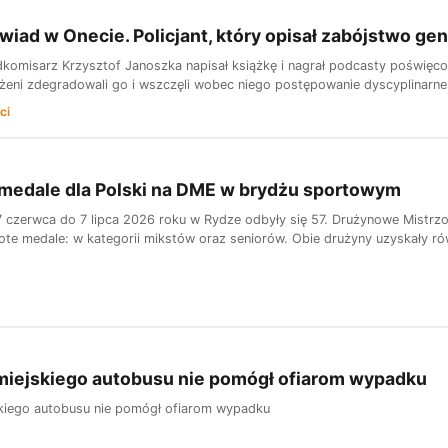
wiad w Onecie. Policjant, który opisał zabójstwo gen
dkomisarz Krzysztof Janoszka napisał książkę i nagrał podcasty poświęc
ożeni zdegradowali go i wszczęli wobec niego postępowanie dyscyplinarne. 
ci
 medale dla Polski na DME w brydżu sportowym
 czerwca do 7 lipca 2026 roku w Rydze odbyły się 57. Drużynowe Mistrz
te medale: w kategorii mikstów oraz seniorów. Obie drużyny uzyskały równ
miejskiego autobusu nie pomógł ofiarom wypadku
kiego autobusu nie pomógł ofiarom wypadku