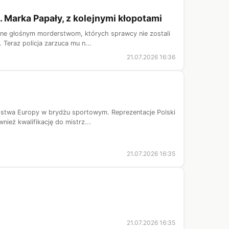
. Marka Papały, z kolejnymi kłopotami
one głośnym morderstwom, których sprawcy nie zostali
Teraz policja zarzuca mu n...
21.07.2026 16:36
ostwa Europy w brydżu sportowym. Reprezentacje Polski
ież kwalifikację do mistrz...
21.07.2026 16:35
21.07.2026 16:35