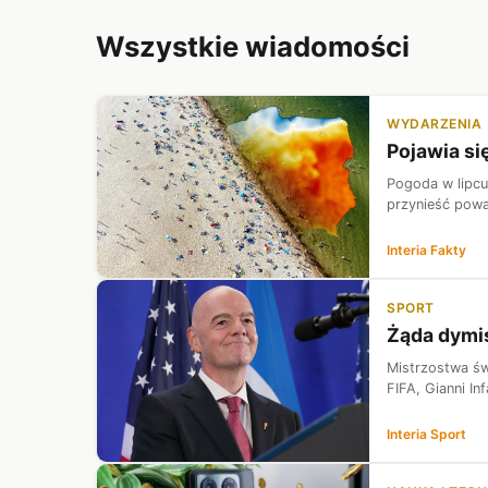
Wszystkie wiadomości
WYDARZENIA
Pojawia si
Pogoda w lipcu 
przynieść powa
Interia Fakty
SPORT
Żąda dymis
Mistrzostwa świ
FIFA, Gianni In
Interia Sport