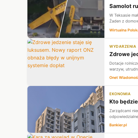
Samolot ru
W Teksasie mał
Żaden z domow
Wirtualna Polsk
WYDARZENIA
Zdrowe jed
Dotacje rolnic
warzyw, utrudn
Onet Wiadomoś
EKONOMIA
Kto będzi
Zarządcami nie
odpowiedzialne
Bankier.pl