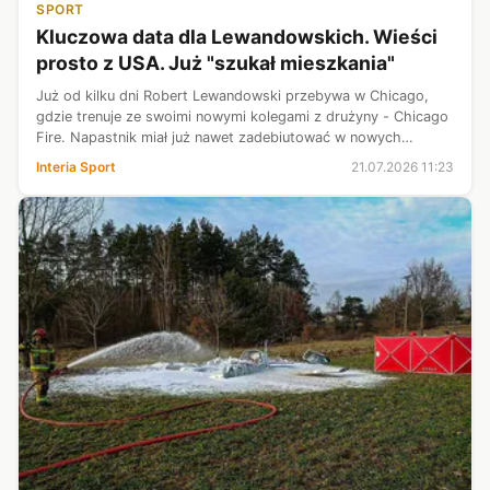
SPORT
Kluczowa data dla Lewandowskich. Wieści
prosto z USA. Już "szukał mieszkania"
Już od kilku dni Robert Lewandowski przebywa w Chicago,
gdzie trenuje ze swoimi nowymi kolegami z drużyny - Chicago
Fire. Napastnik miał już nawet zadebiutować w nowych
barwach, lecz starcie z Vancouver Whitecaps zostało
Interia Sport
21.07.2026 11:23
przełożone. Co ciekawe, w USA...