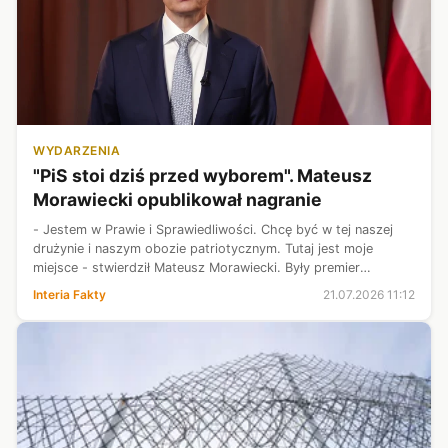
WYDARZENIA
"PiS stoi dziś przed wyborem". Mateusz
Morawiecki opublikował nagranie
- Jestem w Prawie i Sprawiedliwości. Chcę być w tej naszej
drużynie i naszym obozie patriotycznym. Tutaj jest moje
miejsce - stwierdził Mateusz Morawiecki. Były premier
opublikował oświadczenie, w którym odniósł się do obecnej
Interia Fakty
21.07.2026 11:12
sytuacji w PiS. Jak stw...