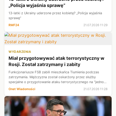
„Policja wyjaśnia sprawę”
13-latki z Ukrainy uderzone przez kobietę? „Policja wyjaśnia
sprawę”
RMF24
21.07.2026 11:29
WYDARZENIA
Miał przygotowywać atak terrorystyczny w
Rosji. Został zatrzymany i zabity
Funkcjonariusze FSB zabili mieszkańca Tiumienia podczas
zatrzymania. Mężczyzna został oskarżony przez służby
specjalne o przygotowanie ataku terrorystycznego na "jedno z
kluczowych przedsiębiorstw na Uralu".
Onet Wiadomości
21.07.2026 11:28