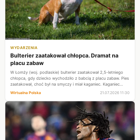
WYDARZENIA
Bulterier zaatakował chłopca. Dramat na
placu zabaw
W Łomży (woj. podlaskie) bulterier zaatakował 2,5-letniego
chłopca, gdy dziecko wychodziło z babcią z placu zabaw. Pies
zaatakował, choć był na smyczy i miał kaganiec. Kaganiec
jednak miał mu się zsunąć z pyska. Chłopiec trafił do szpitala z
Wirtualna Polska
21.07.2026 11:30
raną na ...