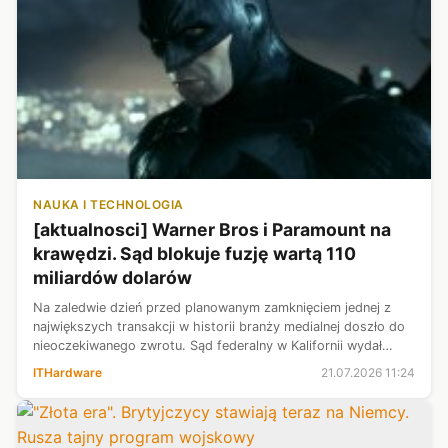
NAUKA I TECHNOLOGIA
[aktualnosci] Warner Bros i Paramount na
krawędzi. Sąd blokuje fuzję wartą 110
miliardów dolarów
Na zaledwie dzień przed planowanym zamknięciem jednej z
największych transakcji w historii branży medialnej doszło do
nieoczekiwanego zwrotu. Sąd federalny w Kalifornii wydał
tymczasowy nakaz wstrzymujący fuzję Paramount i Warner
ITHardware
21.07.2026 11:24
Bros. Discovery o wa...