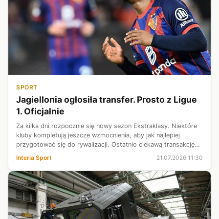
SPORT
Jagiellonia ogłosiła transfer. Prosto z Ligue
1. Oficjalnie
Za kilka dni rozpocznie się nowy sezon Ekstraklasy. Niektóre
kluby kompletują jeszcze wzmocnienia, aby jak najlepiej
przygotować się do rywalizacji. Ostatnio ciekawą transakcję
ogłosiła Jagiellonia. Do białostockiej drużyny trafił piłkarz,
Interia Sport
21.07.2026 11:30
którego gł...