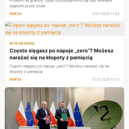
Przełom na granicy: Liban odzyskuje kontrolę nad terenami
zajętymi przez Izrael
RMF24
21.07.2026 11:34
WYDARZENIA
Często sięgasz po napoje „zero”? Możesz
narażać się na kłopoty z pamięcią
Często sięgasz po napoje „zero”? Możesz narażać się na
kłopoty z pamięcią
RMF24
21.07.2026 11:33