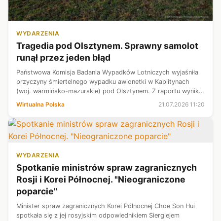
WYDARZENIA
Tragedia pod Olsztynem. Sprawny samolot
runął przez jeden błąd
Państwowa Komisja Badania Wypadków Lotniczych wyjaśniła
przyczyny śmiertelnego wypadku awionetki w Kaplitynach
(woj. warmińsko-mazurskie) pod Olsztynem. Z raportu wynika,
że w sprawnej technicznie maszynie Belmont DW200 zgasł
Wirtualna Polska
21.07.2026 11:20
silnik, a kluczowe okaza...
WYDARZENIA
Spotkanie ministrów spraw zagranicznych
Rosji i Korei Północnej. "Nieograniczone
poparcie"
Minister spraw zagranicznych Korei Północnej Choe Son Hui
spotkała się z jej rosyjskim odpowiednikiem Siergiejem