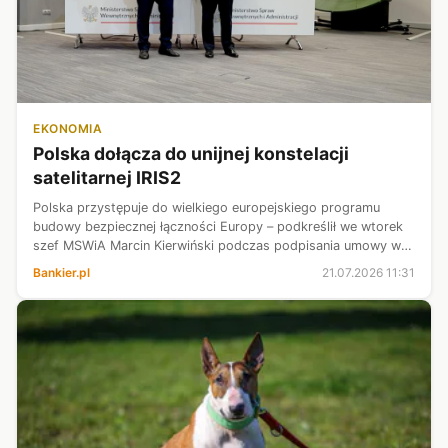
EKONOMIA
Polska dołącza do unijnej konstelacji
satelitarnej IRIS2
Polska przystępuje do wielkiego europejskiego programu
budowy bezpiecznej łączności Europy – podkreślił we wtorek
szef MSWiA Marcin Kierwiński podczas podpisania umowy w
sprawie budowy konstelacji satelitarnej IRIS2. Dodał, że
Bankier.pl
21.07.2026 11:31
system będzie gwarantow...