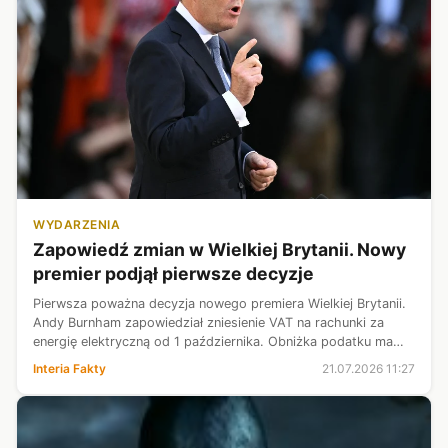
WYDARZENIA
Zapowiedź zmian w Wielkiej Brytanii. Nowy
premier podjął pierwsze decyzje
Pierwsza poważna decyzja nowego premiera Wielkiej Brytanii.
Andy Burnham zapowiedział zniesienie VAT na rachunki za
energię elektryczną od 1 października. Obniżka podatku ma
zostać sfinansowana z pieniędzy uwolnionych po rezygnacji z
Interia Fakty
21.07.2026 11:27
programu cyfrowe...