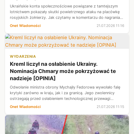
Ukraińskie konta społecznościowe powiązane z tamtejszym
lotnictwem pokazały skutki powietrznego ataku na placówkę
rosyjskich żołnierzy. Jak czytamy w komentarzu do nagrania,
uderzenie zostało przeprowadzone za pomocą nowego
Onet Wiadomości
21.07.2026 11:16
uzbrojenia.
WYDARZENIA
Kreml liczył na osłabienie Ukrainy.
Nominacja Chmary może pokrzyżować te
nadzieje [OPINIA]
Odwołanie ministra obrony Mychajły Fedorowa wywołało falę
krytyki zarówno w kraju, jak i za granicą. Jego zwolennicy
ostrzegają przed osłabieniem technologicznej przewagi
Kijowa. Jednak następca Fedorowa, Jewhenij Chmara —
Onet Wiadomości
21.07.2026 11:15
specjalista od bezpieczeńst...