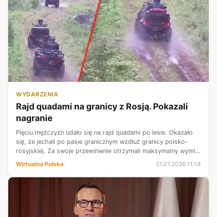
WYDARZENIA
Rajd quadami na granicy z Rosją. Pokazali
nagranie
Pięciu mężczyzn udało się na rajd quadami po lesie. Okazało
się, że jechali po pasie granicznym wzdłuż granicy polsko-
rosyjskiej. Za swoje przewinienie otrzymali maksymalny wymiar
kary - po 500 zł mandatu. Straż Graniczna przypomina, że
Wirtualna Polska
21.07.2026 11:14
poruszanie si...