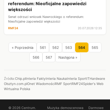
referendum: Nieoficjalne zapowiedzi
większości
Senat odrzuci wniosek Nawrockiego o referendum:
Nieoficjalne zapowiedzi większości
RMF24
20.07.2026 12:35
« Poprzednia
561
562
563
564
565
566
567
Następna »
Źródła:
Chip.pl
Interia Fakty
Interia Nauka
Interia Sport
ITHardware
Olsztyn.com.pl
Onet Wiadomości
RMF Sport
RMF24
Spider's Web
Wirtualna Polska
© 2026 Centrum.
Muzyka demoscenowa
Darmowe