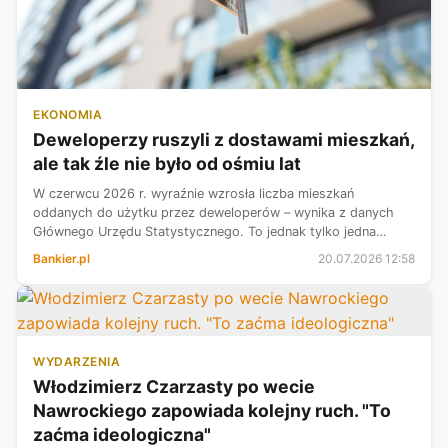
EKONOMIA
Deweloperzy ruszyli z dostawami mieszkań,
ale tak źle nie było od ośmiu lat
W czerwcu 2026 r. wyraźnie wzrosła liczba mieszkań
oddanych do użytku przez deweloperów – wynika z danych
Głównego Urzędu Statystycznego. To jednak tylko jedna
strona medalu. Pierwsze półrocze było pod tym względem
Bankier.pl
20.07.2026 12:58
najgorsze od 2018 r. Wciąż przecięt...
WYDARZENIA
Włodzimierz Czarzasty po wecie
Nawrockiego zapowiada kolejny ruch. "To
zaćma ideologiczna"