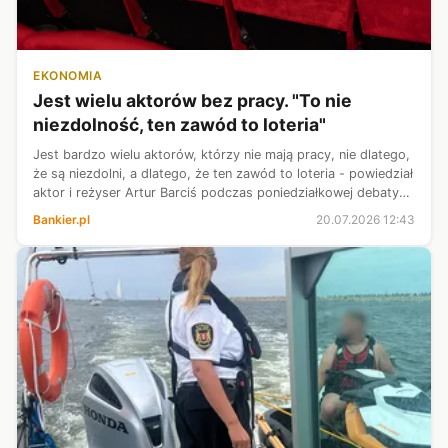
EKONOMIA
Jest wielu aktorów bez pracy. "To nie
niezdolność, ten zawód to loteria"
Jest bardzo wielu aktorów, którzy nie mają pracy, nie dlatego,
że są niezdolni, a dlatego, że ten zawód to loteria - powiedział
aktor i reżyser Artur Barciś podczas poniedziałkowej debaty
„Prawdy i mity o zabezpieczeniu socjalnym artystów” w
Bankier.pl
20.07.2026 12:43
Centrum ...