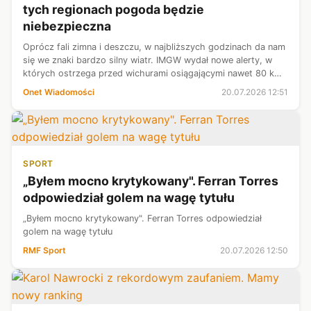
tych regionach pogoda będzie
niebezpieczna
Oprócz fali zimna i deszczu, w najbliższych godzinach da nam
się we znaki bardzo silny wiatr. IMGW wydał nowe alerty, w
których ostrzega przed wichurami osiągającymi nawet 80 km
na godz. Objęły one powiaty nadmorskie, ale mocne
Onet Wiadomości
20.07.2026 12:51
podmuchy odczujemy nie...
SPORT
„Byłem mocno krytykowany". Ferran Torres
odpowiedział golem na wagę tytułu
„Byłem mocno krytykowany". Ferran Torres odpowiedział
golem na wagę tytułu
RMF Sport
20.07.2026 12:50