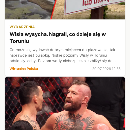
WYDARZENIA
Wisła wysycha. Nagrali, co dzieje się w
Toruniu
Co może się wydawać dobrym miejscem do plażowania, tak
naprawdę jest pułapką. Niskie poziomy Wisły w Toruniu
odsłoniły łachy. Poziom wody niebezpiecznie zbliżył się do
rekordu z zeszłego roku.
Wirtualna Polska
20.07.2026 12:58