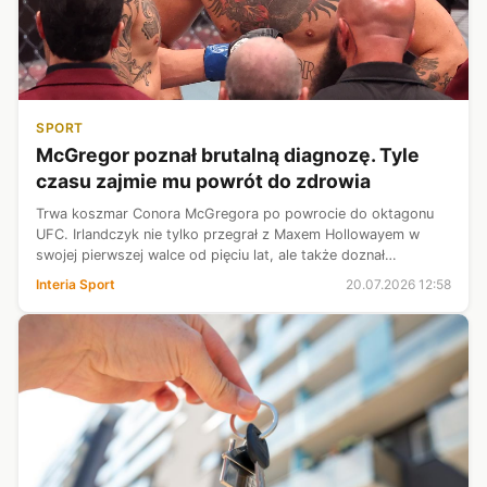
SPORT
McGregor poznał brutalną diagnozę. Tyle
czasu zajmie mu powrót do zdrowia
Trwa koszmar Conora McGregora po powrocie do oktagonu
UFC. Irlandczyk nie tylko przegrał z Maxem Hollowayem w
swojej pierwszej walce od pięciu lat, ale także doznał
uszkodzenia więzadła krzyżowego przedniego oraz łąkotki. Za
Interia Sport
20.07.2026 12:58
pośrednictwem wpisu w med...