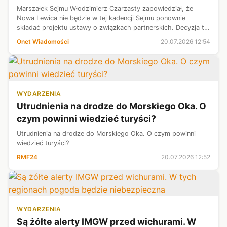
Marszałek Sejmu Włodzimierz Czarzasty zapowiedział, że
Nowa Lewica nie będzie w tej kadencji Sejmu ponownie
składać projektu ustawy o związkach partnerskich. Decyzja ta
wynika z ostatniego weta prezydenta Karola Nawrockiego.
Onet Wiadomości
20.07.2026 12:54
Czarzasty podkreślił, że ...
WYDARZENIA
Utrudnienia na drodze do Morskiego Oka. O
czym powinni wiedzieć turyści?
Utrudnienia na drodze do Morskiego Oka. O czym powinni
wiedzieć turyści?
RMF24
20.07.2026 12:52
WYDARZENIA
Są żółte alerty IMGW przed wichurami. W