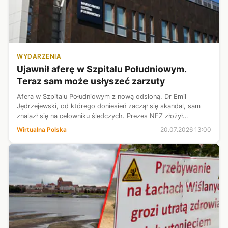
WYDARZENIA
Ujawnił aferę w Szpitalu Południowym.
Teraz sam może usłyszeć zarzuty
Afera w Szpitalu Południowym z nową odsłoną. Dr Emil
Jędrzejewski, od którego doniesień zaczął się skandal, sam
znalazł się na celowniku śledczych. Prezes NFZ złożył
doniesienie do prokuratury. Kontrola wykazała, że na
Wirtualna Polska
20.07.2026 13:00
kierowanym przez chirurga oddzi...