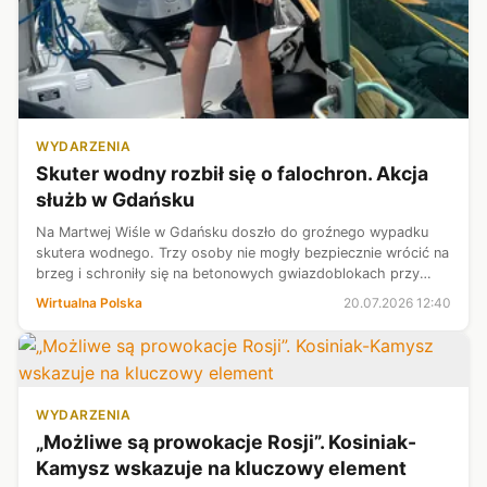
WYDARZENIA
Skuter wodny rozbił się o falochron. Akcja
służb w Gdańsku
Na Martwej Wiśle w Gdańsku doszło do groźnego wypadku
skutera wodnego. Trzy osoby nie mogły bezpiecznie wrócić na
brzeg i schroniły się na betonowych gwiazdoblokach przy
ujściu Wisły Śmiałej w Górkach Zachodnich. Służby
Wirtualna Polska
20.07.2026 12:40
ewakuowały je z niebezpieczneg...
WYDARZENIA
„Możliwe są prowokacje Rosji”. Kosiniak-
Kamysz wskazuje na kluczowy element