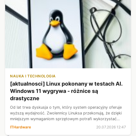
NAUKA I TECHNOLOGIA
[aktualnosci] Linux pokonany w testach AI.
Windows 11 wygrywa - różnice są
drastyczne
Od lat trwa dyskusja o tym, który system operacyjny oferuje
wyższą wydajność. Zwolennicy Linuksa przekonują, że dzięki
mniejszym wymaganiom sprzętowym potrafi wykorzystać
potencjał komputera lepiej niż Windows. Najnowsze testy
ITHardware
20.07.2026 12:47
pokazują jednak, że w j...