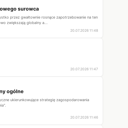
czowego surowca
zystko przez gwałtownie rosnące zapotrzebowanie na ten
wo zwiększają globalny a...
20.07.2026 11:48
20.07.2026 11:47
any ogólne
tyczne ukierunkowujące strategię zagospodarowania
ia".
20.07.2026 11:46