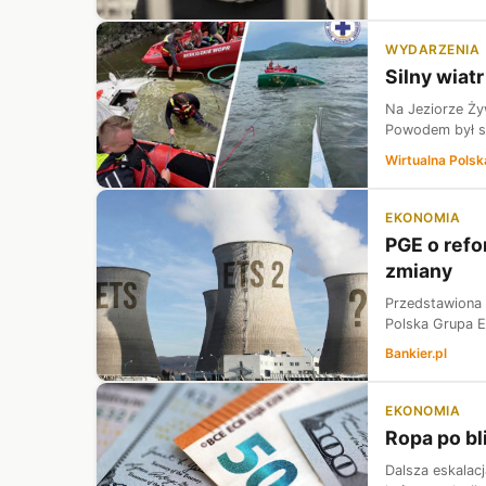
WYDARZENIA
Silny wiat
Na Jeziorze Ży
Powodem był sil
Wirtualna Polsk
EKONOMIA
PGE o refo
zmiany
Przedstawiona 
Polska Grupa E
Bankier.pl
EKONOMIA
Ropa po bl
Dalsza eskalac