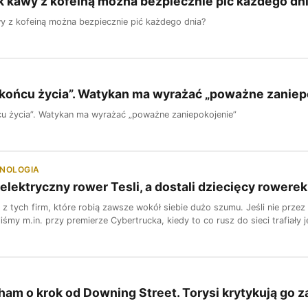
nek kawy z kofeiną można bezpiecznie pić każdego dn
awy z kofeiną można bezpiecznie pić każdego dnia?
końcu życia”. Watykan ma wyrażać „poważne zaniep
u życia”. Watykan ma wyrażać „poważne zaniepokojenie”
HNOLOGIA
 elektryczny rower Tesli, a dostali dziecięcy rower
ą z tych firm, które robią zawsze wokół siebie dużo szumu. Jeśli nie prze
iśmy m.in. przy premierze Cybertrucka, kiedy to co rusz do sieci trafiały 
am o krok od Downing Street. Torysi krytykują go z