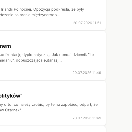
rlandii Północnej. Opozycja podkreśla, że były
dczenia na arenie międzynarodo...
20.07.2026 11:51
ronem
onfrontację dyplomatyczną. Jak donosi dziennik "Le
raniu", dopuszczająca eutanazj...
20.07.2026 11:49
olityków"
 o to, co należy zrobić, by temu zapobiec, odparł, że
aw Czarnek".
20.07.2026 11:49