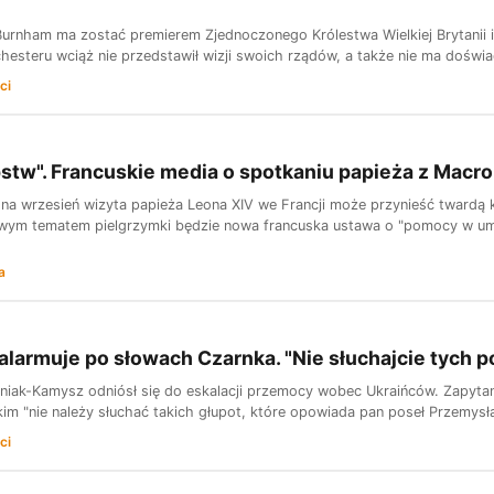
Burnham ma zostać premierem Zjednoczonego Królestwa Wielkiej Brytanii i I
hesteru wciąż nie przedstawił wizji swoich rządów, a także nie ma doświa
ci
stw". Francuskie media o spotkaniu papieża z Mac
na wrzesień wizyta papieża Leona XIV we Francji może przynieść twardą k
owym tematem pielgrzymki będzie nowa francuska ustawa o "pomocy w umie
a
larmuje po słowach Czarnka. "Nie słuchajcie tych p
niak-Kamysz odniósł się do eskalacji przemocy wobec Ukraińców. Zapytany
im "nie należy słuchać takich głupot, które opowiada pan poseł Przemysł
ci