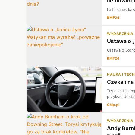
Ile filiża
Ile filiżanek k
RMF24
WYDARZENIA
Ustawa o „
Ustawa o „końc
RMF24
NAUKA I TEC
Czekali na
Tesla jest jedn
przykład dostal
Chip.pl
WYDARZENIA
Andy Burnh