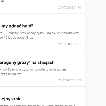
oku.
20.07.2026 11:40
simy oddać hołd"
zji. — Widzieliśmy wtedy tylko ukraińskich ochotników,
od 10 lat dowodzi Gruzi...
20.07.2026 11:39
aragony grozy" na stacjach
k, by Sejm w przyszłym tygodniu, na ostatnim
kcyzę na paliwa.
20.07.2026 11:37
lejny krok
 dążyć do równości małżeńskiej. Będę spotykać się z