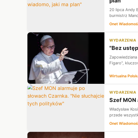
plan"
20 lipca Andy 
burmistrz Manc
Onet Wiadomoś
WYDARZENIA
"Bez ustęp
Zapowiedziana 
Figaro", klucz
Wirtualna Polsk
WYDARZENIA
Szef MON a
Władysław Kosi
przede wszystk
Onet Wiadomoś