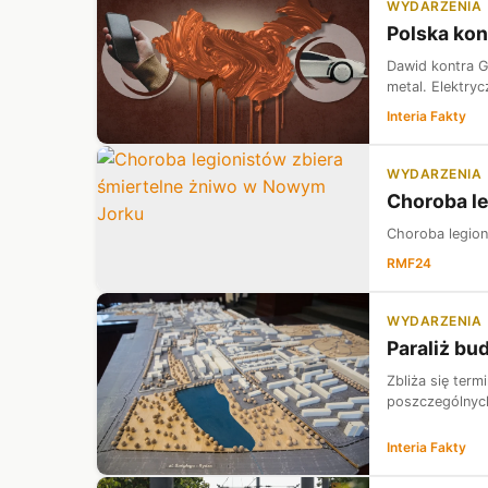
WYDARZENIA
Polska kon
Dawid kontra G
metal. Elektry
Interia Fakty
WYDARZENIA
Choroba l
Choroba legion
RMF24
WYDARZENIA
Paraliż bu
Zbliża się ter
poszczególnych
Interia Fakty