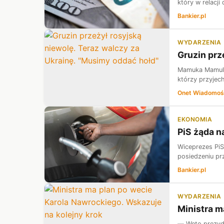
który w relacj
Bankier.pl
WYDARZENIA
Gruzin prz
Mamuka Mamulas
którzy przyjech
Onet Wiadomoś
EKONOMIA
PiS żąda n
Wiceprezes PiS
posiedzeniu prz
Bankier.pl
WYDARZENIA
Ministra m
— Weto prezyde