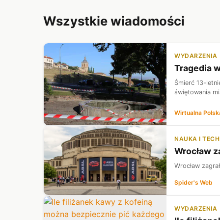
Wszystkie wiadomości
WYDARZENIA
Tragedia w
Śmierć 13-letn
świętowania mis
Wirtualna Polsk
NAUKA I TEC
Wrocław za
Wrocław zagrał
Spider's Web
WYDARZENIA