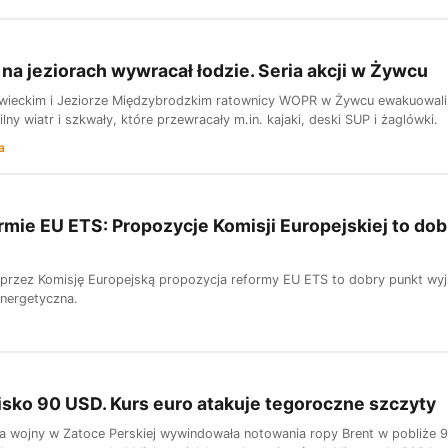
r na jeziorach wywracał łodzie. Seria akcji w Żywcu
wieckim i Jeziorze Międzybrodzkim ratownicy WOPR w Żywcu ewakuowali 
ny wiatr i szkwały, które przewracały m.in. kajaki, deski SUP i żaglówki.
a
rmie EU ETS: Propozycje Komisji Europejskiej to dob
przez Komisję Europejską propozycja reformy EU ETS to dobry punkt wyj
nergetyczna.
isko 90 USD. Kurs euro atakuje tegoroczne szczyty
ja wojny w Zatoce Perskiej wywindowała notowania ropy Brent w pobliże 9