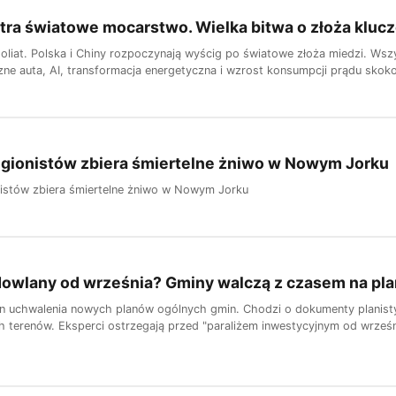
tra światowe mocarstwo. Wielka bitwa o złoża klu
oliat. Polska i Chiny rozpoczynają wyścig po światowe złoża miedzi. Ws
czne auta, AI, transformacja energetyczna i wzrost konsumpcji prądu skoko
egionistów zbiera śmiertelne żniwo w Nowym Jorku
istów zbiera śmiertelne żniwo w Nowym Jorku
dowlany od września? Gminy walczą z czasem na pl
min uchwalenia nowych planów ogólnych gmin. Chodzi o dokumenty planis
 terenów. Eksperci ostrzegają przed "paraliżem inwestycyjnym od wrześn