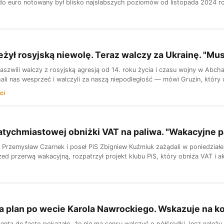
i do euro notowany był blisko najsłabszych poziomów od listopada 2024 r
eżył rosyjską niewolę. Teraz walczy za Ukrainę. "Mu
zwili walczy z rosyjską agresją od 14. roku życia i czasu wojny w Abcha
ali nas wesprzeć i walczyli za naszą niepodległość — mówi Gruzin, który 
ci
atychmiastowej obniżki VAT na paliwa. "Wakacyjne p
 Przemysław Czarnek i poseł PiS Zbigniew Kuźmiuk zażądali w poniedziałe
ed przerwą wakacyjną, rozpatrzył projekt klubu PiS, który obniża VAT i a
a plan po wecie Karola Nawrockiego. Wskazuje na ko
nta de facto pokazało, że nie ma sensu walczyć o półśrodki, lecz należy