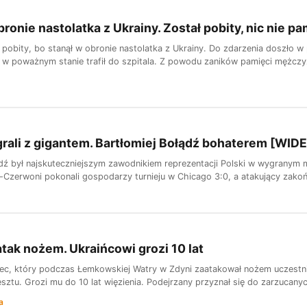
ronie nastolatka z Ukrainy. Został pobity, nic nie pa
ł pobity, bo stanął w obronie nastolatka z Ukrainy. Do zdarzenia doszło 
 poważnym stanie trafił do szpitala. Z powodu zaników pamięci mężczyz
rali z gigantem. Bartłomiej Bołądź bohaterem [WID
ądź był najskuteczniejszym zawodnikiem reprezentacji Polski w wygrany
ło-Czerwoni pokonali gospodarzy turnieju w Chicago 3:0, a atakujący zakoń
atak nożem. Ukraińcowi grozi 10 lat
niec, który podczas Łemkowskiej Watry w Zdyni zaatakował nożem uczestnik
sztu. Grozi mu do 10 lat więzienia. Podejrzany przyznał się do zarzucanych
a