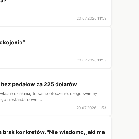
ia?
20.07.2026 11:59
okojenie”
20.07.2026 11:58
ek bez pedałów za 225 dolarów
z własne działania, to samo otoczenie, czego świetny
jego niestandardowe ...
20.07.2026 11:53
a brak konkretów. "Nie wiadomo, jaki ma