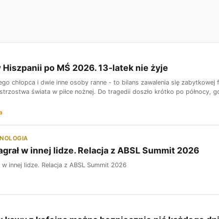
 Hiszpanii po MŚ 2026. 13-latek nie żyje
iego chłopca i dwie inne osoby ranne - to bilans zawalenia się zabytkowe
trzostwa świata w piłce nożnej. Do tragedii doszło krótko po północy, gd
a
HNOLOGIA
grał w innej lidze. Relacja z ABSL Summit 2026
 w innej lidze. Relacja z ABSL Summit 2026