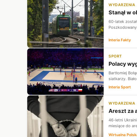
WYDARZENIA
Stanął w ob
60-latek zosta
Poszkodowany w
Interia Fakty
SPORT
Polacy wyg
Bartłomiej Boł
siatkarzy. Bia
Interia Sport
WYDARZENIA
Areszt za 
46-letni Ukrai
miesiące do are
Wirtualna Polsk