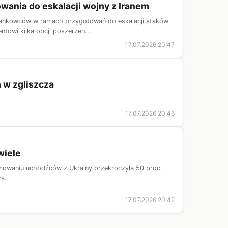
wania do eskalacji wojny z Iranem
 tankowców w ramach przygotowań do eskalacji ataków
ntowi kilka opcji poszerzen...
17.07.2026 20:47
 w zgliszcza
17.07.2026 20:46
wiele
mowaniu uchodźców z Ukrainy przekroczyła 50 proc.
a.
17.07.2026 20:42