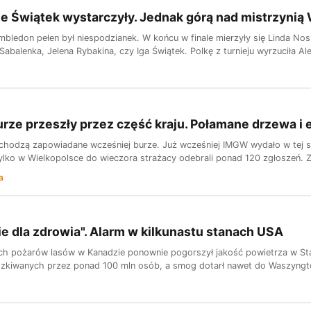
e Świątek wystarczyły. Jednak górą nad mistrzyni
bledon pełen był niespodzianek. W końcu w finale mierzyły się Linda Nos
abalenka, Jelena Rybakina, czy Iga Świątek. Polkę z turnieju wyrzuciła Alex
rze przeszły przez część kraju. Połamane drzewa i
echodzą zapowiadane wcześniej burze. Już wcześniej IMGW wydało w tej sp
lko w Wielkopolsce do wieczora strażacy odebrali ponad 120 zgłoszeń. Z
a
e dla zdrowia". Alarm w kilkunastu stanach USA
ch pożarów lasów w Kanadzie ponownie pogorszył jakość powietrza w S
zkiwanych przez ponad 100 mln osób, a smog dotarł nawet do Waszyngto