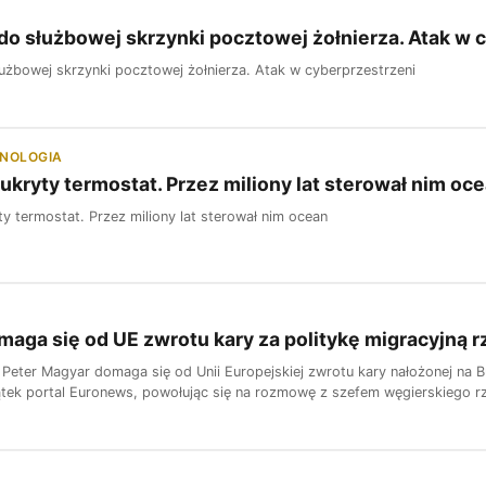
o służbowej skrzynki pocztowej żołnierza. Atak w 
użbowej skrzynki pocztowej żołnierza. Atak w cyberprzestrzeni
HNOLOGIA
ukryty termostat. Przez miliony lat sterował nim oc
y termostat. Przez miliony lat sterował nim ocean
aga się od UE zwrotu kary za politykę migracyjną 
 Peter Magyar domaga się od Unii Europejskiej zwrotu kary nałożonej na B
ątek portal Euronews, powołując się na rozmowę z szefem węgierskiego r