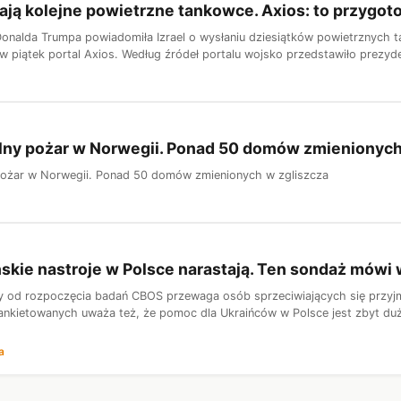
ją kolejne powietrzne tankowce. Axios: to przygoto
Donalda Trumpa powiadomiła Izrael o wysłaniu dziesiątków powietrznych
 w piątek portal Axios. Według źródeł portalu wojsko przedstawiło prezyde
lny pożar w Norwegii. Ponad 50 domów zmienionych
pożar w Norwegii. Ponad 50 domów zmienionych w zgliszcza
skie nastroje w Polsce narastają. Ten sondaż mówi 
y od rozpoczęcia badań CBOS przewaga osób sprzeciwiających się przyj
nkietowanych uważa też, że pomoc dla Ukraińców w Polsce jest zbyt duż
a