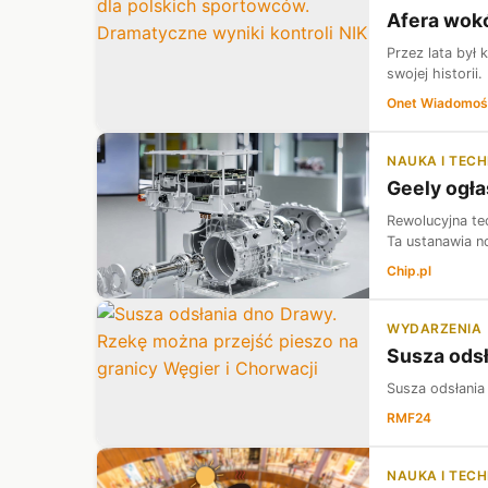
Afera wokó
Przez lata był 
swojej historii
Onet Wiadomoś
NAUKA I TEC
Geely ogła
Rewolucyjna te
Ta ustanawia n
Chip.pl
WYDARZENIA
Susza odsł
Susza odsłania
RMF24
NAUKA I TEC