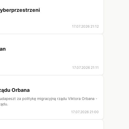
cyberprzestrzeni
17.07.2026 21:12
ean
17.07.2026 21:11
rządu Orbana
udapeszt za politykę migracyjną rządu Viktora Orbana -
ządu.
17.07.2026 21:00