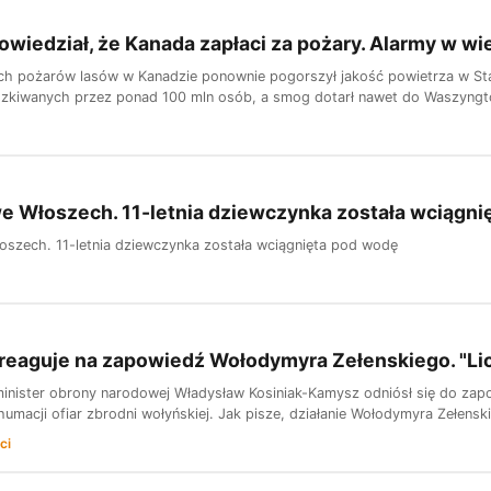
wiedział, że Kanada zapłaci za pożary. Alarmy w wi
ch pożarów lasów w Kanadzie ponownie pogorszył jakość powietrza w S
zkiwanych przez ponad 100 mln osób, a smog dotarł nawet do Waszyngtonu
e Włoszech. 11-letnia dziewczynka została wciągni
oszech. 11-letnia dziewczynka została wciągnięta pod wodę
eaguje na zapowiedź Wołodymyra Zełenskiego. "Lic
minister obrony narodowej Władysław Kosiniak-Kamysz odniósł się do zap
umacji ofiar zbrodni wołyńskiej. Jak pisze, działanie Wołodymyra Zełenskie
ci