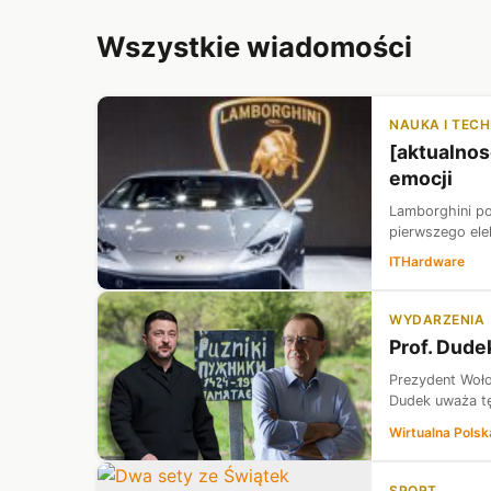
Wszystkie wiadomości
NAUKA I TEC
[aktualnos
emocji
Lamborghini po
pierwszego ele
ITHardware
WYDARZENIA
Prof. Dude
Prezydent Woło
Dudek uważa tę
Wirtualna Polsk
SPORT