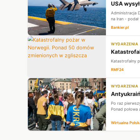
USA wysyła
Administracja 
na Iran - podał
Bankier.pl
WYDARZENIA
Katastrofa
Katastrofalny 
RMF24
WYDARZENIA
Antyukraiń
Po raz pierwsz
Ponad połowa a
Wirtualna Polsk