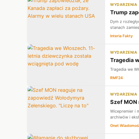
WYDARZENIA
Trump zapo
Dym z rozległy
stanach zamies
Interia Fakty
WYDARZENIA
Tragedia w
Tragedia we Wł
RMF24
WYDARZENIA
Szef MON r
Wicepremier i 
archiwów i eksh
Onet Wiadomoś