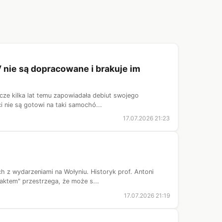
 nie są dopracowane i brakuje im
zcze kilka lat temu zapowiadała debiut swojego
i nie są gotowi na taki samochó...
17.07.2026 21:23
h z wydarzeniami na Wołyniu. Historyk prof. Antoni
aktem" przestrzega, że może s...
17.07.2026 21:19