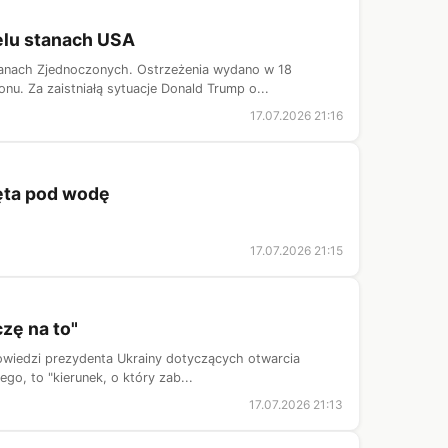
elu stanach USA
tanach Zjednoczonych. Ostrzeżenia wydano w 18
. Za zaistniałą sytuacje Donald Trump o...
17.07.2026 21:16
ęta pod wodę
17.07.2026 21:15
zę na to"
owiedzi prezydenta Ukrainy dotyczących otwarcia
go, to "kierunek, o który zab...
17.07.2026 21:13