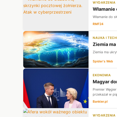
WYDARZENIA
Włamanie d
Włamanie do sł
RMF24
NAUKA I TEC
Ziemia ma 
Ziemia ma ukryt
Spider's Web
EKONOMIA
Magyar dom
Premier Węgier
przekazał w pi
Bankier.pl
WYDARZENIA