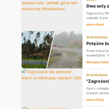
Dwa sety z
Tegoroczny Wim
odpadły Aryna S
Interia Sport
WYDARZENIA
Potężne bu
Przez kraj prz
województw. Ty
Wirtualna Polsk
WYDARZENIA
"Zagrożeni
Dym z rozległy
stanach zamies
Interia Fakty