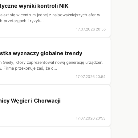
yczne wyniki kontroli NIK
alazł się w centrum jednej z najpoważniejszych afer w
h przetargach i ryzyk...
17.07.2026 20:55
stka wyznaczy globalne trendy
rn Geely, który zaprezentował nową generację urządzeń.
Firma przekonuje zaś, że o...
17.07.2026 20:54
icy Węgier i Chorwacji
17.07.2026 20:53