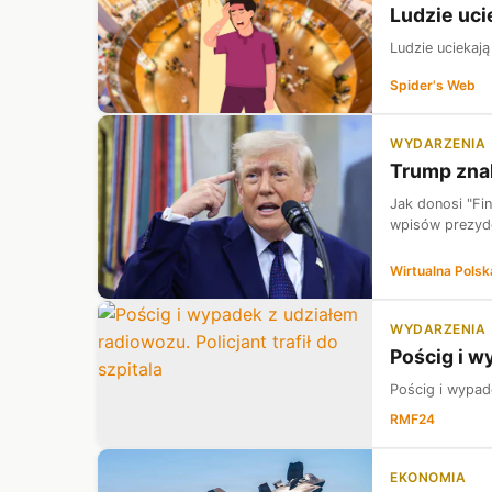
Ludzie uci
Ludzie uciekają
Spider's Web
WYDARZENIA
Trump znal
Jak donosi "Fi
wpisów prezyde
Wirtualna Polsk
WYDARZENIA
Pościg i w
Pościg i wypade
RMF24
EKONOMIA