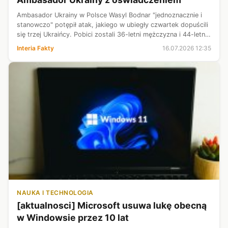
Ambasador Ukrainy w Polsce Wasyl Bodnar "jednoznacznie i
stanowczo" potępił atak, jakiego w ubiegły czwartek dopuścili
się trzej Ukraińcy. Pobici zostali 36-letni mężczyzna i 44-letna
kobieta. Poszkodowany trafił do szpitala i zmarł dwa dni
Interia Fakty
16.07.2026 12:35
później.
NAUKA I TECHNOLOGIA
[aktualnosci] Microsoft usuwa lukę obecną
w Windowsie przez 10 lat