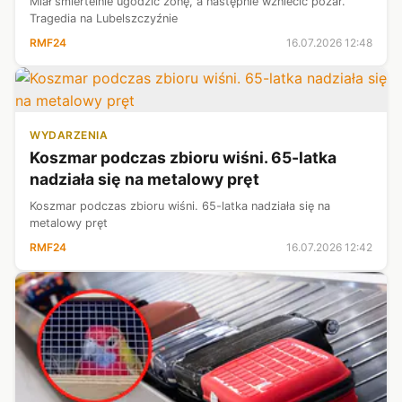
Miał śmiertelnie ugodzić żonę, a następnie wzniecić pożar.
Tragedia na Lubelszczyźnie
RMF24
16.07.2026 12:48
WYDARZENIA
Koszmar podczas zbioru wiśni. 65-latka
nadziała się na metalowy pręt
Koszmar podczas zbioru wiśni. 65-latka nadziała się na
metalowy pręt
RMF24
16.07.2026 12:42