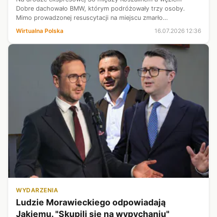
Dobre dachowało BMW, którym podróżowały trzy osoby.
Mimo prowadzonej resuscytacji na miejscu zmarło
sześcioletnie dziecko. Ruch w kierunku Koszalina i Gdańska
Wirtualna Polska
16.07.2026 12:36
wstrzymano.
WYDARZENIA
Ludzie Morawieckiego odpowiadają
Jakiemu. "Skupili się na wypychaniu"