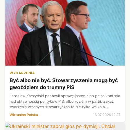
WYDARZENIA
Być albo nie być. Stowarzyszenia mogą być
gwoździem do trumny PiS
Jarosław Kaczyński postawił sprawę jasno: albo pełna kontrola
nad aktywnością polityków PiS, albo rozłam w partii. Zakaz
tworzenia własnych stowarzyszeń to nie tylko walka o
jedność, przede wszystkim o pieniądze. - Prowadzenie
Wirtualna Polska
16.07.2026 12:27
działalności polityczne...