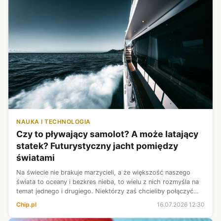
NAUKA I TECHNOLOGIA
Czy to pływający samolot? A może latający
statek? Futurystyczny jacht pomiędzy
światami
Na świecie nie brakuje marzycieli, a że większość naszego
świata to oceany i bezkres nieba, to wielu z nich rozmyśla na
temat jednego i drugiego. Niektórzy zaś chcieliby połączyć
jedno i drugie, tworząc tym samym kreacje dość poetycko
Chip.pl
16.07.2026 12:30
próbujące przeł...