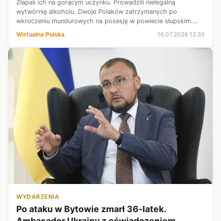
Złapali ich na gorącym uczynku. Prowadzili nielegalną
wytwórnię alkoholu. Dwoje Polaków zatrzymanych po
wkroczeniu mundurowych na posesję w powiecie słupskim.
KAS udostępniła nagranie.
Wirtualna Polska
16.07.2026 12:35
WYDARZENIA
Po ataku w Bytowie zmarł 36-latek.
Ambasador Ukrainy z oświadczeniem