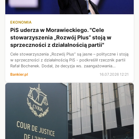
EKONOMIA
PiS uderza w Morawieckiego. "Cele
stowarzyszenia „Rozwój Plus” stoją w
sprzeczności z działalnością partii"
Cele stowarzyszenia „Rozwój Plus” są jasne – polityczne i stoją
w sprzeczności z działalnością PiS - podkreślił rzecznik partii
Rafał Bochenek. Dodał, że decyzja ws. zaangażowania
członków PiS w stowarzyszenia zapadła. Przypomniał, że
Bankier.pl
16.07.2026 12:21
termin na podję...