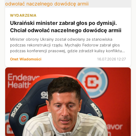
WYDARZENIA
Ukraiński minister zabrał głos po dymisji.
Chciał odwołać naczelnego dowódcę armii
Minister obrony Ukrainy został odwołany ze stanowiska
podczas rekonstrukcji rządu. Mychajło Fedorow zabrał głos
podczas konferencji prasowej, gdzie zdradził kulisy konfliktu z
generałem Syrskim. — Nie stawiałem warunku "albo ja, albo
Onet Wiadomości
16.07.2026 12:27
on" — powiedział...