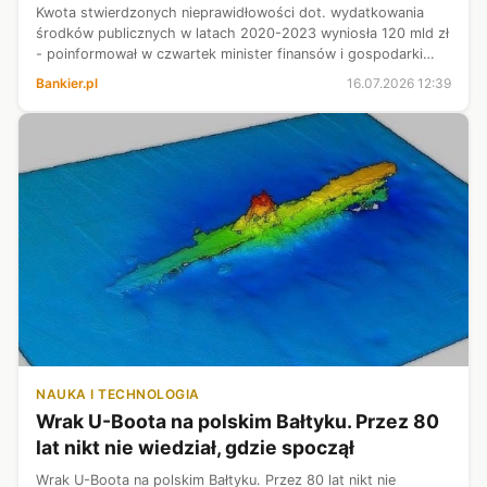
Kwota stwierdzonych nieprawidłowości dot. wydatkowania
środków publicznych w latach 2020-2023 wyniosła 120 mld zł
- poinformował w czwartek minister finansów i gospodarki
Andrzej Domański. Dodał, że w tej sprawie rozpoczęto 177
Bankier.pl
16.07.2026 12:39
audytów, a 135 już się...
NAUKA I TECHNOLOGIA
Wrak U-Boota na polskim Bałtyku. Przez 80
lat nikt nie wiedział, gdzie spoczął
Wrak U-Boota na polskim Bałtyku. Przez 80 lat nikt nie