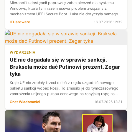
Microsoft udostępnił poprawkę zabezpieczeń dla systemu
Windows, która tym razem usuwa problem związany z
mechanizmem UEFI Secure Boot. Luka nie dotyczyła samego
systemu Windows 11. Badacze z firmy ESET wykryli, że część
ITHardware
16.07.2026 12:32
starych bootloaderów podpisany...
WYDARZENIA
UE nie dogadała się w sprawie sankcji.
Bruksela może dać Putinowi prezent. Zegar
tyka
Kraje UE nie zdołały trzeci dzień z rzędu uzgodnić nowego
pakietu sankcji wobec Rosji. To zmusiło je do tymczasowego
zamrożenia unijnego pułapu cenowego na rosyjską ropę na
kolejny tydzień.
Onet Wiadomości
16.07.2026 12:31