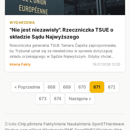
WYDARZENIA
"Nie jest niezawisły". Rzeczniczka TSUE o
składzie Sądu Najwyższego
Rzeczniczka generalna TSUE Tamara Ćapeta zaproponowała,
by Trybunał uznał się za niewłaściwy w sprawie dotyczącej
składu orzekającego w Sądzie Najwyższym. Gdyby chciał
wydać taki wyrok, powinien uznać, że "mieszany" skład SN nie
Interia Fakty
16.07.2026 12:20
jest niezawisłym sąde...
« Poprzednia
668
669
670
671
672
673
674
Następna »
Źródła:
Chip.pl
Interia Fakty
Interia Nauka
Interia Sport
ITHardware
Olsztyn.com.pl
Onet Wiadomości
RMF Sport
RMF24
Spider's Web