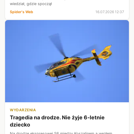
wiedział, gdzie spoczął
Spider's Web
16.07.2026 12:37
WYDARZENIA
Tragedia na drodze. Nie żyje 6-letnie
dziecko
Na drodze ekspresowej S6 między Koszalinem a węzłem