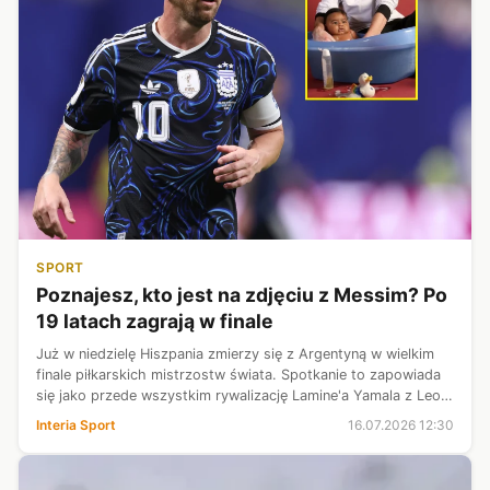
SPORT
Poznajesz, kto jest na zdjęciu z Messim? Po
19 latach zagrają w finale
Już w niedzielę Hiszpania zmierzy się z Argentyną w wielkim
finale piłkarskich mistrzostw świata. Spotkanie to zapowiada
się jako przede wszystkim rywalizację Lamine'a Yamala z Leo
Messim. I co ciekawe, drugi ze wspomnianych młodziana miał
Interia Sport
16.07.2026 12:30
okazję poz...