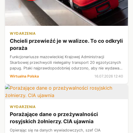
WYDARZENIA
Chcieli przewieźć je w walizce. To co odkryli
poraża
Funkcjonariusze mazowieckiej Krajowej Administracji
Skarbowej przechwycili nielegalny transport 20 egzotycznych
papug. Ptaki najprawdopodobniej odurzono, aby nie wydawały
dźwięków podczas podróży. Większość z nich była ranna, a
Wirtualna Polska
16.07.2026 12:40
jednej papugi nie udał...
WYDARZENIA
Porażające dane o przeżywalności
rosyjskich żołnierzy. CIA ujawnia
Opierając się na danych wywiadowczych, szef CIA