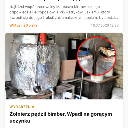
Najbliżsi współpracownicy Mateusza Morawieckiego
odpowiedzieli europosłowi z PiS Patrykowi Jakiemu, który
zwrócił się do jego frakcji z dramatycznym apelem, by zostali
w partii.
Wirtualna Polska
16.07.2026 12:36
WYDARZENIA
Żołnierz pędził bimber. Wpadł na gorącym
uczynku