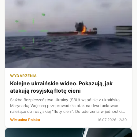
WYDARZENIA
Kolejne ukraińskie wideo. Pokazują, jak
atakują rosyjską flotę cieni
Służba Bezpieczeństwa Ukrainy (SBU) wspólnie z ukraińską
Marynarką Wojenną przeprowadziła atak na dwa tankowce
należące do rosyjskiej "floty cieni". Do uderzenia w jednostki
"Louise 1" i "Banda", które znajdowały się na Morzu Czarnym,
Wirtualna Polska
16.07.2026 12:30
wykorzystano dr...