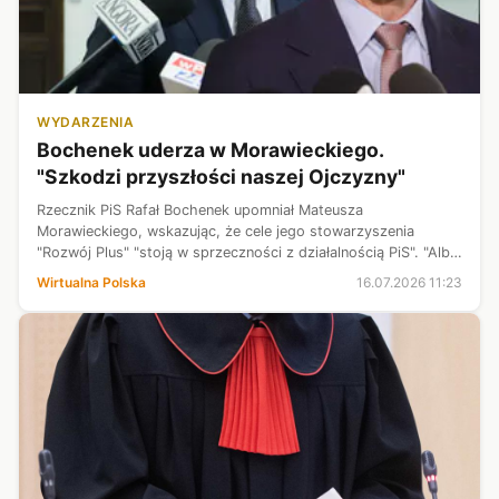
WYDARZENIA
Bochenek uderza w Morawieckiego.
"Szkodzi przyszłości naszej Ojczyzny"
Rzecznik PiS Rafał Bochenek upomniał Mateusza
Morawieckiego, wskazując, że cele jego stowarzyszenia
"Rozwój Plus" "stoją w sprzeczności z działalnością PiS". "Albo
chce się być w jednej organizacji, albo w drugiej" - podkreślił.
Wirtualna Polska
16.07.2026 11:23