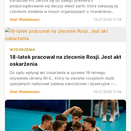
Europoseł PiS zwrócił się do byłego premiera o
podporządkowanie się decyzji władz partii, które zakazują jej
członkom działania w innych organizacjach o charakterze
politycznym.
Onet Wiadomości
16.07.2026 11:38
WYDARZENIA
18-latek pracował na zlecenie Rosji. Jest akt
oskarżenia
Do sądu wpłynął akt oskarżenia w sprawie 18-letniego
obywatela Ukrainy Illii K., który na zlecenie rosyjskich służb
specjalnych realizował zadania sabotażowe i dywersyjne —
poinformował rzecznik ministra koordynatora służb
Onet Wiadomości
16.07.2026 11:36
specjalnych Jacek Dobrzyńsk...