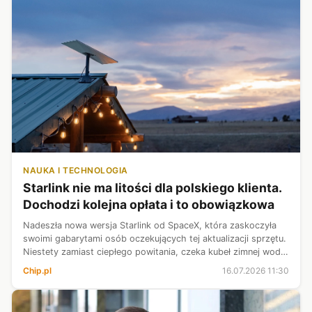
NAUKA I TECHNOLOGIA
Starlink nie ma litości dla polskiego klienta.
Dochodzi kolejna opłata i to obowiązkowa
Nadeszła nowa wersja Starlink od SpaceX, która zaskoczyła
swoimi gabarytami osób oczekujących tej aktualizacji sprzętu.
Niestety zamiast ciepłego powitania, czeka kubeł zimnej wody,
bowiem firma nie ma litości i wraz z premierą dotarła i kolejna,
Chip.pl
16.07.2026 11:30
tym...