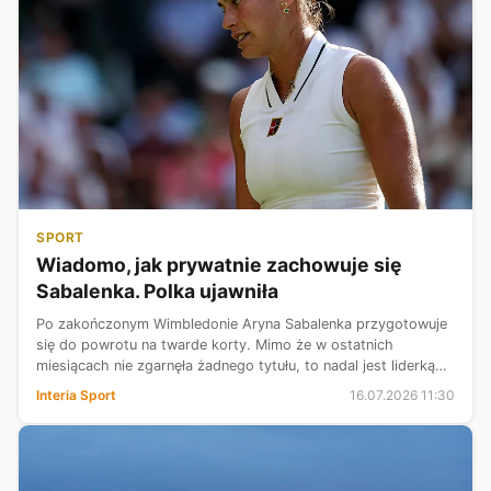
SPORT
Wiadomo, jak prywatnie zachowuje się
Sabalenka. Polka ujawniła
Po zakończonym Wimbledonie Aryna Sabalenka przygotowuje
się do powrotu na twarde korty. Mimo że w ostatnich
miesiącach nie zgarnęła żadnego tytułu, to nadal jest liderką
światowego rankingu. Niedawno kilka słów nt. Białorusinki
Interia Sport
16.07.2026 11:30
powiedziała Paula Kani...