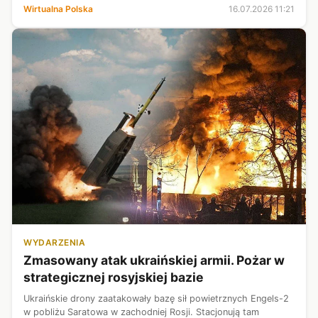
- Porównywanie obrzydliwej, antypolskiej formacji do Armii
Wirtualna Polska
16.07.2026 11:21
Krajowej, która wa...
WYDARZENIA
Zmasowany atak ukraińskiej armii. Pożar w
strategicznej rosyjskiej bazie
Ukraińskie drony zaatakowały bazę sił powietrznych Engels-2
w pobliżu Saratowa w zachodniej Rosji. Stacjonują tam