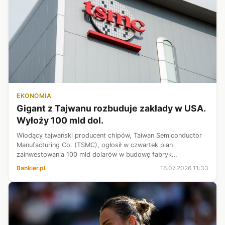
EKONOMIA
Gigant z Tajwanu rozbuduje zakłady w USA.
Wyłoży 100 mld dol.
Wiodący tajwański producent chipów, Taiwan Semiconductor
Manufacturing Co. (TSMC), ogłosił w czwartek plan
zainwestowania 100 mld dolarów w budowę fabryk
półprzewodników w amerykańskim stanie Arizona. Inwestycja
Bankier.pl
16.07.2026 11:33
ma na celu zaspokojenie silnego popytu...