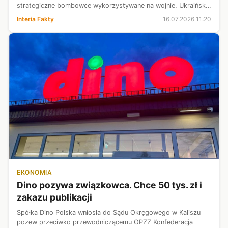
strategiczne bombowce wykorzystywane na wojnie. Ukraińska
armia przeprowadziła również nalot na Morzu Czarnym oraz
Interia Fakty
16.07.2026 11:20
Morzu Azowskim, gdzie...
EKONOMIA
Dino pozywa związkowca. Chce 50 tys. zł i
zakazu publikacji
Spółka Dino Polska wniosła do Sądu Okręgowego w Kaliszu
pozew przeciwko przewodniczącemu OPZZ Konfederacja