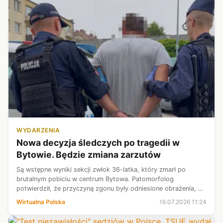
WYDARZENIA
Nowa decyzja śledczych po tragedii w
Bytowie. Będzie zmiana zarzutów
Są wstępne wyniki sekcji zwłok 36-latka, który zmarł po
brutalnym pobiciu w centrum Bytowa. Patomorfolog
potwierdził, że przyczyną zgonu były odniesione obrażenia, co
oznacza, że trzej podejrzani obywatele Ukrainy usłyszą
Wirtualna Polska
16.07.2026 11:24
znacznie surowsze zarzuty - ...