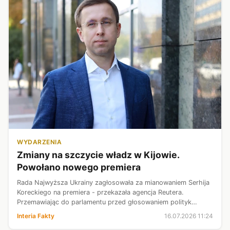
WYDARZENIA
Zmiany na szczycie władz w Kijowie.
Powołano nowego premiera
Rada Najwyższa Ukrainy zagłosowała za mianowaniem Serhija
Koreckiego na premiera - przekazała agencja Reutera.
Przemawiając do parlamentu przed głosowaniem polityk
wskazywał, że jego priorytetami są obrona, stabilność
Interia Fakty
16.07.2026 11:24
gospodarcza oraz integracja Ukra...