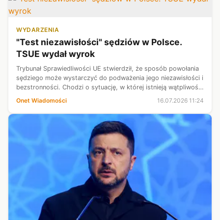
WYDARZENIA
"Test niezawisłości" sędziów w Polsce.
TSUE wydał wyrok
Trybunał Sprawiedliwości UE stwierdził, że sposób powołania
sędziego może wystarczyć do podważenia jego niezawisłości i
bezstronności. Chodzi o sytuację, w której istnieją wątpliwości
co do wywierania wpływu innych władz na nominację
Onet Wiadomości
16.07.2026 11:24
sędziowską.