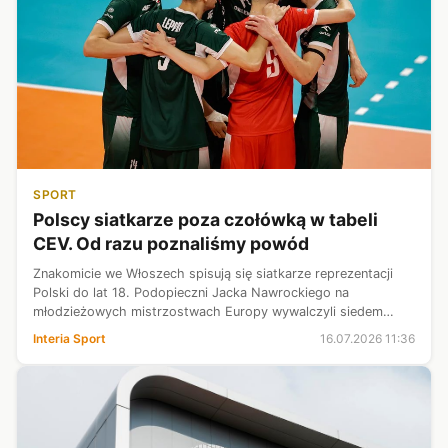
SPORT
Polscy siatkarze poza czołówką w tabeli
CEV. Od razu poznaliśmy powód
Znakomicie we Włoszech spisują się siatkarze reprezentacji
Polski do lat 18. Podopieczni Jacka Nawrockiego na
młodzieżowych mistrzostwach Europy wywalczyli siedem
zwycięstw w fazie grupowej i pewnie zameldowali się w
Interia Sport
16.07.2026 11:36
półfinale zmagań. Ku zaskoczeniu ...