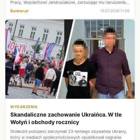
Pracy, Wojciechowi Jendrusiakowi, zarzucając mu naruszenie
dóbr osobistych. Sieć domaga się od niego zapłaty 50 tys. zł,
Bankier.pl
16.07.2026 11:20
publikacji przeprosin ...
WYDARZENIA
Skandaliczne zachowanie Ukraińca. W tle
Wołyń i obchody rocznicy
Stołeczni policjanci zatrzymali 23-letniego obywatela Ukrainy,
który w mediach społecznościowych opublikował nagranie