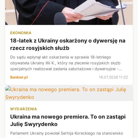
EKONOMIA
18-latek z Ukrainy oskarżony o dywersję na
rzecz rosyjskich służb
Do sądu wpłynął akt oskarżenia w sprawie 18-letniego
obywatela Ukrainy Illii K., który na zlecenie rosyjskich służb
specjalnych realizował zadania sabotażowe i dywersyjne -
poinformował w czwartek rzecznik ministra koordynatora
Bankier.pl
16.07.2026 11:22
służb specjalnych Jace...
WYDARZENIA
Ukraina ma nowego premiera. To on zastąpi
Julię Swyrydenko
Parlament Ukrainy powołał Serhija Koreckiego na stanowisko