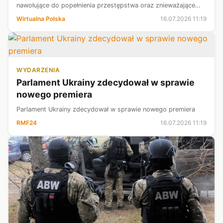
nawołujące do popełnienia przestępstwa oraz znieważające
uczestników Marszu Pamięci o Ofiarach Rzezi Wołyńskiej.
Wirtualna Polska
16.07.2026 11:19
Mężczyzna usłyszał ...
WYDARZENIA
Parlament Ukrainy zdecydował w sprawie
nowego premiera
Parlament Ukrainy zdecydował w sprawie nowego premiera
RMF24
16.07.2026 11:19