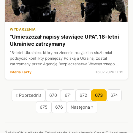
WYDARZENIA
"Umieszczał napisy sławiące UPA". 18-letni
Ukrainiec zatrzymany
18-letni Ukrainiec, który na zlecenie rosyjskich służb miał
podsycać konflikty pomiędzy Polską a Ukrainą, został
zatrzymany przez Agencję Bezpieczeństwa Wewnętrznego.
"Umieszczał na budynkach oraz miejscach pamięci napisy
Interia Fakty
16.07.2026 11:15
sławiące UPA i Banderę" - pr...
« Poprzednia
670
671
672
673
674
675
676
Następna »
Źródła:
Chip.pl
Interia Fakty
Interia Nauka
Interia Sport
ITHardware