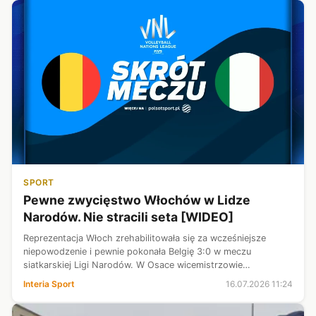
SPORT
Pewne zwycięstwo Włochów w Lidze
Narodów. Nie stracili seta [WIDEO]
Reprezentacja Włoch zrehabilitowała się za wcześniejsze
niepowodzenie i pewnie pokonała Belgię 3:0 w meczu
siatkarskiej Ligi Narodów. W Osace wicemistrzowie
poprzedniej edycji rozgrywek kontrolowali wydarzenia na
Interia Sport
16.07.2026 11:24
boisku i nie pozwolili rywalom na zdo...