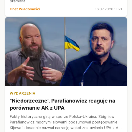
premiera.
Onet Wiadomości
16.07.2026 11:21
WYDARZENIA
"Niedorzeczne". Parafianowicz reaguje na
porównanie AK z UPA
Fakty historyczne giną w sporze Polska-Ukraina. Zbigniew
Parafianowicz mocnymi słowami podsumował postępowanie
Kijowa i dosadnie nazwał narrację wokół zestawiania UPA z AK.