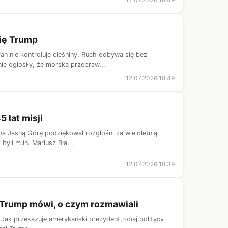
ię Trump
an nie kontroluje cieśniny. Ruch odbywa się bez
e ogłosiły, że morska przepraw...
12.07.2026 18:49
 lat misji
na Jasną Górę podziękował rozgłośni za wieloletnią
byli m.in. Mariusz Bła...
12.07.2026 18:39
. Trump mówi, o czym rozmawiali
Jak przekazuje amerykański prezydent, obaj politycy