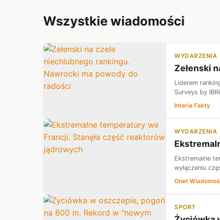
Wszystkie wiadomości
WYDARZENIA
Zełenski n
Liderem rankin
Surveys by IBRi
Interia Fakty
WYDARZENIA
Ekstremaln
Ekstremalne te
wyłączeniu czę
Onet Wiadomoś
SPORT
Życiówka 