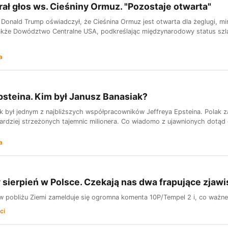
ał głos ws. Cieśniny Ormuz. "Pozostaje otwarta"
Donald Trump oświadczył, że Cieśnina Ormuz jest otwarta dla żeglugi, m
kże Dowództwo Centralne USA, podkreślając międzynarodowy status szl
a
psteina. Kim był Janusz Banasiak?
k był jednym z najbliższych współpracowników Jeffreya Epsteina. Polak za
ardziej strzeżonych tajemnic milionera. Co wiadomo z ujawnionych dotąd 
a
sierpień w Polsce. Czekają nas dwa frapujące zjawi
 w pobliżu Ziemi zamelduje się ogromna komenta 10P/Tempel 2 i, co ważne
ci