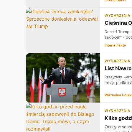
WYDARZENIA
Cieśnina 
Donald Trump ut
zakłóceń" - po
Interia Fakty
WYDARZENIA
List Nawro
Prezydent Karo
misję, podkreśl
Wirtualna Polsk
WYDARZENIA
Kilka godz
Zmarły w sobot