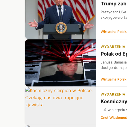
Trump zabr
Prezydent USA 
skorygowało ta
Wirtualna Polsk
WYDARZENIA
Polak od E
Janusz Banasia
dostęp do najb
Wirtualna Polsk
WYDARZENIA
Kosmiczny 
Już w sierpniu
Onet Wiadomoś