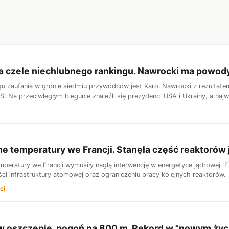
a czele niechlubnego rankingu. Nawrocki ma powody
gu zaufania w gronie siedmiu przywódców jest Karol Nawrocki z rezultate
S. Na przeciwległym biegunie znaleźli się prezydenci USA i Ukrainy, a najw
e temperatury we Francji. Stanęła część reaktorów
mperatury we Francji wymusiły nagłą interwencję w energetyce jądrowej.
ści infrastruktury atomowej oraz ograniczeniu pracy kolejnych reaktorów.
ci
w oszczepie, pogoń na 800 m. Rekord w "nowym życ