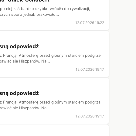
o niej zaś bardzo szybko wróciła do rywalizacji,
pszych sporo jednak brakowało...
12.07.2026 19:22
lesną odpowiedź
u z Francją. Atmosferę przed głośnym starciem podgrzał
bawiać się Hiszpanów. Na...
12.07.2026 19:17
lesną odpowiedź
u z Francją. Atmosferę przed głośnym starciem podgrzał
bawiać się Hiszpanów. Na...
12.07.2026 19:17