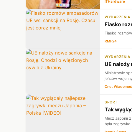
ITHardware
WYDARZENIA
Fiasko roz
Fiasko rozmów 
RMF24
WYDARZENIA
UE nałoży 
Ministrowie sp
jeńców wojenny
Onet Wiadomoś
SPORT
Tak wygląd
Mecz Japonii z
była zagrywka.
Interia Sport