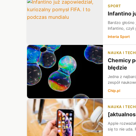
SPORT
Infantino 
Bardzo głośno 
Infantino, czyl
Interia Sport
NAUKA I TEC
Chemicy po
błędzie
Jedna z najbar
zespół naukowcó
Chip.pl
NAUKA I TEC
[aktualnos
Apple rozważało
się to nie uda.