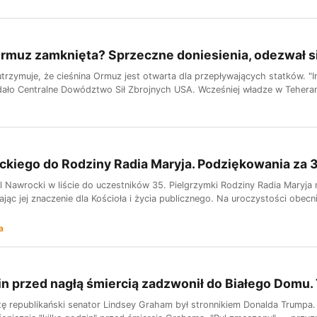
Ormuz zamknięta? Sprzeczne doniesienia, odezwał s
rzymuje, że cieśnina Ormuz jest otwarta dla przepływających statków. "Ir
dało Centralne Dowództwo Sił Zbrojnych USA. Wcześniej władze w Teherani
ckiego do Rodziny Radia Maryja. Podziękowania za 35
l Nawrocki w liście do uczestników 35. Pielgrzymki Rodziny Radia Maryja 
ając jej znaczenie dla Kościoła i życia publicznego. Na uroczystości obecni 
a
in przed nagłą śmiercią zadzwonił do Białego Domu
ę republikański senator Lindsey Graham był stronnikiem Donalda Trumpa. 