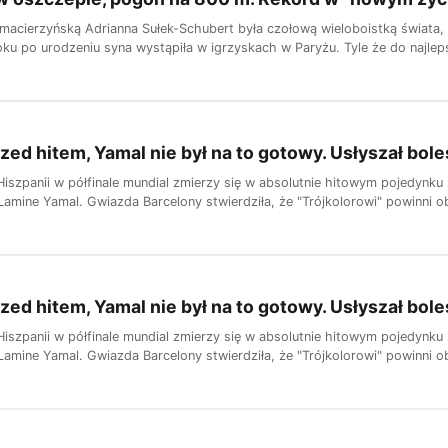
macierzyńską Adrianna Sułek-Schubert była czołową wieloboistką świata, p
roku po urodzeniu syna wystąpiła w igrzyskach w Paryżu. Tyle że do najle
zed hitem, Yamal nie był na to gotowy. Usłyszał bo
Hiszpanii w półfinale mundial zmierzy się w absolutnie hitowym pojedynk
Lamine Yamal. Gwiazda Barcelony stwierdziła, że "Trójkolorowi" powinni o
zed hitem, Yamal nie był na to gotowy. Usłyszał bo
Hiszpanii w półfinale mundial zmierzy się w absolutnie hitowym pojedynk
Lamine Yamal. Gwiazda Barcelony stwierdziła, że "Trójkolorowi" powinni o