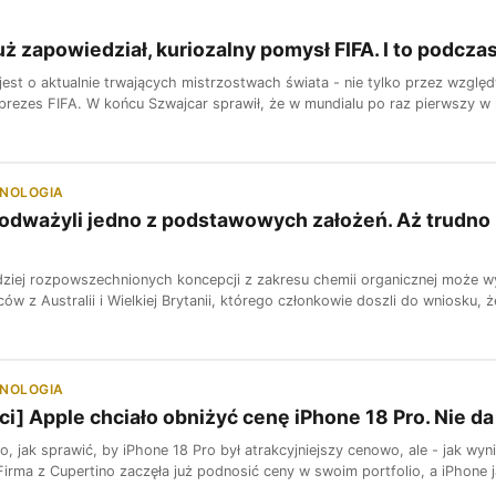
już zapowiedział, kuriozalny pomysł FIFA. I to podcz
jest o aktualnie trwających mistrzostwach świata - nie tylko przez względ
i prezes FIFA. W końcu Szwajcar sprawił, że w mundialu po raz pierwszy w h
HNOLOGIA
dważyli jedno z podstawowych założeń. Aż trudno uw
dziej rozpowszechnionych koncepcji z zakresu chemii organicznej może wy
w z Australii i Wielkiej Brytanii, którego członkowie doszli do wniosku, że
HNOLOGIA
ci] Apple chciało obniżyć cenę iPhone 18 Pro. Nie da
, jak sprawić, by iPhone 18 Pro był atrakcyjniejszy cenowo, ale - jak wy
 Firma z Cupertino zaczęła już podnosić ceny w swoim portfolio, a iPhone j