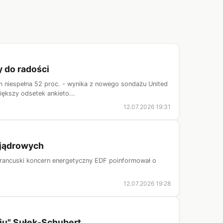
 do radości
m niespełna 52 proc. - wynika z nowego sondażu United
iększy odsetek ankieto...
12.07.2026 19:31
 jądrowych
 Francuski koncern energetyczny EDF poinformował o
12.07.2026 19:28
iu" Sułek-Schubert