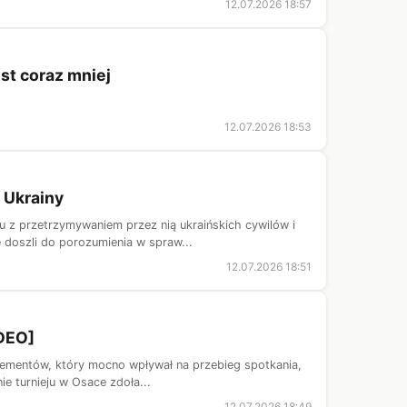
12.07.2026 18:57
st coraz mniej
12.07.2026 18:53
 Ukrainy
u z przetrzymywaniem przez nią ukraińskich cywilów i
doszli do porozumienia w spraw...
12.07.2026 18:51
IDEO]
elementów, który mocno wpływał na przebieg spotkania,
e turnieju w Osace zdoła...
12.07.2026 18:49