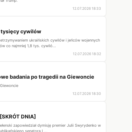
nał Trump.
12.07.2026 18:33
 tysięcy cywilów
rzetrzymywaniem ukraińskich cywilów i jeńców wojennych
co najmniej 1,8 tys. cywiló...
12.07.2026 18:32
we badania po tragedii na Giewoncie
 Giewoncie
12.07.2026 18:30
e [SKRÓT DNIA]
ełenski zapowiedział dymisję premier Julii Swyrydenko w
blikańskiego senatora L...