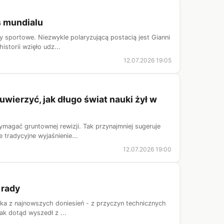
as mundialu
y sportowe. Niezwykle polaryzującą postacią jest Gianni
istorii wzięło udz...
12.07.2026 19:05
ierzyć, jak długo świat nauki żył w
magać gruntownej rewizji. Tak przynajmniej sugeruje
 tradycyjne wyjaśnienie...
12.07.2026 19:00
 rady
nika z najnowszych doniesień - z przyczyn technicznych
ak dotąd wyszedł z ...