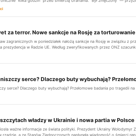
efonicznie "kilka godzin" przed śmiercią Grahama. "Był zmęczony" — przyz
ci
et za terror. Nowe sankcje na Rosję za torturowanie
raw zagranicznych w poniedziałek nałożą sankcje na Rosję w związku z p
a prezydencja w Radzie UE. Według zweryfikowanych przez ONZ szacunków 
 niszczy serce? Dlaczego buty wybuchają? Przełomo
zczy serce? Dlaczego buty wybuchają? Przełomowe badania po tragedii na
szczytach władzy w Ukrainie i nowa partia w Polsc
niosła ważne informacje ze świata polityki. Prezydent Ukrainy Wołodymyr Z
 rządzie, a ze Stanów Zjednoczonych napłynęła wiadomość o śmierci repu