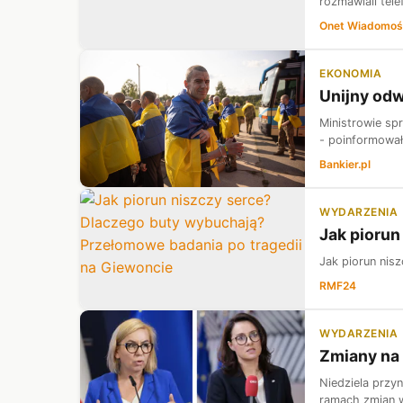
rozmawiali tel
Onet Wiadomoś
EKONOMIA
Unijny odw
Ministrowie sp
- poinformował
Bankier.pl
WYDARZENIA
Jak piorun
Jak piorun nis
RMF24
WYDARZENIA
Zmiany na 
Niedziela przy
ramach zmian w