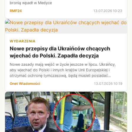
bronią wpadł w Medyce
RMF24
13.07.2026 10:23
WYDARZENIA
Nowe przepisy dla Ukraińców chcących
wjechać do Polski. Zapadła decyzja
Nowe zasady mają wejść w życie jeszcze w lipcu. Ukraińcy,
aby wjechać do Polski i innych krajów Unii Europejskiej i
otrzymać ochronę tymczasową, będą musieli posiadać
zaświadczenie, że są wyłączeni z mobilizacji wojskowej w
Onet Wiadomości
13.07.2026 10:19
swoim kraju — informuje "R...