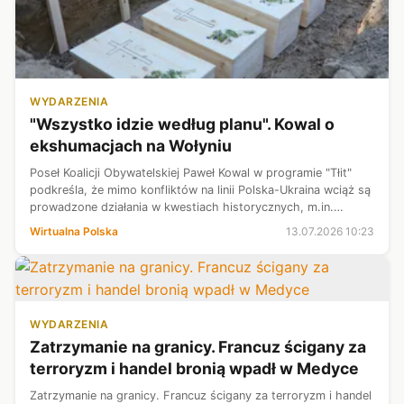
WYDARZENIA
"Wszystko idzie według planu". Kowal o
ekshumacjach na Wołyniu
Poseł Koalicji Obywatelskiej Paweł Kowal w programie "Tłit"
podkreśla, że mimo konfliktów na linii Polska-Ukraina wciąż są
prowadzone działania w kwestiach historycznych, m.in.
kolejne ekshumacje. - Wszystko idzie według planu, tak jak
Wirtualna Polska
13.07.2026 10:23
zaplanowaliśmy...
WYDARZENIA
Zatrzymanie na granicy. Francuz ścigany za
terroryzm i handel bronią wpadł w Medyce
Zatrzymanie na granicy. Francuz ścigany za terroryzm i handel