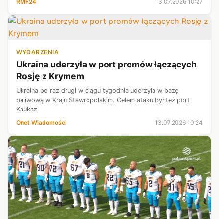
RMF24
13.07.2026 10:27
WYDARZENIA
Ukraina uderzyła w port promów łączących
Rosję z Krymem
Ukraina po raz drugi w ciągu tygodnia uderzyła w bazę
paliwową w Kraju Stawropolskim. Celem ataku był też port
Kaukaz.
Onet Wiadomości
13.07.2026 10:24