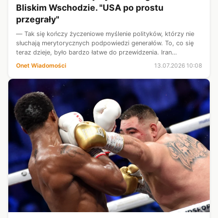
Bliskim Wschodzie. "USA po prostu
przegrały"
— Tak się kończy życzeniowe myślenie polityków, którzy nie
słuchają merytorycznych podpowiedzi generałów. To, co się
teraz dzieje, było bardzo łatwe do przewidzenia. Iran
zaatakowany przez USA, uderzył w Saudów, podważając
Onet Wiadomości
13.07.2026 10:08
wiarygodność amerykańską. W...