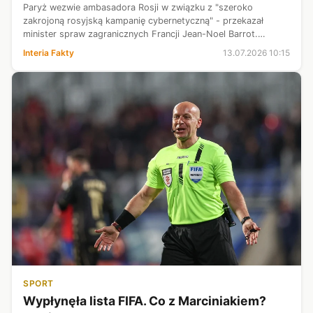
Paryż wezwie ambasadora Rosji w związku z "szeroko
zakrojoną rosyjską kampanię cybernetyczną" - przekazał
minister spraw zagranicznych Francji Jean-Noel Barrot.
Działania służb Rosji miały mieć miejsce w co najmniej
Interia Fakty
13.07.2026 10:15
dziesięciu europejskich krajach. S...
SPORT
Wypłynęła lista FIFA. Co z Marciniakiem?