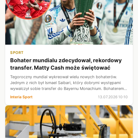
SPORT
Bohater mundialu zdecydował, rekordowy
transfer. Matty Cash może świętować
Tegoroczny mundial wykreował wielu nowych bohaterów.
Jednym z nich był Ismael Saibari, który dobrymi występami
wywalczył sobie transfer do Bayernu Monachium. Bohaterem
głośnej operacji zostanie także lider Szwajcarów - Johan
Interia Sport
13.07.2026 10:10
Manzambi. Pomocnik ma zos...