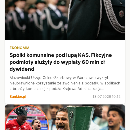
EKONOMIA
Spółki komunalne pod lupą KAS. Fikcyjne
podmioty służyły do wypłaty 60 mln zł
dywidend
Mazowiecki Urząd Celno-Skarbowy w Warszawie wykrył
nieuprawnione korzystanie ze zwolnienia z podatku w spółkach
z branży komunalnej - podała Krajowa Administracja
Skarbowa. Łączne zobowiązania podatkowe z odsetkami
Bankier.pl
13.07.2026 10:12
wyniosły blisko 20 mln zł.