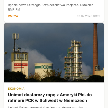
Będzie nowa Strategia Bezpieczeństwa Pacjenta. Ustalenia
RMF FM
RMF24
13.07.2026 10:19
EKONOMIA
Unimot dostarczy ropę z Ameryki Płd. do
rafinerii PCK w Schwedt w Niemczech
Unimot Paliwa sprowadził w lipcu br. drogą morską do