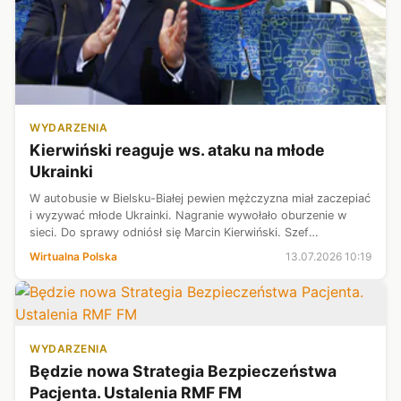
WYDARZENIA
Kierwiński reaguje ws. ataku na młode
Ukrainki
W autobusie w Bielsku-Białej pewien mężczyzna miał zaczepiać
i wyzywać młode Ukrainki. Nagranie wywołało oburzenie w
sieci. Do sprawy odniósł się Marcin Kierwiński. Szef
Ministerstwa Spraw Wewnętrznych i Administracji podkreślił,
Wirtualna Polska
13.07.2026 10:19
że znalezienie spraw...
WYDARZENIA
Będzie nowa Strategia Bezpieczeństwa
Pacjenta. Ustalenia RMF FM