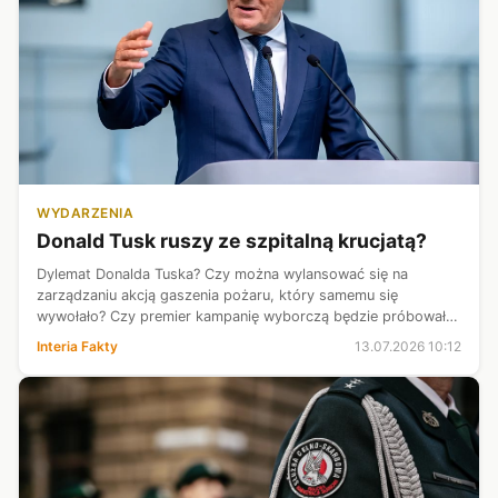
WYDARZENIA
Donald Tusk ruszy ze szpitalną krucjatą?
Dylemat Donalda Tuska? Czy można wylansować się na
zarządzaniu akcją gaszenia pożaru, który samemu się
wywołało? Czy premier kampanię wyborczą będzie próbował
oprzeć już nie tylko na walce z PiS, ale też na temacie
Interia Fakty
13.07.2026 10:12
uzdrawiania służby zdrowia?