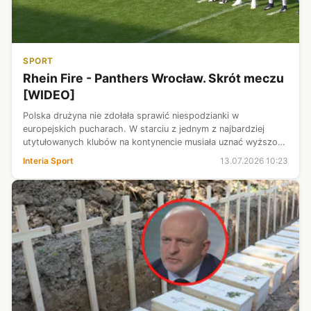
SPORT
Rhein Fire - Panthers Wrocław. Skrót meczu
[WIDEO]
Polska drużyna nie zdołała sprawić niespodzianki w
europejskich pucharach. W starciu z jednym z najbardziej
utytułowanych klubów na kontynencie musiała uznać wyższość
rywala i zanotowała drugą porażkę w obecnej edycji
Interia Sport
13.07.2026 10:23
rozgrywek. Powyższy materiał prz...