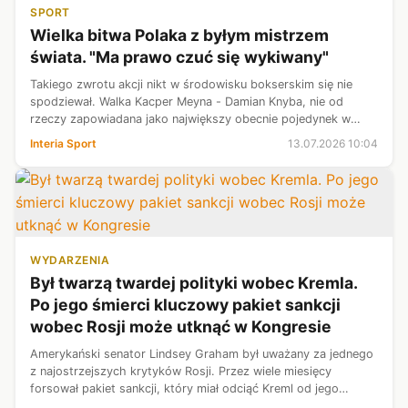
SPORT
Wielka bitwa Polaka z byłym mistrzem
świata. "Ma prawo czuć się wykiwany"
Takiego zwrotu akcji nikt w środowisku bokserskim się nie
spodziewał. Walka Kacper Meyna - Damian Knyba, nie od
rzeczy zapowiadana jako największy obecnie pojedynek w
polskim boksie, ogłoszony na 3 października w Koszalinie, nie
Interia Sport
13.07.2026 10:04
dojdzie do skutku. Ta...
WYDARZENIA
Był twarzą twardej polityki wobec Kremla.
Po jego śmierci kluczowy pakiet sankcji
wobec Rosji może utknąć w Kongresie
Amerykański senator Lindsey Graham był uważany za jednego
z najostrzejszych krytyków Rosji. Przez wiele miesięcy
forsował pakiet sankcji, który miał odciąć Kreml od jego
najważniejszego źródła dochodów. Jeszcze w piątek ogłosił