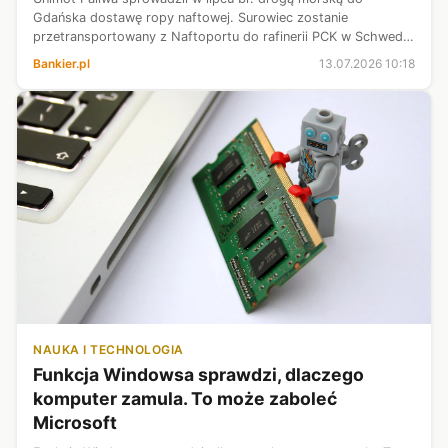
Gdańska dostawę ropy naftowej. Surowiec zostanie
przetransportowany z Naftoportu do rafinerii PCK w Schwedt
w Niemczech z wykorzystaniem infrastruktury PERN - podał
Bankier.pl
13.07.2026 10:18
Unimot w komunikacie prasowym.
NAUKA I TECHNOLOGIA
Funkcja Windowsa sprawdzi, dlaczego
komputer zamula. To może zaboleć
Microsoft