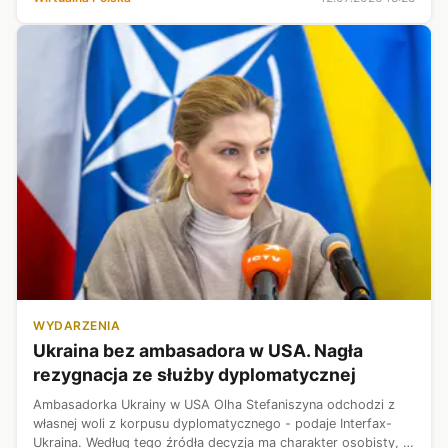
republikańskiego senatora L...
WYDARZENIA
Ukraina bez ambasadora w USA. Nagła
rezygnacja ze służby dyplomatycznej
Ambasadorka Ukrainy w USA Olha Stefaniszyna odchodzi z
własnej woli z korpusu dyplomatycznego - podaje Interfax-
Ukraina. Według tego źródła decyzja ma charakter osobisty, a