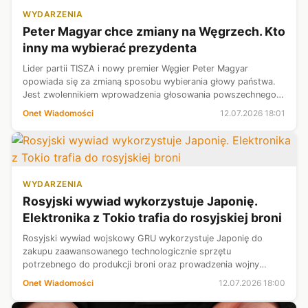
WYDARZENIA
Peter Magyar chce zmiany na Węgrzech. Kto
inny ma wybierać prezydenta
Lider partii TISZA i nowy premier Węgier Peter Magyar
opowiada się za zmianą sposobu wybierania głowy państwa.
Jest zwolennikiem wprowadzenia głosowania powszechnego
zamiast dotychczasowego wyboru prezydenta przez
Onet Wiadomości
12.07.2026 18:01
parlament.
WYDARZENIA
Rosyjski wywiad wykorzystuje Japonię.
Elektronika z Tokio trafia do rosyjskiej broni
Rosyjski wywiad wojskowy GRU wykorzystuje Japonię do
zakupu zaawansowanego technologicznie sprzętu
potrzebnego do produkcji broni oraz prowadzenia wojny
przeciwko Ukrainie.
Onet Wiadomości
12.07.2026 18:00