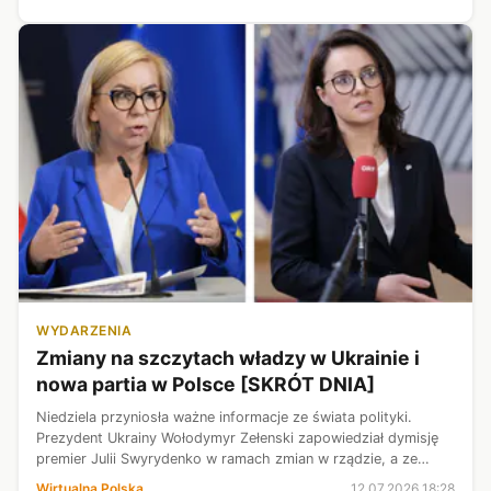
WYDARZENIA
Zmiany na szczytach władzy w Ukrainie i
nowa partia w Polsce [SKRÓT DNIA]
Niedziela przyniosła ważne informacje ze świata polityki.
Prezydent Ukrainy Wołodymyr Zełenski zapowiedział dymisję
premier Julii Swyrydenko w ramach zmian w rządzie, a ze
Stanów Zjednoczonych napłynęła wiadomość o śmierci
Wirtualna Polska
12.07.2026 18:28