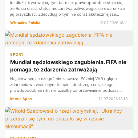
Im dłużej trwa wojna, tym bardziej prawdopodobne staje się,
że Rosja utraci status mocarstwa paliwowego, co uwarunkuje
jej przyszłość. Zdecydują o tym nie coraz skuteczniejsze
ukraińskie ataki na rafinerie, lecz szybkie wyczerpywanie się
Wirtualna Polska
12.07.2026 18:11
rosyjskich z...
SPORT
Mundial sędziowskiego zagubienia. FIFA nie
pomaga, te zdarzenia zatrważają
Najpierw sędzia czegoś nie zauważa. Później VAR ogląda
zdarzenie w zwolnionym tempie i dostrzega coś, czego
prawdopodobnie nikt nie uznałby za przewinienie podczas
normalnej gry. Innym razem sensor w piłce rejestruje muśnięcie
Interia Sport
12.07.2026 18:10
włosów, niewidoczne dla...