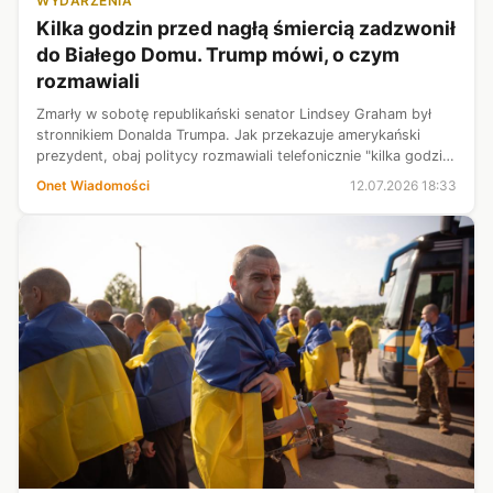
WYDARZENIA
Kilka godzin przed nagłą śmiercią zadzwonił
do Białego Domu. Trump mówi, o czym
rozmawiali
Zmarły w sobotę republikański senator Lindsey Graham był
stronnikiem Donalda Trumpa. Jak przekazuje amerykański
prezydent, obaj politycy rozmawiali telefonicznie "kilka godzin"
przed śmiercią Grahama. "Był zmęczony" — przyznał Trump.
Onet Wiadomości
12.07.2026 18:33