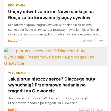
EKONOMIA
Unijny odwet za terror. Nowe sankcje na
Rosję za torturowanie tysięcy cywilów
Ministrowie spraw zagranicznych w poniedziałek nałożą
sankcje na Rosję w związku z przetrzymywaniem ukraińskich
cywilów i jeńców wojennych - poinformowała prezydencja w
Radzie UE. Według zweryfikowanych przez ONZ szacunków co
Bankier.pl
12.07.2026 18:32
najmniej 1,8 tys. cywiló...
WYDARZENIA
Jak piorun niszczy serce? Dlaczego buty
wybuchają? Przełomowe badania po
tragedii na Giewoncie
Jak piorun niszczy serce? Dlaczego buty wybuchają?
Przełomowe badania po tragedii na Giewoncie
RMF24
12.07.2026 18:30