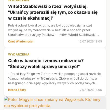
WYDARZENIA
Witold Szabłowski o rzezi wołyńskiej.
"Ukraińcy przerazili się tym, co okazało się
w czasie ekshumacji"
Polski odwet bywał okrutny, ale był odpowiedzią na rzeź
wołyńską, na wymordowanie w bestialski sposób przez
Ukraińców stu tysięcy Polaków — mówi Witold Szabłowski,
autor książki "Opowieści z Wołynia". I dodaje: moim zdaniem
Onet Wiadomości
12.07.2026 18:05
Ukraińcy przerazili się ty...
WYDARZENIA
Ciało w basenie i zmowa milczenia?
"Śledczy woleli sprawę umorzyć!"
- Przed laty Zbigniew Ziobro z wielką pompą ogłaszał rozbicie
"gangu notariuszy" w Trójmieście. Ziobro wrócił do domu, a
następnego dnia sądy wypuściły wszystkich podejrzanych
wolno i cała sprawa spektakularnie się rozmyła - mówi w
Interia Fakty
12.07.2026 18:05
wywiadzie dla Inte...