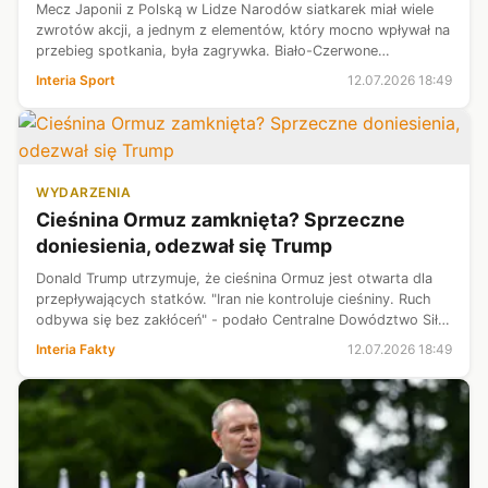
Mecz Japonii z Polską w Lidze Narodów siatkarek miał wiele
zwrotów akcji, a jednym z elementów, który mocno wpływał na
przebieg spotkania, była zagrywka. Biało-Czerwone
rozpoczęły znakomicie i prowadziły już 2:0, ale gospodynie
Interia Sport
12.07.2026 18:49
turnieju w Osace zdoła...
WYDARZENIA
Cieśnina Ormuz zamknięta? Sprzeczne
doniesienia, odezwał się Trump
Donald Trump utrzymuje, że cieśnina Ormuz jest otwarta dla
przepływających statków. "Iran nie kontroluje cieśniny. Ruch
odbywa się bez zakłóceń" - podało Centralne Dowództwo Sił
Zbrojnych USA. Wcześniej władze w Teheranie ogłosiły, że
Interia Fakty
12.07.2026 18:49
morska przepraw...