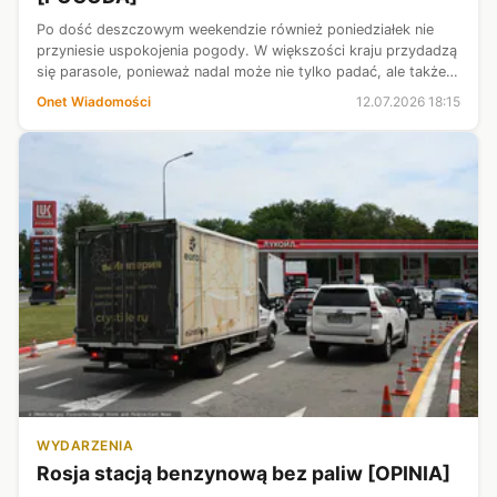
Po dość deszczowym weekendzie również poniedziałek nie
przyniesie uspokojenia pogody. W większości kraju przydadzą
się parasole, ponieważ nadal może nie tylko padać, ale także
grzmieć. Zacznie się jednak stopniowo ocieplać, a temperatura
Onet Wiadomości
12.07.2026 18:15
miejscami zb...
WYDARZENIA
Rosja stacją benzynową bez paliw [OPINIA]