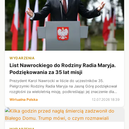
WYDARZENIA
List Nawrockiego do Rodziny Radia Maryja.
Podziękowania za 35 lat misji
Prezydent Karol Nawrocki w liście do uczestników 35.
Pielgrzymki Rodziny Radia Maryja na Jasną Górę podziękował
rozgłośni za wieloletnią misję, podkreślając jej znaczenie dla
Kościoła i życia publicznego. Na uroczystości obecni byli m.in.
Wirtualna Polska
12.07.2026 18:39
Mariusz Bła...