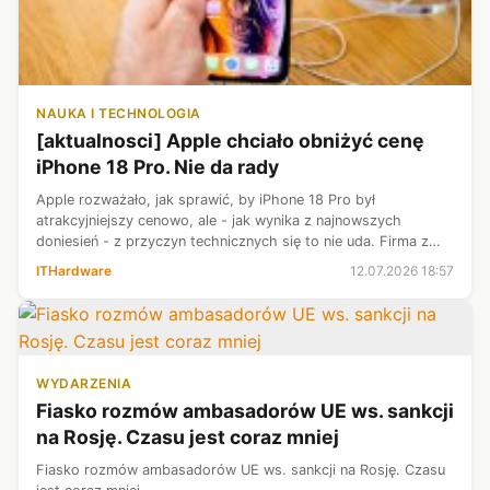
NAUKA I TECHNOLOGIA
[aktualnosci] Apple chciało obniżyć cenę
iPhone 18 Pro. Nie da rady
Apple rozważało, jak sprawić, by iPhone 18 Pro był
atrakcyjniejszy cenowo, ale - jak wynika z najnowszych
doniesień - z przyczyn technicznych się to nie uda. Firma z
Cupertino zaczęła już podnosić ceny w swoim portfolio, a
ITHardware
12.07.2026 18:57
iPhone jak dotąd wyszedł z ...
WYDARZENIA
Fiasko rozmów ambasadorów UE ws. sankcji
na Rosję. Czasu jest coraz mniej
Fiasko rozmów ambasadorów UE ws. sankcji na Rosję. Czasu