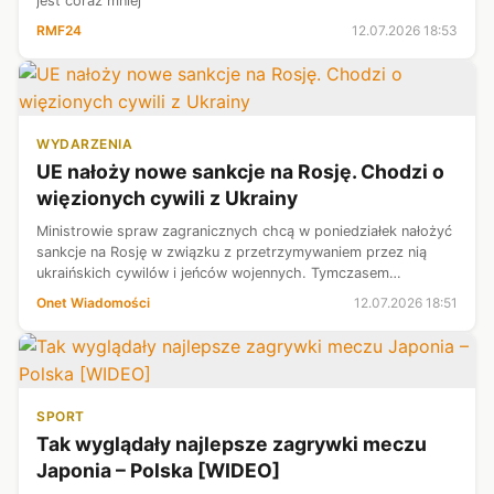
jest coraz mniej
RMF24
12.07.2026 18:53
WYDARZENIA
UE nałoży nowe sankcje na Rosję. Chodzi o
więzionych cywili z Ukrainy
Ministrowie spraw zagranicznych chcą w poniedziałek nałożyć
sankcje na Rosję w związku z przetrzymywaniem przez nią
ukraińskich cywilów i jeńców wojennych. Tymczasem
ambasadorowie państw członkowskich UE w niedzielę nie
Onet Wiadomości
12.07.2026 18:51
doszli do porozumienia w spraw...
SPORT
Tak wyglądały najlepsze zagrywki meczu
Japonia – Polska [WIDEO]