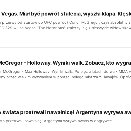
 Vegas. Miał być powrót stulecia, wyszła klapa. Klę
ch przerwy od startów do UFC powrócił Conor McGregor, czyli absolutny 
FC 329 w Las Vegas "The Notorious" zmierzył się z niezwykle widowisk
cGregor - Holloway. Wyniki walk. Zobacz, kto wygra
 McGregor - Max Holloway. Wyniki walk. Po pięciu latach do walk MMA wr
ony przed wielkim wyzwaniem w postaci byłego mistrza z Hawajów. Oprócz
e świata przetrwali nawałnicę! Argentyna wyrywa 
ata przetrwali nawałnicę! Argentyna wyrywa awans w dogrywce