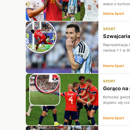
walce o końcow
Interia Sport
SPORT
Szwajcaria
Reprezentacja 
remisie 1:1 w 9
Interia Sport
SPORT
Gorąco na 
Końcowy gwizde
dopiero się roz
Interia Sport