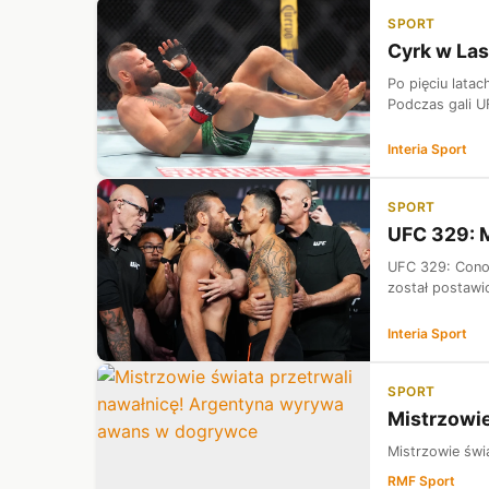
SPORT
Cyrk w Las
Po pięciu lata
Podczas gali U
Interia Sport
SPORT
UFC 329: M
UFC 329: Conor
został postawi
Interia Sport
SPORT
Mistrzowi
Mistrzowie świ
RMF Sport