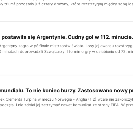
y triumf pozostały już cztery drużyny, które rozstrzygną między sobą los
 postawiła się Argentynie. Cudny gol w 112. minucie.
Argentyny zagra w półfinale mistrzostw świata. Losy jej awansu rozstrzyg
0 minutach doprowadzili Szwajcarzy. I to mimo gry w osłabieniu od 72. min
mundialu. To nie koniec burzy. Zastosowano nowy p
k Clementa Turpina w meczu Norwegia - Anglia (1:2) wcale nie zakończył
poczęła. I nie zdołał jej zatrzymać nawet komunikat ze strony FIFA. W prze