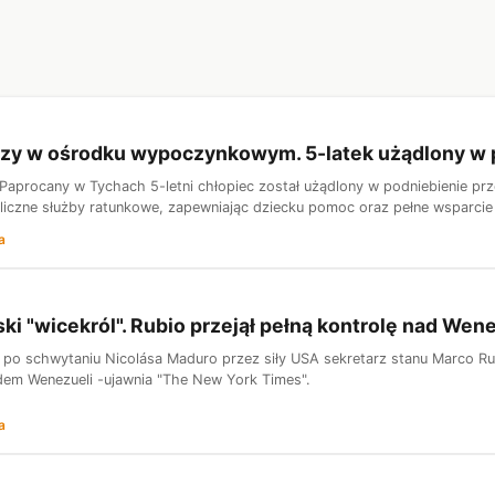
ozy w ośrodku wypoczynkowym. 5-latek użądlony w 
Paprocany w Tychach 5-letni chłopiec został użądlony w podniebienie prze
 liczne służby ratunkowe, zapewniając dziecku pomoc oraz pełne wsparcie
a
i "wicekról". Rubio przejął pełną kontrolę nad Wen
 po schwytaniu Nicolása Maduro przez siły USA sekretarz stanu Marco Rubi
dem Wenezueli -ujawnia "The New York Times".
a