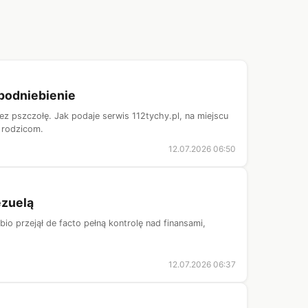
podniebienie
z pszczołę. Jak podaje serwis 112tychy.pl, na miejscu
 rodzicom.
12.07.2026 06:50
ezuelą
o przejął de facto pełną kontrolę nad finansami,
12.07.2026 06:37