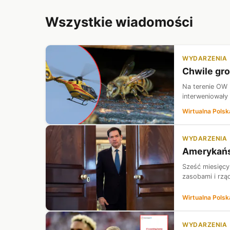
Wszystkie wiadomości
WYDARZENIA
Chwile gr
Na terenie OW 
interweniowały
Wirtualna Polsk
WYDARZENIA
Amerykańsk
Sześć miesięcy
zasobami i rzą
Wirtualna Polsk
WYDARZENIA