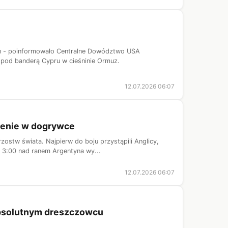
ran - poinformowało Centralne Dowództwo USA
 pod banderą Cypru w cieśninie Ormuz.
12.07.2026 06:07
rzenie w dogrywce
zostw świata. Najpierw do boju przystąpili Anglicy,
 3:00 nad ranem Argentyna wy...
12.07.2026 06:07
 absolutnym dreszczowcu