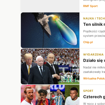
RMF Sport
NAUKA I TEC
Ten silnik
Prędkości rzęd
system przeciwl
Chip.pl
WYDARZENIA
Działo się
Nadal nie milk
zaatakowały Ir
Wirtualna Polsk
SPORT
Czterech g
W nocy z sobot