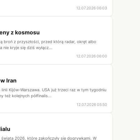
12.07.2026 06:03
 ceny z kosmosu
 broń z przyszłości, przed którą radar, okręt albo
nie kryje się dziś wyłącz...
12.07.2026 06:00
 w Iran
linii Kijów-Warszawa. USA już trzeci raz w tym tygodniu
eż kolejnych półfinalis...
12.07.2026 05:50
ialu
tw świata 2026, które zakończyły się dogrywkami. W