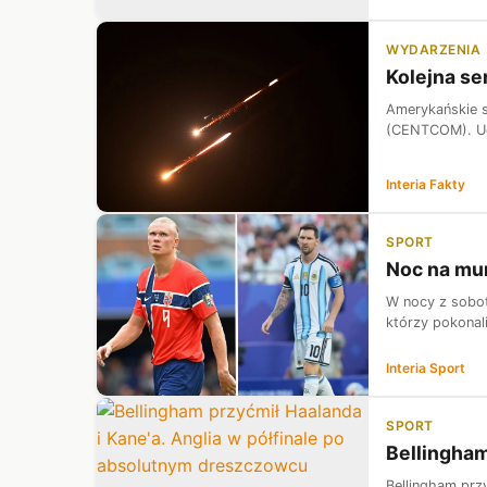
WYDARZENIA
Kolejna se
Amerykańskie s
(CENTCOM). Ude
Interia Fakty
SPORT
Noc na mun
W nocy z sobot
którzy pokonal
Interia Sport
SPORT
Bellingham
Bellingham prz