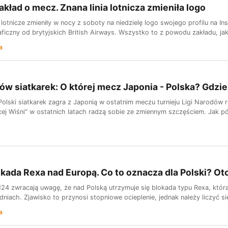
akład o mecz. Znana linia lotnicza zmieniła logo
 lotnicze zmieniły w nocy z soboty na niedzielę logo swojego profilu na I
ficzny od brytyjskich British Airways. Wszystko to z powodu zakładu, jaki
a
ów siatkarek: O której mecz Japonia - Polska? Gdzi
Polski siatkarek zagra z Japonią w ostatnim meczu turnieju Ligi Narodów
cej Wiśni" w ostatnich latach radzą sobie ze zmiennym szczęściem. Jak pó
kada Rexa nad Europą. Co to oznacza dla Polski? Ot
4 zwracają uwagę, że nad Polską utrzymuje się blokada typu Rexa, któr
dniach. Zjawisko to przynosi stopniowe ocieplenie, jednak należy liczyć s
a