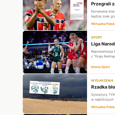
Przegrali z
Norweskie linie
będzie znak gra
Wirtualna Polsk
SPORT
Liga Narod
Reprezentacja 
z "Kraju Kwitną
Interia Sport
WYDARZENIA
Rzadka blo
Synoptycy TVN2
w najbliższych 
Wirtualna Polsk