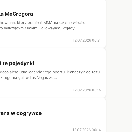
ska McGregora
showman, który odmienił MMA na całym świecie.
owo walczącym Maxem Hollowayem. Pojedy...
12.07.2026 06:21
ł te pojedynki
aca absolutna legenda tego sportu. Irlandczyk od razu
 tego na gali w Las Vegas zo...
12.07.2026 06:15
awans w dogrywce
12.07.2026 06:14