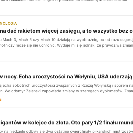
HNOLOGIA
 ma dać rakietom więcej zasięgu, a to wszystko bez
u Mach 3, Mach 5 czy Mach 10 działają na wyobraźnię, bo od razu sugerują
otniczy może się nie uchronić. Wydaje mi się jednak, że prawdziwa zmiana 
 w nocy. Echa uroczystości na Wołyniu, USA uderzają
ną echa sobotnich uroczystości związanych z Rzezią Wołyńską i sporem na 
an. Wołodymyr Zełenski zapowiada zmiany w szeregach dyplomatów. Znamy t
a
igantów w kolejce do złota. Oto pary 1/2 finału mund
y na niedzielę odbyły się dwa ostatnie ćwierćfinały piłkarskich mistrzos