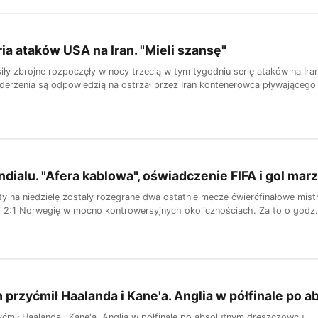
ria ataków USA na Iran. "Mieli szansę"
iły zbrojne rozpoczęły w nocy trzecią w tym tygodniu serię ataków na I
rzenia są odpowiedzią na ostrzał przez Iran kontenerowca pływającego
dialu. "Afera kablowa", oświadczenie FIFA i gol ma
y na niedzielę zostały rozegrane dwa ostatnie mecze ćwierćfinałowe mistr
i 2:1 Norwegię w mocno kontrowersyjnych okolicznościach. Za to o godz.
 przyćmił Haalanda i Kane'a. Anglia w półfinale po
yćmił Haalanda i Kane'a. Anglia w półfinale po absolutnym dreszczowcu