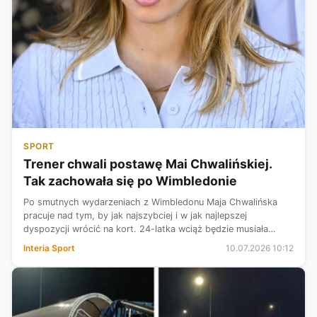
SPORT
Trener chwali postawę Mai Chwalińskiej.
Tak zachowała się po Wimbledonie
Po smutnych wydarzeniach z Wimbledonu Maja Chwalińska
pracuje nad tym, by jak najszybciej i w jak najlepszej
dyspozycji wrócić na kort. 24-latka wciąż będzie musiała
uczyć się operowania w nowej dla siebie rzeczywistości, co
Interia Sport
10.07.2026 10:12
podkreślił Dawid Celt pod...