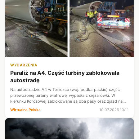
WYDARZENIA
Paraliż na A4. Część turbiny zablokowała
autostradę
Na autostradzie A4 w Terliczce (woj. podkarpackie) część
przewożonej turbiny wiatrowej wypadła z ciężarówki. W
kierunku Korczowej zablokowane są oba pasy oraz zjazd na
S19/DK97 na węźle Rzeszów Wschód, a utrudnienia mogą
Wirtualna Polska
10.07.2026 10:11
potrwać nawet 15 godzin.