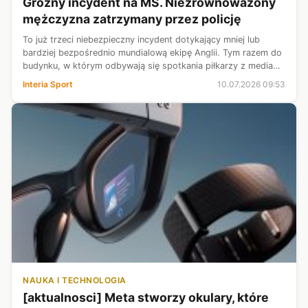
Groźny incydent na MŚ. Niezrównoważony
mężczyzna zatrzymany przez policję
To już trzeci niebezpieczny incydent dotykający mniej lub
bardziej bezpośrednio mundialową ekipę Anglii. Tym razem do
budynku, w którym odbywają się spotkania piłkarzy z mediami,
wtargnął niezrównoważony emocjonalnie mężczyzna z kluczem
Interia Sport
10.07.2026 09:53
francuskim w ...
NAUKA I TECHNOLOGIA
[aktualnosci] Meta stworzy okulary, które