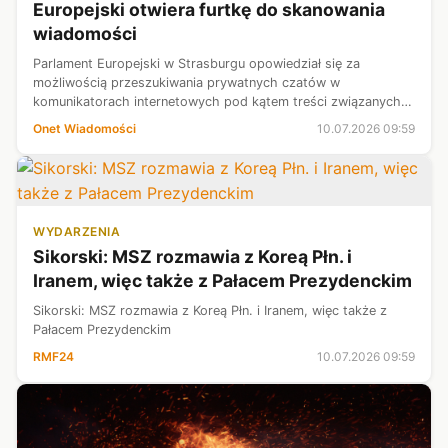
Europejski otwiera furtkę do skanowania
wiadomości
Parlament Europejski w Strasburgu opowiedział się za
możliwością przeszukiwania prywatnych czatów w
komunikatorach internetowych pod kątem treści związanych z
przemocą seksualną wobec dzieci — donosi portal
Onet Wiadomości
10.07.2026 09:59
Deutschlandfunk.de.
WYDARZENIA
Sikorski: MSZ rozmawia z Koreą Płn. i
Iranem, więc także z Pałacem Prezydenckim
Sikorski: MSZ rozmawia z Koreą Płn. i Iranem, więc także z
Pałacem Prezydenckim
RMF24
10.07.2026 09:59