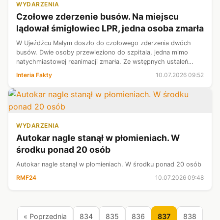
WYDARZENIA
Czołowe zderzenie busów. Na miejscu
lądował śmigłowiec LPR, jedna osoba zmarła
W Ujeźdźcu Małym doszło do czołowego zderzenia dwóch
busów. Dwie osoby przewieziono do szpitala, jedna mimo
natychmiastowej reanimacji zmarła. Ze wstępnych ustaleń
wynika, że jeden z pojazdów zjechał na przeciwległy pas na
Interia Fakty
10.07.2026 09:52
łuku drogi.
WYDARZENIA
Autokar nagle stanął w płomieniach. W
środku ponad 20 osób
Autokar nagle stanął w płomieniach. W środku ponad 20 osób
RMF24
10.07.2026 09:48
« Poprzednia
834
835
836
837
838