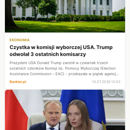
EKONOMIA
Czystka w komisji wyborczej USA. Trump
odwołał 3 ostatnich komisarzy
Prezydent USA Donald Trump zwolnił w czwartek trzech
ostatnich członków Komisji ds. Pomocy Wyborczej (Election
Assistance Commission - EAC) - przekazała w piątek agencja
Reutera. Komisja była niezależnym, czteroosobowym organem
Bankier.pl
10.07.2026 10:02
federalnym, wspierając...