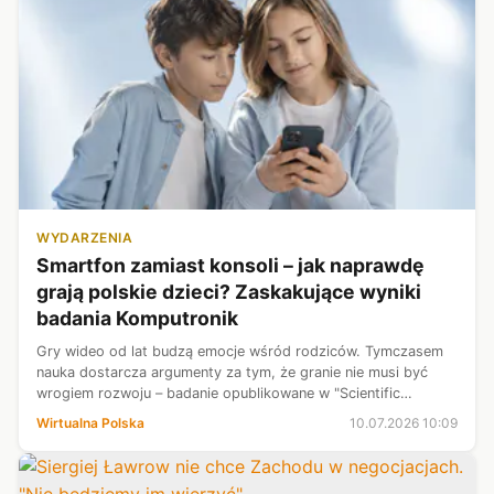
WYDARZENIA
Smartfon zamiast konsoli – jak naprawdę
grają polskie dzieci? Zaskakujące wyniki
badania Komputronik
Gry wideo od lat budzą emocje wśród rodziców. Tymczasem
nauka dostarcza argumenty za tym, że granie nie musi być
wrogiem rozwoju – badanie opublikowane w "Scientific
Reports" zaobserwowało pozytywną korelację między graniem
Wirtualna Polska
10.07.2026 10:09
a wzrostem IQ u dzieci, ch...