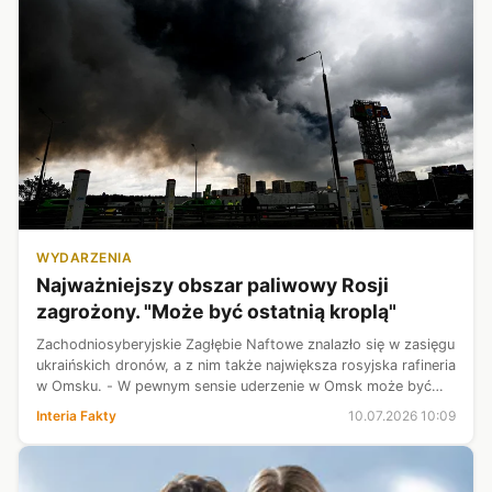
WYDARZENIA
Najważniejszy obszar paliwowy Rosji
zagrożony. "Może być ostatnią kroplą"
Zachodniosyberyjskie Zagłębie Naftowe znalazło się w zasięgu
ukraińskich dronów, a z nim także największa rosyjska rafineria
w Omsku. - W pewnym sensie uderzenie w Omsk może być
ostatnią kroplą. Im dalej Ukraińcy uderzają, tym poważniejsze
Interia Fakty
10.07.2026 10:09
staje się ...