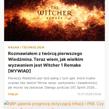
NAUKA I TECHNOLOGIA
Rozmawiałem z twórcą pierwszego
Wiedźmina. Teraz wiem, jak wielkim
wyzwaniem jest Witcher 1 Remake
[WYWIAD]
Pierwszy Wiedźmin jest dziś jedną z tych gier, które trudno
oceniać bez dwóch filtrów naraz: sentymentu i świadomości,
jak mocno się zestarzał. Dlatego podczas GIC Sprint 2026
zapytałem Artura Ganszyńca o coś pozornie prostego: czy po
Chip.pl
10.07.2026 09:59
tylu latach jed...