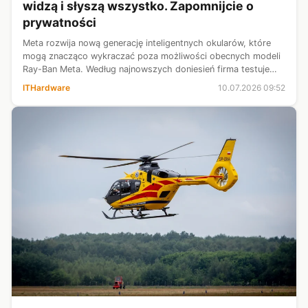
widzą i słyszą wszystko. Zapomnijcie o
prywatności
Meta rozwija nową generację inteligentnych okularów, które
mogą znacząco wykraczać poza możliwości obecnych modeli
Ray-Ban Meta. Według najnowszych doniesień firma testuje
projekt o nazwie „Super Sensing”, zakładający niemal
ITHardware
10.07.2026 09:52
nieprzerwane analizowanie...