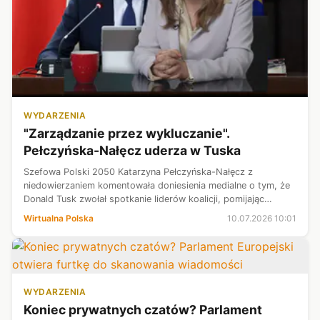
WYDARZENIA
"Zarządzanie przez wykluczanie".
Pełczyńska-Nałęcz uderza w Tuska
Szefowa Polski 2050 Katarzyna Pełczyńska-Nałęcz z
niedowierzaniem komentowała doniesienia medialne o tym, że
Donald Tusk zwołał spotkanie liderów koalicji, pomijając
kierownictwo Polski 2050 oraz koła Centrum. - Gdyby to był
Wirtualna Polska
10.07.2026 10:01
fakt, to jest to zarządza...
WYDARZENIA
Koniec prywatnych czatów? Parlament