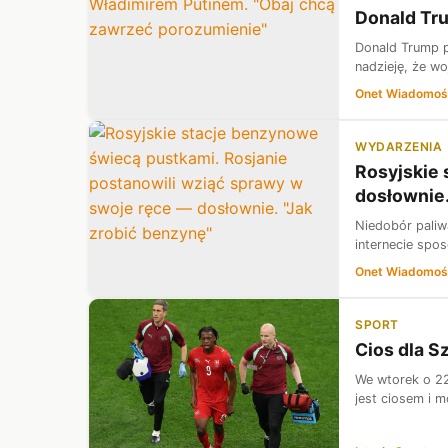
Donald Tr
Donald Trump p
nadzieję, że w
Onet Wiadomoś
WYDARZENIA
Rosyjskie 
dosłownie.
Niedobór paliw
internecie sp
Onet Wiadomoś
SPORT
Cios dla S
We wtorek o 22:
jest ciosem i 