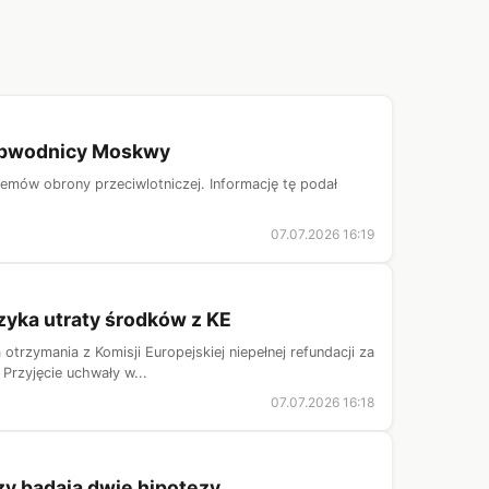
a obwodnicy Moskwy
mów obrony przeciwlotniczej. Informację tę podał
07.07.2026 16:19
zyka utraty środków z KE
trzymania z Komisji Europejskiej niepełnej refundacji za
Przyjęcie uchwały w...
07.07.2026 16:18
zy badają dwie hipotezy