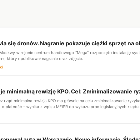
ia się dronów. Nagranie pokazuje ciężki sprzęt n
oskwy w rejonie centrum handlowego "Mega" rozpoczęto instalację syste
+, który opublikował nagranie oraz zdjęcie.
ci
je minimalną rewizję KPO. Cel: Zminimalizowanie ry
 rząd minimalna rewizja KPO ma głównie na celu zminimalizowanie ryzyka o
k o płatność - wynika z wpisu MFiPR do wykazu prac legislacyjnych rządu. 
ranował auta w Warszawie. Nowe informacje. Śledc