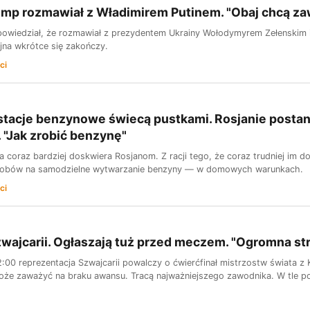
ump rozmawiał z Władimirem Putinem. "Obaj chcą z
owiedział, że rozmawiał z prezydentem Ukrainy Wołodymyrem Zełenskim 
ojna wkrótce się zakończy.
ci
stacje benzynowe świecą pustkami. Rosjanie posta
 "Jak zrobić benzynę"
a coraz bardziej doskwiera Rosjanom. Z racji tego, że coraz trudniej im d
osobów na samodzielne wytwarzanie benzyny — w domowych warunkach.
ci
zwajcarii. Ogłaszają tuż przed meczem. "Ogromna str
00 reprezentacja Szwajcarii powalczy o ćwierćfinał mistrzostw świata z K
może zaważyć na braku awansu. Tracą najważniejszego zawodnika. W tle poj