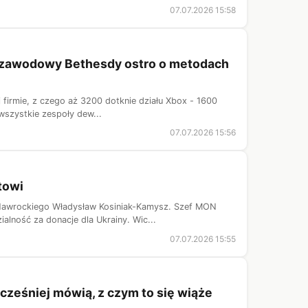
07.07.2026 15:58
ek zawodowy Bethesdy ostro o metodach
j firmie, z czego aż 3200 dotknie działu Xbox - 1600
 wszystkie zespoły dew...
07.07.2026 15:56
towi
 Nawrockiego Władysław Kosiniak-Kamysz. Szef MON
alność za donacje dla Ukrainy. Wic...
07.07.2026 15:55
cześniej mówią, z czym to się wiąże