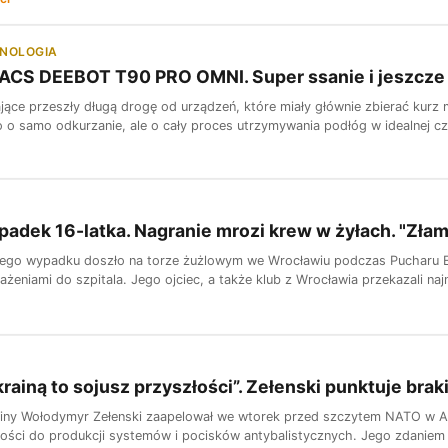
HNOLOGIA
ACS DEEBOT T90 PRO OMNI. Super ssanie i jeszcze
jące przeszły długą drogę od urządzeń, które miały głównie zbierać kurz 
ko o samo odkurzanie, ale o cały proces utrzymywania podłóg w idealnej 
adek 16-latka. Nagranie mrozi krew w żyłach. "Zła
go wypadku doszło na torze żużlowym we Wrocławiu podczas Pucharu Ekstra
żeniami do szpitala. Jego ojciec, a także klub z Wrocławia przekazali na
rainą to sojusz przyszłości”. Zełenski punktuje brak
iny Wołodymyr Zełenski zaapelował we wtorek przed szczytem NATO w An
ości do produkcji systemów i pocisków antybalistycznych. Jego zdaniem t