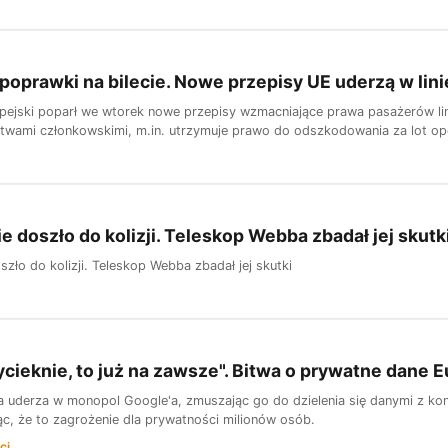
poprawki na bilecie. Nowe przepisy UE uderzą w lini
pejski poparł we wtorek nowe przepisy wzmacniające prawa pasażerów lin
wami członkowskimi, m.in. utrzymuje prawo do odszkodowania za lot opóź
 doszło do kolizji. Teleskop Webba zbadał jej skutk
zło do kolizji. Teleskop Webba zbadał jej skutki
ycieknie, to już na zawsze". Bitwa o prywatne dane
a uderza w monopol Google'a, zmuszając go do dzielenia się danymi z ko
ąc, że to zagrożenie dla prywatności milionów osób.
ci