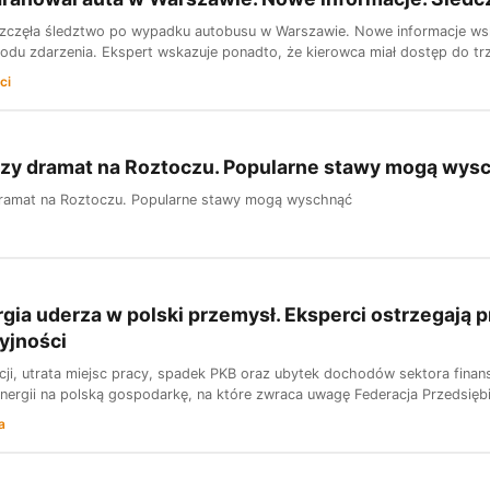
zczęła śledztwo po wypadku autobusu w Warszawie. Nowe informacje wsk
du zdarzenia. Ekspert wskazuje ponadto, że kierowca miał dostęp do tr
ci
czy dramat na Roztoczu. Popularne stawy mogą wys
dramat na Roztoczu. Popularne stawy mogą wyschnąć
gia uderza w polski przemysł. Eksperci ostrzegają pr
yjności
ji, utrata miejsc pracy, spadek PKB oraz ubytek dochodów sektora finan
nergii na polską gospodarkę, na które zwraca uwagę Federacja Przedsięb
a