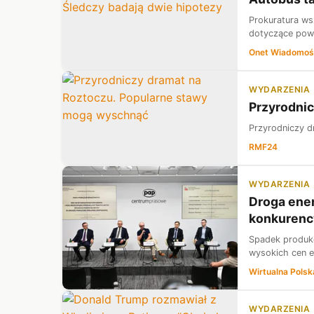
Prokuratura ws
dotyczące powo
Onet Wiadomoś
WYDARZENIA
Przyrodni
Przyrodniczy 
RMF24
WYDARZENIA
Droga ener
konkurenc
Spadek produkc
wysokich cen e
Wirtualna Polsk
WYDARZENIA