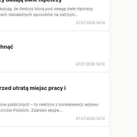
azują, że śledczy biorą pod uwagę dwie hipotezy
zech niezależnych sposobów na zatrzym...
07.07.2026 16:16
chnąć
07.07.2026 16:13
zed utratą miejsc pracy i
sów publicznych – to niektóre z konsekwencji wpływu
iorców Polskich. Zdaniem ekspe...
07.07.2026 16:12