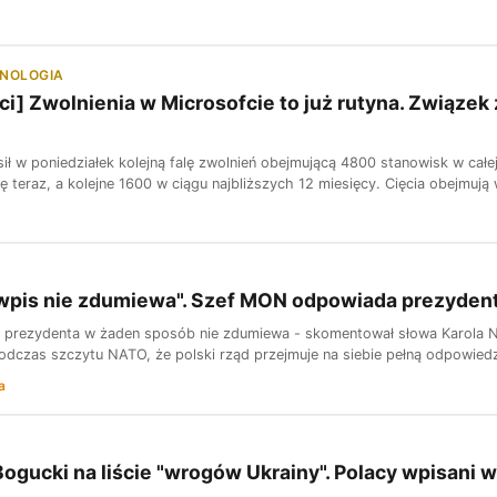
HNOLOGIA
ci] Zwolnienia w Microsofcie to już rutyna. Związ
ił w poniedziałek kolejną falę zwolnień obejmującą 4800 stanowisk w całe
ę teraz, a kolejne 1600 w ciągu najbliższych 12 miesięcy. Cięcia obejmują
 wpis nie zdumiewa". Szef MON odpowiada prezyden
s prezydenta w żaden sposób nie zdumiewa - skomentował słowa Karola
odczas szczytu NATO, że polski rząd przejmuje na siebie pełną odpowiedzi
a
ogucki na liście "wrogów Ukrainy". Polacy wpisani w