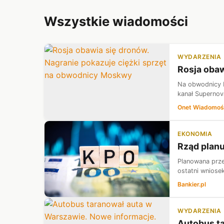
Wszystkie wiadomości
WYDARZENIA
Rosja obaw
Na obwodnicy M
kanał Supernova
Onet Wiadomoś
EKONOMIA
Rząd planu
Planowana przez
ostatni wniose
Bankier.pl
WYDARZENIA
Autobus ta