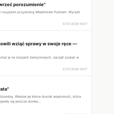
awrzeć porozumienie"
i rosyjskim przywódcą Władimirem Putinem. Wyraził
07.07.2026 16:07
nowili wziąć sprawy w swoje ręce —
ostać je na stacjach benzynowych, zaczęli szukać w
07.07.2026 16:07
ata"
olumbią. Właśnie jej kibice dostali wiadomość, która
awiły się jeszcze donies...