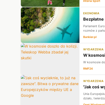
Interia Sport
EKONOMIA
Bezpłatne 
Parlament Euro
rozmów z państ
Bankier.pl
WYDARZENIA
W kosmosie
W kosmosie dos
RMF24
WYDARZENIA
"Jak coś w
Unia Europejsk
działo, twierdz
Onet Wiadomoś