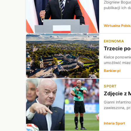
Zbigniew Boguck
publikacji ich 
Wirtualna Polsk
EKONOMIA
Trzecie po
Kielce ponowni
umożliwić mias
Bankier.pl
SPORT
Zdjęcie z 
Gianni Infantin
zawieszona, pr
Interia Sport