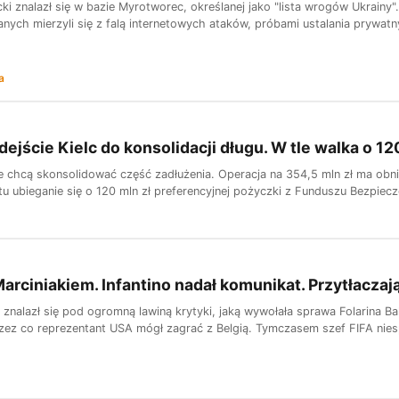
i znalazł się w bazie Myrotworec, określanej jako "lista wrogów Ukrainy". 
danych mierzyli się z falą internetowych ataków, próbami ustalania prywatny
a
dejście Kielc do konsolidacji długu. W tle walka o 12
e chcą skonsolidować część zadłużenia. Operacja na 354,5 mln zł ma obni
tu ubieganie się o 120 mln zł preferencyjnej pożyczki z Funduszu Bezpiec
Marciniakiem. Infantino nadał komunikat. Przytłacza
o znalazł się pod ogromną lawiną krytyki, jaką wywołała sprawa Folarina B
zez co reprezentant USA mógł zagrać z Belgią. Tymczasem szef FIFA niesp