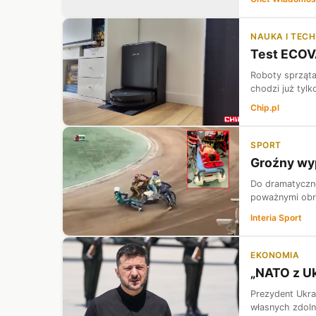
NAUKA I TEC
Test ECOV
Roboty sprząta
chodzi już tyl
Chip.pl
SPORT
Groźny wyp
Do dramatyczne
poważnymi obra
Interia Sport
EKONOMIA
„NATO z Uk
Prezydent Ukra
własnych zdoln