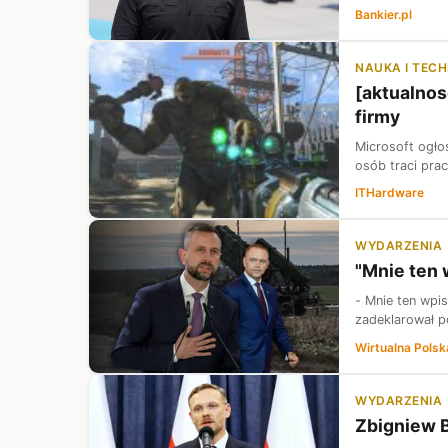
Bankier.pl
NAUKA I TEC
[aktualnos
firmy
Microsoft ogłos
osób traci prac
ITHardware
WYDARZENIA
"Mnie ten
- Mnie ten wpi
zadeklarował p
Wirtualna Polsk
WYDARZENIA
Zbigniew B