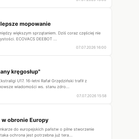
 lepsze mopowanie
między większym sprzątaniem. Dziś coraz częściej nie
czystości. ECOVACS DEEBOT ...
07.07.2026 16:00
many kręgosłup"
ligi U17. 16-letni Rafał Grzędziński trafił z
jnowsze wiadomości ws. stanu zdro...
07.07.2026 15:58
i w obronie Europy
karze do europejskich państw o pilne stworzenie
aka ochrona jest potrzebna już tera...