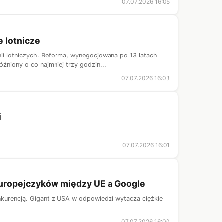
07.07.2026 16:05
e lotnicze
ii lotniczych. Reforma, wynegocjowana po 13 latach
niony o co najmniej trzy godzin...
07.07.2026 16:03
i
07.07.2026 16:01
 Europejczyków między UE a Google
nkurencją. Gigant z USA w odpowiedzi wytacza ciężkie
07.07.2026 16:00