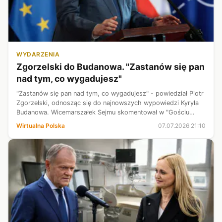
WYDARZENIA
Zgorzelski do Budanowa. "Zastanów się pan
nad tym, co wygadujesz"
"Zastanów się pan nad tym, co wygadujesz" - powiedział Piotr
Zgorzelski, odnosząc się do najnowszych wypowiedzi Kyryła
Budanowa. Wicemarszałek Sejmu skomentował w "Gościu
Wydarzeń" Polsat News ukraińskie stanowisko wobec zbrodni
Wirtualna Polska
07.07.2026 21:10
wołyńskiej. Odniósł s...