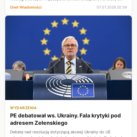
rannej kobiecie udało się uciec z samochodu.
Onet Wiadomości
07.07.2026 20:39
WYDARZENIA
PE debatował ws. Ukrainy. Fala krytyki pod
adresem Zełenskiego
Debatę nad rezolucją dotyczącą akcesji Ukrainy do UE