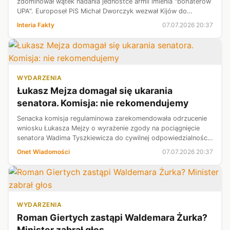
zdominował wątek nadania jednostce armii imienia "bohaterów
UPA". Europoseł PiS Michał Dworczyk wezwał Kijów do
potępienia ideologii ukraińskich nacjonalistów. Z kolei niemiecki
Interia Fakty
07.07.2026 20:37
chadek Michael Gahl...
WYDARZENIA
Łukasz Mejza domagał się ukarania
senatora. Komisja: nie rekomendujemy
Senacka komisja regulaminowa zarekomendowała odrzucenie
wniosku Łukasza Mejzy o wyrażenie zgody na pociągnięcie
senatora Wadima Tyszkiewicza do cywilnej odpowiedzialności
sądowej w sprawie o naruszenie dóbr osobistych.
Onet Wiadomości
07.07.2026 20:37
WYDARZENIA
Roman Giertych zastąpi Waldemara Żurka?
Minister zabrał głos