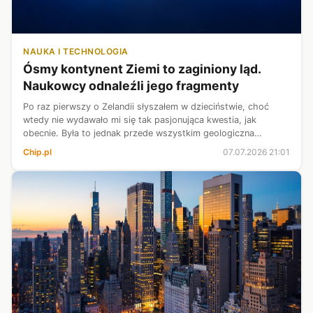
NAUKA I TECHNOLOGIA
Ósmy kontynent Ziemi to zaginiony ląd.
Naukowcy odnaleźli jego fragmenty
Po raz pierwszy o Zelandii słyszałem w dzieciństwie, choć
wtedy nie wydawało mi się tak pasjonująca kwestia, jak
obecnie. Była to jednak przede wszystkim geologiczna
hipoteza aniżeli rzeczywisty fakt, choć obecnie naukowcy nie
Chip.pl
07.07.2026 21:01
mają już wątpliwości, ż...