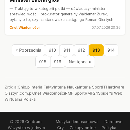
— Traktuję to w kategorii plotki — oświadczył minister
sprawiedliwości i prokurator generalny Waldemar Żurek,
pytany o to, czy na stanowisku zastąpi go Roman Giertych.
Onet Wiadomości
07.07.2026 20:36
« Poprzednia
910
911
912
913
914
915
916
Następna »
Źródła:
Chip.pl
Interia Fakty
Interia Nauka
Interia Sport
ITHardware
Olsztyn.com.pl
Onet Wiadomości
RMF Sport
RMF24
Spider's Web
Wirtualna Polska
© 2026 Centrum.
Muzyka demoscenowa
Darmowe
Wszystko w jednym
Gry
Zakupy online
Polityka