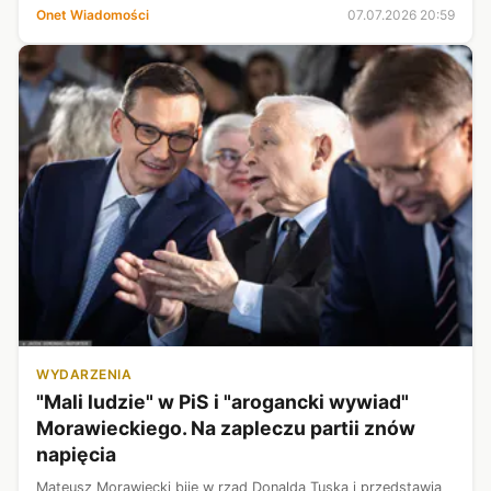
Javier Milei. "Do cholery" — to jedne z łagodniejszych słów,
Onet Wiadomości
07.07.2026 20:59
które padły z jego ust.
WYDARZENIA
"Mali ludzie" w PiS i "arogancki wywiad"
Morawieckiego. Na zapleczu partii znów
napięcia
Mateusz Morawiecki bije w rząd Donalda Tuska i przedstawia