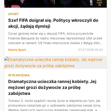
SPORT
Szef FIFA doigrał się. Politycy wkroczyli do
akcji, żądają dymisji
Coraz głośnej mówi się o decyzji FIFA, która przywróciła
Folarina Baloguna do kadry meczowej reprezentacji USA przed
starciem w ramach 1/8 finału mistrzostw świata z Belgią mimo
czerwonej kartki zdobytej przez niego z w 1/16 finału. Do akcji
Interia Sport
07.07.2026 20:42
wkroczyl...
WYDARZENIA
Dramatyczna ucieczka rannej kobiety. Jej
mężowi grozi dożywocie za próbę
zabójstwa
Tomasz S. może spędzić resztę życia w więzieniu po tym, jak
prokuratura oskarżyła go o usiłowanie zabójstwa swojej żony.
Według śledczych mężczyzna dokładnie zaplanował atak, a