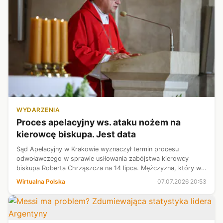
WYDARZENIA
Proces apelacyjny ws. ataku nożem na
kierowcę biskupa. Jest data
Sąd Apelacyjny w Krakowie wyznaczył termin procesu
odwoławczego w sprawie usiłowania zabójstwa kierowcy
biskupa Roberta Chrząszcza na 14 lipca. Mężczyzna, który w
2022 r. zaatakował kierowcę nożem, został nieprawomocnie
Wirtualna Polska
07.07.2026 20:53
skazany na dziewięć lat więzie...