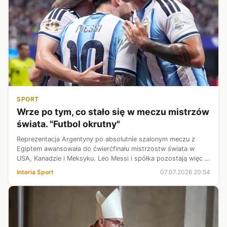
SPORT
Wrze po tym, co stało się w meczu mistrzów
świata. "Futbol okrutny"
Reprezentacja Argentyny po absolutnie szalonym meczu z
Egiptem awansowała do ćwierćfinału mistrzostw świata w
USA, Kanadzie i Meksyku. Leo Messi i spółka pozostają więc w
grze o obronę tytułu. Mecz oprócz wielkich emocji "przyniósł"
Interia Sport
07.07.2026 20:54
ze sobą także kon...