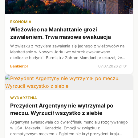
EKONOMIA
Wieżowiec na Manhattanie grozi
zawaleniem. Trwa masowa ewakuacja
W związku z ryzykiem zawalenia się jednego z wieżowców na
Manhattanie w Nowym Jorku we wtorek ewakuowano
okoliczne budynki. Burmistrz Zohran Mamdani przekazał, że
konstrukcja pozostaje niestabilna.
Bankier.pl
07.07.2026 21:01
WYDARZENIA
Prezydent Argentyny nie wytrzymał po
meczu. Wyrzucił wszystko z siebie
Argentyna awansowała do ćwierćfinału mundialu rozgrywanego
w USA, Meksyku i Kanadzie. Emocji w związku z
dramatycznym meczem z Egiptem nie krył prezydent kraju