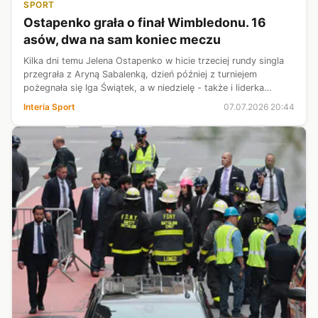
SPORT
Ostapenko grała o finał Wimbledonu. 16
asów, dwa na sam koniec meczu
Kilka dni temu Jelena Ostapenko w hicie trzeciej rundy singla
przegrała z Aryną Sabalenką, dzień później z turniejem
pożegnała się Iga Świątek, a w niedzielę - także i liderka
rankingu. Ona już opuściły Londyn, Łotyszka zaś w nim
Interia Sport
07.07.2026 20:44
pozostała. Jej frajd...