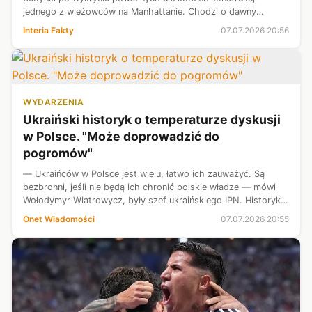
jednego z wieżowców na Manhattanie. Chodzi o dawny
biurowiec firmy Pfizer, który jest obecnie przebudowywany na
Interia Fakty
07.07.2026 20:56
kompleks mieszkaniowy. Burmistrz mi...
WYDARZENIA
Ukraiński historyk o temperaturze dyskusji
w Polsce. "Może doprowadzić do
pogromów"
— Ukraińców w Polsce jest wielu, łatwo ich zauważyć. Są
bezbronni, jeśli nie będą ich chronić polskie władze — mówi
Wołodymyr Wiatrowycz, były szef ukraińskiego IPN. Historyk
oskarża też polskich polityków o "falę histerii", a polskie
Onet Wiadomości
07.07.2026 20:55
społeczeństwo o...