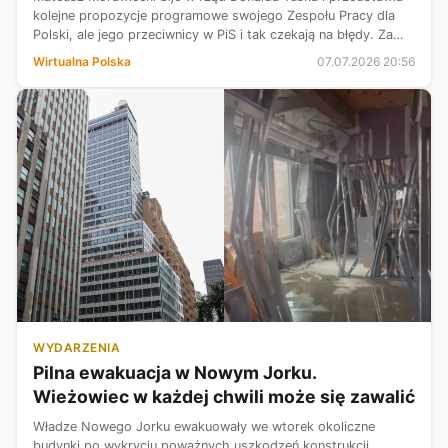
kolejne propozycje programowe swojego Zespołu Pracy dla
Polski, ale jego przeciwnicy w PiS i tak czekają na błędy. Za
taki uważają wywiad byłego premiera u kontrowersyjnego
Wirtualna Polska
07.07.2026 20:56
youtubera, w który...
WYDARZENIA
Pilna ewakuacja w Nowym Jorku.
Wieżowiec w każdej chwili może się zawalić
Władze Nowego Jorku ewakuowały we wtorek okoliczne
budynki po wykryciu poważnych uszkodzeń konstrukcji