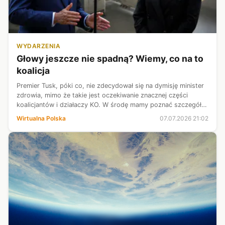
WYDARZENIA
Głowy jeszcze nie spadną? Wiemy, co na to
koalicja
Premier Tusk, póki co, nie zdecydował się na dymisję minister
zdrowia, mimo że takie jest oczekiwanie znacznej części
koalicjantów i działaczy KO. W środę mamy poznać szczegóły
reformy w ochronie zdrowia. Rozmówcy WP spodziewają się,
Wirtualna Polska
07.07.2026 21:02
że ewentualne ko...