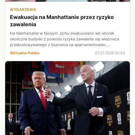
WYDARZENIA
Ewakuacja na Manhattanie przez ryzyko
zawalenia
Na Manhattanie w Nowym Jorku ewakuowano we wtorek
okoliczne budynki z powodu ryzyka zawalenia się wieżowca
przebudowywanego z biurowca na apartamentowiec.
Burmistrz Zohran Mamdani podkreślił, że konstrukcja
Wirtualna Polska
07.07.2026 20:43
pozostaje niestabilna.