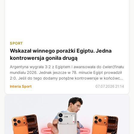
SPORT
Wskazał winnego porażki Egiptu. Jedna
kontrowersja goniła drugą
Argentyna wygrała 3:2 z Egiptem i awansowała do ćwierćfinału
mundialu 2026. Jednak jeszcze w 78. minucie Egipt prowadził
2:0. Jeśli do tego dodamy potężne kontrowersje w końcówce
(tuż przed golem na 3:2 dla Argentyny) i nieuznany gol dla
Interia Sport
07.07.2026 21:14
Egiptu przy ...