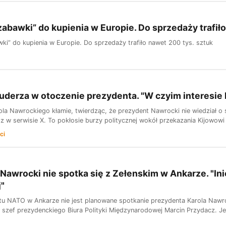
zabawki” do kupienia w Europie. Do sprzedaży trafił
wki” do kupienia w Europie. Do sprzedaży trafiło nawet 200 tys. sztuk
derza w otoczenie prezydenta. "W czyim interesie 
ola Nawrockiego kłamie, twierdząc, że prezydent Nawrocki nie wiedział o
z w serwisie X. To pokłosie burzy politycznej wokół przekazania Kijowow
ci
Nawrocki nie spotka się z Zełenskim w Ankarze. "In
j"
u NATO w Ankarze nie jest planowane spotkanie prezydenta Karola Naw
 szef prezydenckiego Biura Polityki Międzynarodowej Marcin Przydacz. Jeg