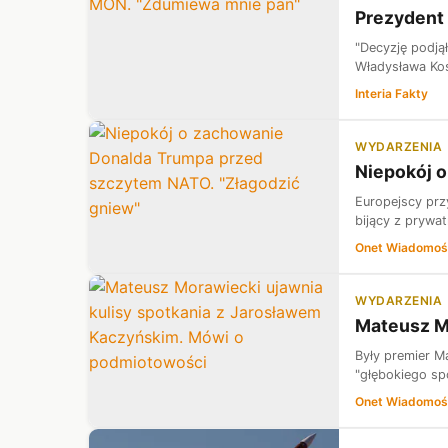
Prezydent
"Decyzję podją
Władysława Kos
Interia Fakty
WYDARZENIA
Niepokój 
Europejscy prz
bijący z prywa
Onet Wiadomoś
WYDARZENIA
Mateusz M
Były premier M
"głębokiego spo
Onet Wiadomoś