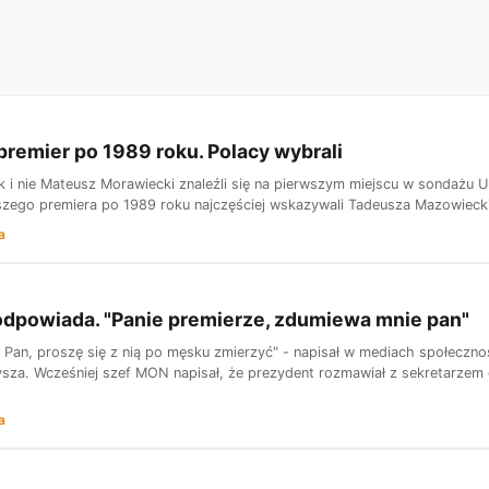
premier po 1989 roku. Polacy wybrali
 i nie Mateusz Morawiecki znaleźli się na pierwszym miejscu w sondażu Uni
pszego premiera po 1989 roku najczęściej wskazywali Tadeusza Mazowiecki
a
odpowiada. "Panie premierze, zdumiewa mnie pan"
ł Pan, proszę się z nią po męsku zmierzyć" - napisał w mediach społeczn
sza. Wcześniej szef MON napisał, że prezydent rozmawiał z sekretarzem
a