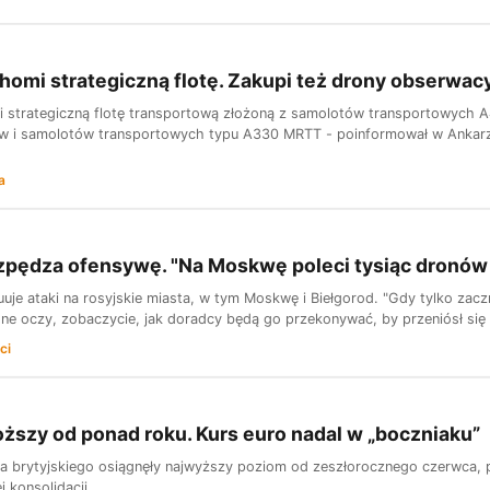
omi strategiczną flotę. Zakupi też drony obserwac
 strategiczną flotę transportową złożoną z samolotów transportowych
w i samolotów transportowych typu A330 MRTT - poinformował w Ankarze
a
zpędza ofensywę. "Na Moskwę poleci tysiąc dronów 
uje ataki na rosyjskie miasta, w tym Moskwę i Biełgorod. "Gdy tylko zacz
sne oczy, zobaczycie, jak doradcy będą go przekonywać, by przeniósł się 
ci
oższy od ponad roku. Kurs euro nadal w „boczniaku”
a brytyjskiego osiągnęły najwyższy poziom od zeszłorocznego czerwca, 
j konsolidacji.