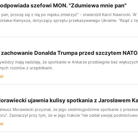
 odpowiada szefowi MON. "Zdumiewa mnie pan"
ł pan, proszę się z nią po męsku zmierzyć" - stwierdził Karol Nawrocki.
iniaka-Kamysza, dotyczący sprzętu przekazywanego Ukrainie. "Rząd z tej
o zachowanie Donalda Trumpa przed szczytem NATO.
ywódcy mają nadzieję, że spotkanie w Ankarze przebiegnie bez większyc
tnych rozmów z urzędnikami.
ci
orawiecki ujawnia kulisy spotkania z Jarosławem 
ateusz Morawiecki przyznał, że jego siedmiogodzinne spotkanie z prezes
ru". Zaznaczył przy tym, że w jego trakcie "nie oddał swojej podmiotowoś
ci