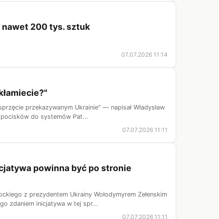
o nawet 200 tys. sztuk
07.07.2026 11:14
kłamiecie?"
 sprzęcie przekazywanym Ukrainie" — napisał Władysław
i pocisków do systemów Pat...
07.07.2026 11:11
icjatywa powinna być po stronie
rockiego z prezydentem Ukrainy Wołodymyrem Zełenskim
o zdaniem inicjatywa w tej spr...
07.07.2026 11:11