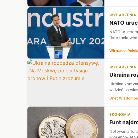
WYDARZENIA
NATO uruch
NATO uruchomi
flotę tankowcó
Wirtualna Polsk
WYDARZENIA
Ukraina ro
Ukraina kontynu
widzieć na wła
Onet Wiadomoś
EKONOMIA
Funt najdr
Notowania funt
wiosenno-letnie