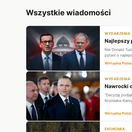
Wszystkie wiadomości
WYDARZENIA
Najlepszy 
Nie Donald Tusk
pytani o najle
Wirtualna Polsk
WYDARZENIA
Nawrocki 
"Decyzję podją
Kosiniaka-Kamy
Wirtualna Polsk
EKONOMIA