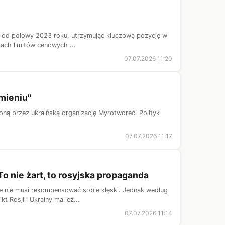
opy od połowy 2023 roku, utrzymując kluczową pozycję w
mach limitów cenowych ...
07.07.2026 11:20
mieniu"
zoną przez ukraińską organizację Myrotworeć. Polityk
07.07.2026 11:17
o nie żart, to rosyjska propaganda
le nie musi rekompensować sobie klęski. Jednak według
t Rosji i Ukrainy ma leż...
07.07.2026 11:14