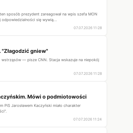
 W ten sposób prezydent zareagował na wpis szefa MON
 odpowiedzialności się wywią...
07.07.2026 11:28
 "Złagodzić gniew"
h wstrząsów — pisze CNN. Stacja wskazuje na niepokój
07.07.2026 11:28
Kaczyńskim. Mówi o podmiotowości
em PiS Jarosławem Kaczyński miało charakter
ci".
07.07.2026 11:24