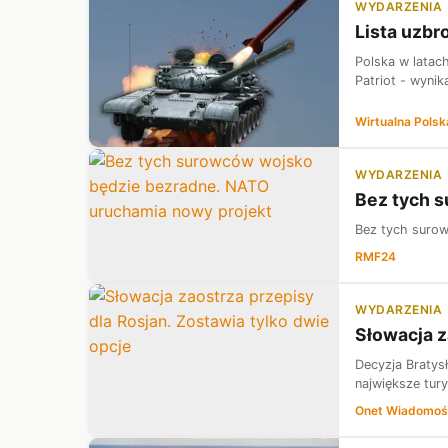
WYDARZENIA
Lista uzbr
Polska w latac
Patriot - wynik
Wirtualna Polsk
WYDARZENIA
Bez tych 
Bez tych suro
RMF24
WYDARZENIA
Słowacja z
Decyzja Bratysł
największe tur
Onet Wiadomoś