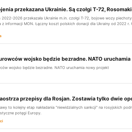
ojenia przekazana Ukrainie. Są czołgi T-72, Rosomaki
h 2022-2026 przekazała Ukrainie m.in. czołgi T-72, bojowe wozy piecho
a z informacji MON. Łączny koszt polskich donacji dla Ukrainy od 2022 r. 
a
surowców wojsko będzie bezradne. NATO uruchamia 
wców wojsko będzie bezradne. NATO uruchamia nowy projekt
aostrza przepisy dla Rosjan. Zostawia tylko dwie op
awy to kolejny etap nakładania "niewidzialnych sankcji" na rosyjskich po
ystyczne potęgi Europy.
ci