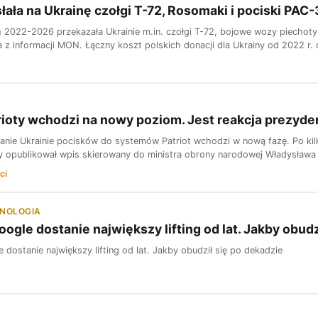
łała na Ukrainę czołgi T-72, Rosomaki i pociski PAC-
h 2022-2026 przekazała Ukrainie m.in. czołgi T-72, bojowe wozy piecho
a z informacji MON. Łączny koszt polskich donacji dla Ukrainy od 2022 r. 
rioty wchodzi na nowy poziom. Jest reakcja prezyde
anie Ukrainie pocisków do systemów Patriot wchodzi w nową fazę. Po kilku
y opublikował wpis skierowany do ministra obrony narodowej Władysława 
ci
HNOLOGIA
ogle dostanie największy lifting od lat. Jakby obudz
dostanie największy lifting od lat. Jakby obudził się po dekadzie