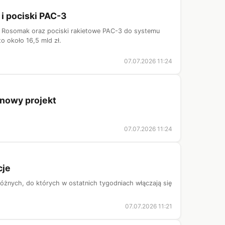
 i pociski PAC-3
ty Rosomak oraz pociski rakietowe PAC-3 do systemu
to około 16,5 mld zł.
07.07.2026 11:24
nowy projekt
07.07.2026 11:24
cje
dróżnych, do których w ostatnich tygodniach włączają się
07.07.2026 11:21