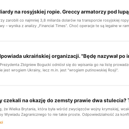
liardy na rosyjskiej ropie. Greccy armatorzy pod lupą
zy zarobili co najmniej 3,8 miliarda dolarów na transporcie rosyjskiej r
y – wynika z analizy „Financial Times”. Choć operacje te są legalne w ra
powiada ukraińskiej organizacji. "Będę nazywał po i
i Prezydenta Zbigniew Bogucki odniósł się do wpisania go na listę prowad
nie jest wrogiem Ukrainy, lecz m.in. jest "wrogiem putinowskiej Rosji".
y czekali na okazję do zemsty prawie dwa stulecia? T
, że Wielka Brytania, która była wśród zwycięzców wojny krymskiej, wca
by Wywiadu Zagranicznego to nie takie proste. Odpowiedzialność za konflik
ci