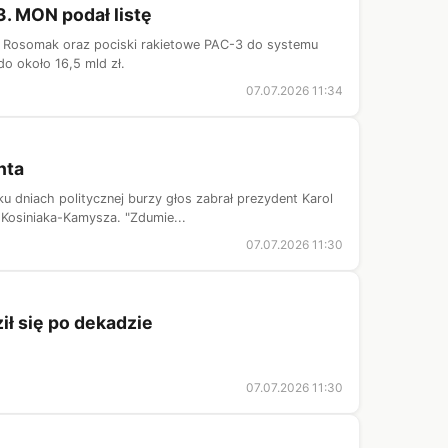
3. MON podał listę
ty Rosomak oraz pociski rakietowe PAC-3 do systemu
do około 16,5 mld zł.
07.07.2026 11:34
nta
 dniach politycznej burzy głos zabrał prezydent Karol
Kosiniaka-Kamysza. "Zdumie...
07.07.2026 11:30
ił się po dekadzie
07.07.2026 11:30