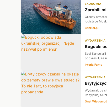
EKONOMIA
Zarobili mi
Greccy armator
logistyce Moskw
Bankier.pl
WYDARZENIA
Bogucki od
Szef Kancelari
podkreślił, że 
Interia Fakty
WYDARZENIA
Brytyjczyc
Wydawałoby się
Rosyjskiej Służ
Onet Wiadomoś