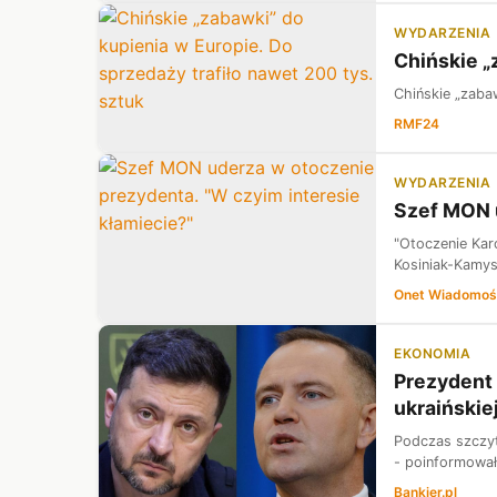
WYDARZENIA
Chińskie „
Chińskie „zaba
RMF24
WYDARZENIA
Szef MON u
"Otoczenie Kar
Kosiniak-Kamys
Onet Wiadomoś
EKONOMIA
Prezydent 
ukraińskie
Podczas szczyt
- poinformował
Bankier.pl