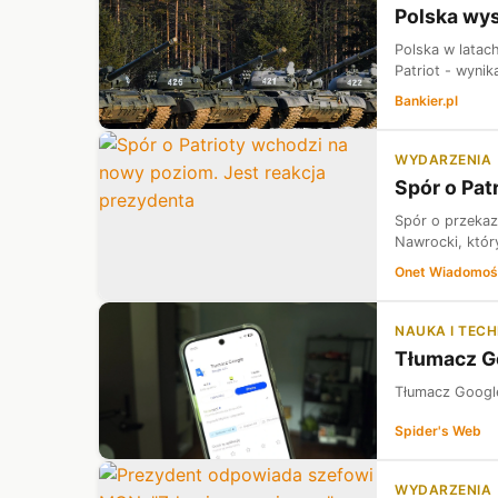
Polska wys
Polska w latac
Patriot - wynik
Bankier.pl
WYDARZENIA
Spór o Pat
Spór o przekaz
Nawrocki, któr
Onet Wiadomoś
NAUKA I TEC
Tłumacz Go
Tłumacz Google 
Spider's Web
WYDARZENIA