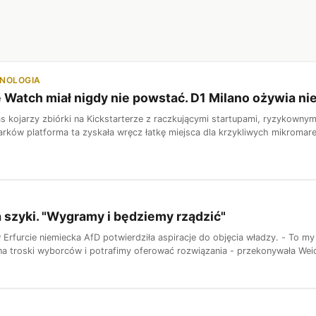
HNOLOGIA
 Watch miał nigdy nie powstać. D1 Milano ożywia n
s kojarzy zbiórki na Kickstarterze z raczkującymi startupami, ryzykowny
rków platforma ta zyskała wręcz łatkę miejsca dla krzykliwych mikromarek
 szyki. "Wygramy i będziemy rządzić"
Erfurcie niemiecka AfD potwierdziła aspiracje do objęcia władzy. - To my
 troski wyborców i potrafimy oferować rozwiązania - przekonywała Weid