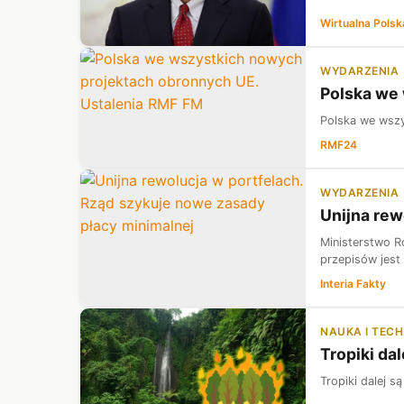
Wirtualna Polsk
WYDARZENIA
Polska we
Polska we wsz
RMF24
WYDARZENIA
Unijna rew
Ministerstwo R
przepisów jest
Interia Fakty
NAUKA I TEC
Tropiki da
Tropiki dalej s