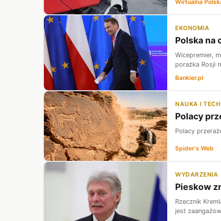
Wirtualna Polsk
EKONOMIA
Polska na 
Wicepremier, m
porażka Rosji 
Bankier.pl
NAUKA I TEC
Polacy prze
Polacy przeraże
Spider's Web
WYDARZENIA
Pieskow zm
Rzecznik Kreml
jest zaangażow