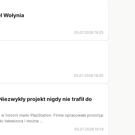
ół Wołynia
05.07.2026 16:25
05.07.2026 16:20
iezwykły projekt nigdy nie trafił do
w historii marki PlayStation. Firma opracowała prototyp
o telewizora i można ...
05.07.2026 16:19