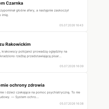
sem Czarnka
zypominał głośne afery, a następnie zaskoczył
 imię.
05.07.2026 16:43
rzu Rakowickim
 krakowscy policjanci prowadzą oględziny na
radziono rzeźbę przedstawiającą pisar...
05.07.2026 16:39
temie ochrony zdrowia
znie i dzieci czekające na pomoc psychiatryczną. To nie
budowy. — System ochro...
05.07.2026 16:38