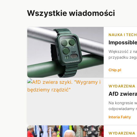
Wszystkie wiadomości
NAUKA I TEC
Impossible
Większość z na
przypadku zega
Chip.pl
WYDARZENIA
AfD zwiera
Na kongresie w 
odpowiadamy na
Interia Fakty
WYDARZENIA