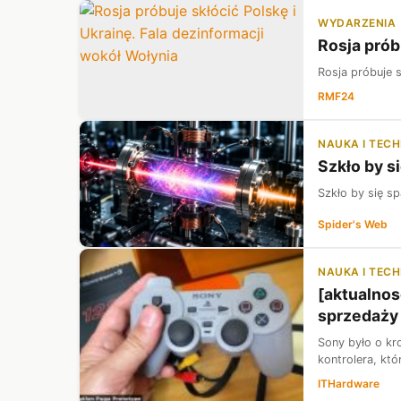
WYDARZENIA
Rosja prób
Rosja próbuje s
RMF24
NAUKA I TEC
Szkło by s
Szkło by się s
Spider's Web
NAUKA I TEC
[aktualnos
sprzedaży
Sony było o kr
kontrolera, któ
ITHardware