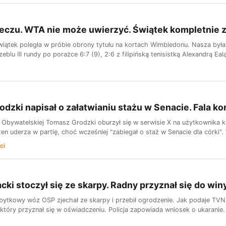
eczu. WTA nie może uwierzyć. Świątek kompletnie 
Świątek poległa w próbie obrony tytułu na kortach Wimbledonu. Nasza była
zeblu III rundy po porażce 6:7 (9), 2:6 z filipińską tenisistką Alexandrą Eal
dzki napisał o załatwianiu stażu w Senacie. Fala ko
ji Obywatelskiej Tomasz Grodzki oburzył się w serwisie X na użytkownika k
en uderza w partię, choć wcześniej "zabiegał o staż w Senacie dla córki". 
ci
cki stoczył się ze skarpy. Radny przyznał się do win
bytkowy wóz OSP zjechał ze skarpy i przebił ogrodzenie. Jak podaje TVN24
który przyznał się w oświadczeniu. Policja zapowiada wniosek o ukaranie.