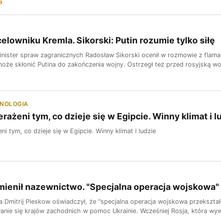
a
celowniku Kremla. Sikorski: Putin rozumie tylko siłę
inister spraw zagranicznych Radosław Sikorski ocenił w rozmowie z flaman
może skłonić Putina do zakończenia wojny. Ostrzegł też przed rosyjską wo
HNOLOGIA
rażeni tym, co dzieje się w Egipcie. Winny klimat i l
ni tym, co dzieje się w Egipcie. Winny klimat i ludzie
ienił nazewnictwo. "Specjalna operacja wojskowa" 
a Dmitrij Pieskow oświadczył, że "specjalna operacja wojskowa przekszt
anie się krajów zachodnich w pomoc Ukrainie. Wcześniej Rosja, która wywoł