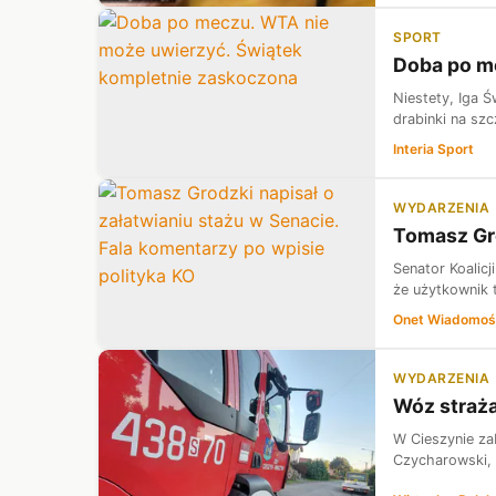
SPORT
Doba po m
Niestety, Iga 
drabinki na szc
Interia Sport
WYDARZENIA
Tomasz Gro
Senator Koalic
że użytkownik t
Onet Wiadomoś
WYDARZENIA
Wóz straża
W Cieszynie za
Czycharowski, 