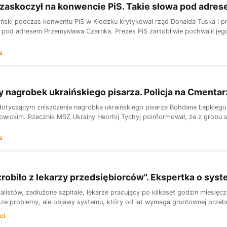
zaskoczył na konwencie PiS. Takie słowa pod adre
ński podczas konwentu PiS w Kłodzku krytykował rząd Donalda Tuska i pr
od adresem Przemysława Czarnka. Prezes PiS żartobliwie pochwalił jego
a
 nagrobek ukraińskiego pisarza. Policja na Cmenta
dotyczącym zniszczenia nagrobka ukraińskiego pisarza Bohdana Łepkiego,
wickim. Rzecznik MSZ Ukrainy Heorhij Tychyj poinformował, że z grobu sk
a
robiło z lekarzy przedsiębiorców". Ekspertka o sys
jalistów, zadłużone szpitale, lekarze pracujący po kilkaset godzin miesięc
cze problemy, ale objawy systemu, który od lat wymaga gruntownej prze
ci