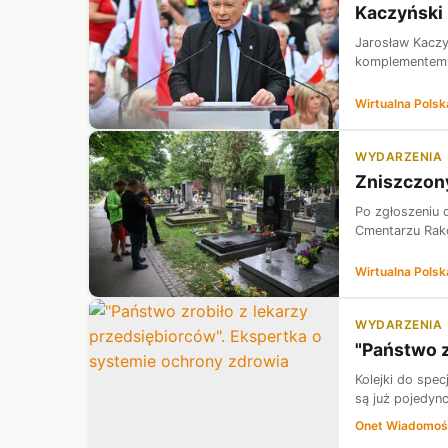
Kaczyński 
Jarosław Kaczy
komplementem p
Wirtualna Polsk
WYDARZENIA
Zniszczony
Po zgłoszeniu 
Cmentarzu Rako
Wirtualna Polsk
WYDARZENIA
"Państwo z
Kolejki do spec
są już pojedyn
Onet Wiadomoś