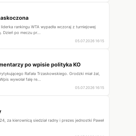
zaskoczona
 liderka rankingu WTA wypadła wczoraj z turniejowej
ą. Dzień po meczu pr...
05.07.2026 16:15
mentarzy po wpisie polityka KO
rytykującego Rafała Trzaskowskiego. Grodzki miał żal,
Wpis wywołał falę re...
05.07.2026 16:15
y
, za kierownicą siedział radny i prezes jednostki Paweł