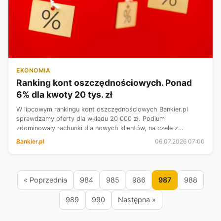
EKONOMIA
Ranking kont oszczędnościowych. Ponad
6% dla kwoty 20 tys. zł
W lipcowym rankingu kont oszczędnościowych Bankier.pl
sprawdzamy oferty dla wkładu 20 000 zł. Podium
zdominowały rachunki dla nowych klientów, na czele z
propozycją na 6,10 proc. w skali roku. Jeden z banków w
Bankier.pl
06.07.2026 07:00
czołówce całkowicie zrezygnował z limitó...
« Poprzednia
984
985
986
987
988
989
990
Następna »