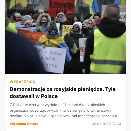
WYDARZENIA
Demonstracje za rosyjskie pieniądze. Tyle
dostawali w Polsce
Z Polski w czerwcu wydalono 11 członków ukraińskich
organizacji pozarządowych - to dziewięcioro Ukraińców i
dwójka Białorusinów. Organizowali oni manifestacje przeciwko
korupcji w Ukrainie. Agencja Bezpieczeństwa Wewnętrznego
Wirtualna Polska
06.07.2026 07:04
uważa, że pracowali dla ...