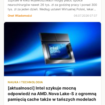
Szpitale w kilku województwach mogły płacić spółce
neurochirurgów nawet 26 tys. zł za godzinę pracy i ponad 300
tys. zł za jeden dzień. Według ustaleń Wirtualnej Polski, lekarze
wykonywali krótkie zabiegi, ale rozliczali je jako znacznie
Onet Wiadomości
06.07.2026 07:37
droższe proc...
NAUKA I TECHNOLOGIA
[aktualnosci] Intel szykuje mocną
odpowiedź na AMD. Nova Lake-S z ogromną
pamięcią cache także w tańszych modelach