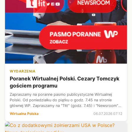
WYDARZENIA
Poranek Wirtualnej Polski. Cezary Tomczyk
gościem programu
Zapraszamy na poranne pasmo publicystyczne Wirtualnej
Polski. Od poniedziałku do piątku o godz. 7.45 na stronie
głównej WP. Zapraszamy na "Tłit" (godz. 7.45) i "Newsroom"
(godz. 8.15).
Wirtualna Polska
06.07.2026 07:12