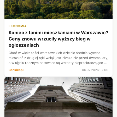
EKONOMIA
Koniec z tanimi mieszkaniami w Warszawie?
Ceny znowu wrzuciły wyższy bieg w
ogłoszeniach
Choć w większości warszawskich dzielnic średnia wycena
mieszkań z drugiej ręki wciąż jest niższa niż przed dwoma laty,
a w ujęciu rocznym notowane są wzrosty nieprzekraczające 5
proc., to dane z ostatnich miesięcy dowodzą, że wzrost
Bankier.pl
06.07.2026 07:00
oczekiwań sprzeda...