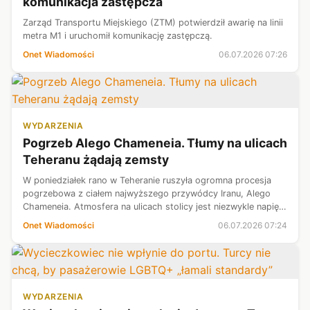
komunikacja zastępcza
Zarząd Transportu Miejskiego (ZTM) potwierdził awarię na linii
metra M1 i uruchomił komunikację zastępczą.
Onet Wiadomości
06.07.2026 07:26
WYDARZENIA
Pogrzeb Alego Chameneia. Tłumy na ulicach
Teheranu żądają zemsty
W poniedziałek rano w Teheranie ruszyła ogromna procesja
pogrzebowa z ciałem najwyższego przywódcy Iranu, Alego
Chameneia. Atmosfera na ulicach stolicy jest niezwykle napięta
— żałobnicy otwarcie domagają się odwetu na przywódcach
Onet Wiadomości
06.07.2026 07:24
USA i Izraela.
WYDARZENIA