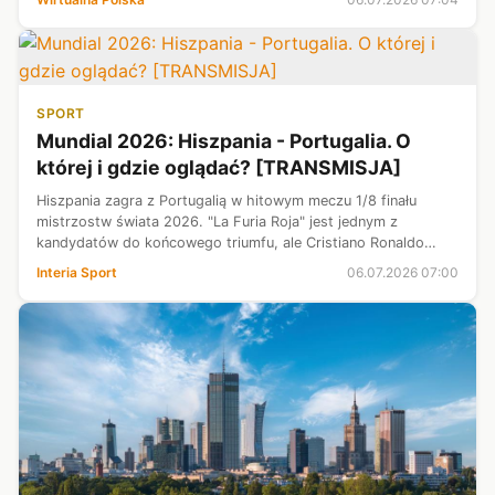
forów internetowyc...
SPORT
Mundial 2026: Hiszpania - Portugalia. O
której i gdzie oglądać? [TRANSMISJA]
Hiszpania zagra z Portugalią w hitowym meczu 1/8 finału
mistrzostw świata 2026. "La Furia Roja" jest jednym z
kandydatów do końcowego triumfu, ale Cristiano Ronaldo
wraz z kolegami spróbują pokrzyżować jej szyki. Spotkanie
Interia Sport
06.07.2026 07:00
zostanie rozegrane dzisiaj ...