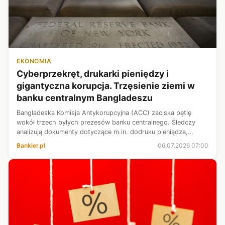
EKONOMIA
Cyberprzekręt, drukarki pieniędzy i
gigantyczna korupcja. Trzęsienie ziemi w
banku centralnym Bangladeszu
Bangladeska Komisja Antykorupcyjna (ACC) zaciska pętlę
wokół trzech byłych prezesów banku centralnego. Śledczy
analizują dokumenty dotyczące m.in. dodruku pieniądza,
manipulowania limitami zaangażowania oraz słynnego
Bankier.pl
06.07.2026 07:00
cybernapadu na rezerwy walutowe z...