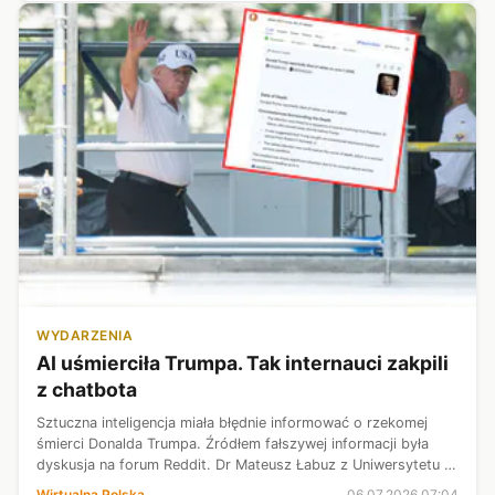
WYDARZENIA
AI uśmierciła Trumpa. Tak internauci zakpili
z chatbota
Sztuczna inteligencja miała błędnie informować o rzekomej
śmierci Donalda Trumpa. Źródłem fałszywej informacji była
dyskusja na forum Reddit. Dr Mateusz Łabuz z Uniwersytetu w
Hamburgu ocenił, że modele językowe cytują wypowiedzi z
Wirtualna Polska
06.07.2026 07:04