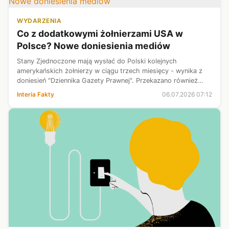
WYDARZENIA
Co z dodatkowymi żołnierzami USA w
Polsce? Nowe doniesienia mediów
Stany Zjednoczone mają wysłać do Polski kolejnych
amerykańskich żołnierzy w ciągu trzech miesięcy - wynika z
doniesień "Dziennika Gazety Prawnej". Przekazano również
nieoficjalne ustalenia dotyczące projektu utworzenia w kraju
Interia Fakty
06.07.2026 07:12
stałej bazy USA.