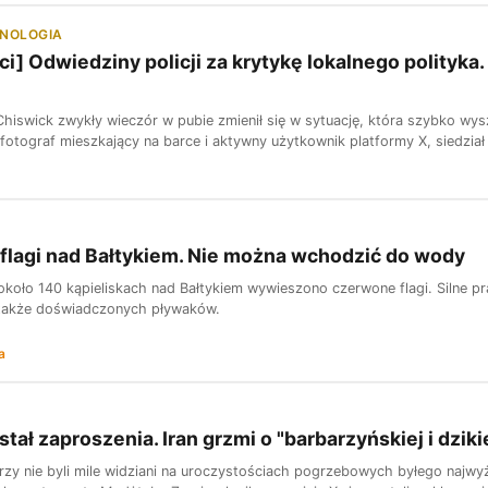
HNOLOGIA
i] Odwiedziny policji za krytykę lokalnego polityka. 
hiswick zwykły wieczór w pubie zmienił się w sytuację, która szybko wysz
, fotograf mieszkający na barce i aktywny użytkownik platformy X, siedział
lagi nad Bałtykiem. Nie można wchodzić do wody
około 140 kąpieliskach nad Bałtykiem wywieszono czerwone flagi. Silne pr
 także doświadczonych pływaków.
a
stał zaproszenia. Iran grzmi o "barbarzyńskiej i dziki
erzy nie byli mile widziani na uroczystościach pogrzebowych byłego naj