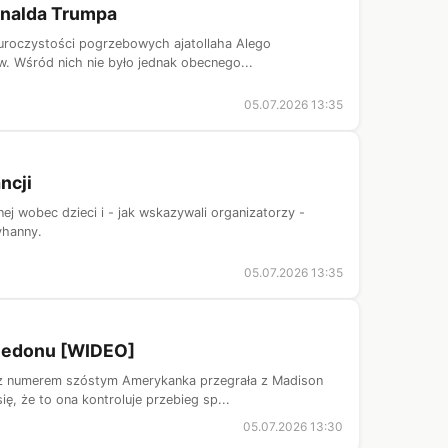
onalda Trumpa
 uroczystości pogrzebowych ajatollaha Alego
. Wśród nich nie było jednak obecnego...
05.07.2026 13:35
ncji
ej wobec dzieci i - jak wskazywali organizatorzy -
yhanny.
05.07.2026 13:35
ledonu [WIDEO]
 z numerem szóstym Amerykanka przegrała z Madison
, że to ona kontroluje przebieg sp...
05.07.2026 13:30