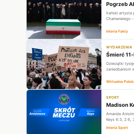
Pogrzeb A
Irański artyst
Chameneiego - 
Interia Fakty
WYDARZENIA
Śmierć 11-
Dziesiątki tysi
zaniedbaniom wy
Wirtualna Polsk
SPORT
Madison K
Amanda Anisim
Keys 6:3, 2:6,
Interia Sport