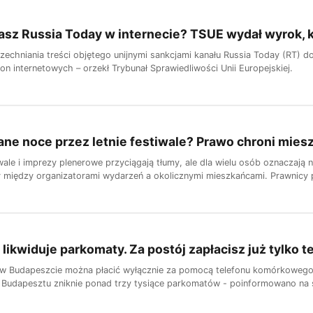
sz Russia Today w internecie? TSUE wydał wyrok, 
echniania treści objętego unijnymi sankcjami kanału Russia Today (RT) do
n internetowych – orzekł Trybunał Sprawiedliwości Unii Europejskiej.
ne noce przez letnie festiwale? Prawo chroni miesz
wale i imprezy plenerowe przyciągają tłumy, ale dla wielu osób oznaczają 
 między organizatorami wydarzeń a okolicznymi mieszkańcami. Prawnicy po
likwiduje parkomaty. Za postój zapłacisz już tylko 
w Budapeszcie można płacić wyłącznie za pomocą telefonu komórkowego:
c Budapesztu zniknie ponad trzy tysiące parkomatów - poinformowano na s