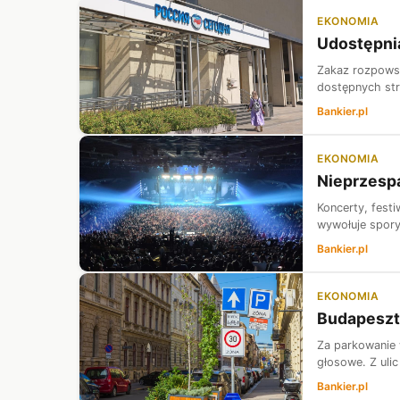
EKONOMIA
Udostępnia
Zakaz rozpowsz
dostępnych stro
Bankier.pl
EKONOMIA
Nieprzespa
Koncerty, festi
wywołuje spory
Bankier.pl
EKONOMIA
Budapeszt 
Za parkowanie 
głosowe. Z uli
Bankier.pl