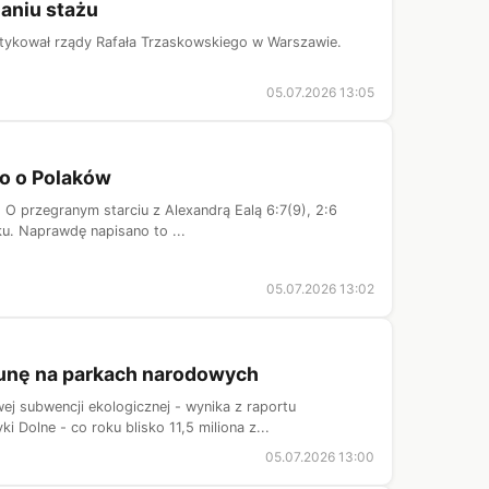
aniu stażu
ytykował rządy Rafała Trzaskowskiego w Warszawie.
05.07.2026 13:05
ło o Polaków
 O przegranym starciu z Alexandrą Ealą 6:7(9), 2:6
ku. Naprawdę napisano to ...
05.07.2026 13:02
rtunę na parkach narodowych
j subwencji ekologicznej - wynika z raportu
Dolne - co roku blisko 11,5 miliona z...
05.07.2026 13:00