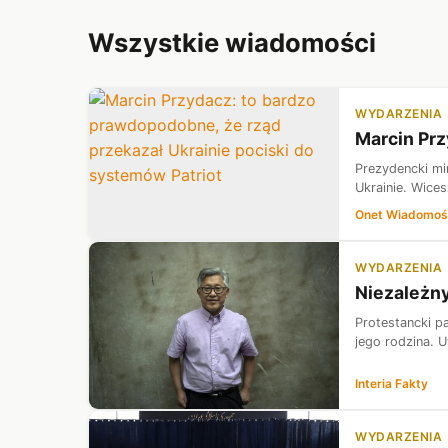
Wszystkie wiadomości
WYDARZENIA
Marcin Prz
Prezydencki mi
Ukrainie. Wices
Onet Wiadomoś
WYDARZENIA
Niezależny
Protestancki pa
jego rodzina. 
Interia Fakty
WYDARZENIA