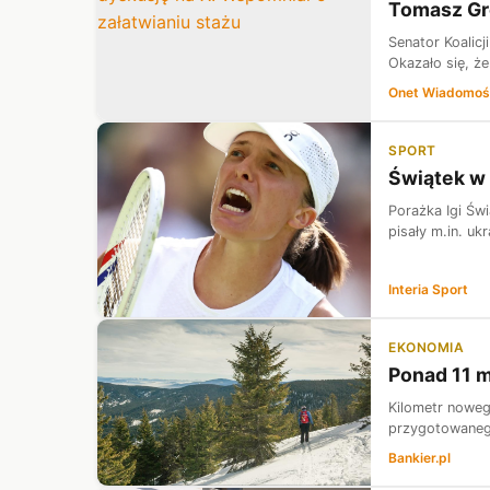
Tomasz Gro
Senator Koalic
Okazało się, że
Onet Wiadomoś
SPORT
Świątek w 
Porażka Igi Św
pisały m.in. uk
Interia Sport
EKONOMIA
Ponad 11 m
Kilometr noweg
przygotowanego
Bankier.pl