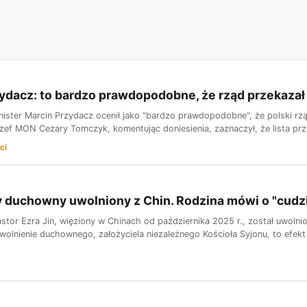
ydacz: to bardzo prawdopodobne, że rząd przekazał 
nister Marcin Przydacz ocenił jako "bardzo prawdopodobne", że polski r
zef MON Cezary Tomczyk, komentując doniesienia, zaznaczył, że lista prze
ci
 duchowny uwolniony z Chin. Rodzina mówi o "cudz
stor Ezra Jin, więziony w Chinach od października 2025 r., został uwolnio
Uwolnienie duchownego, założyciela niezależnego Kościoła Syjonu, to efek