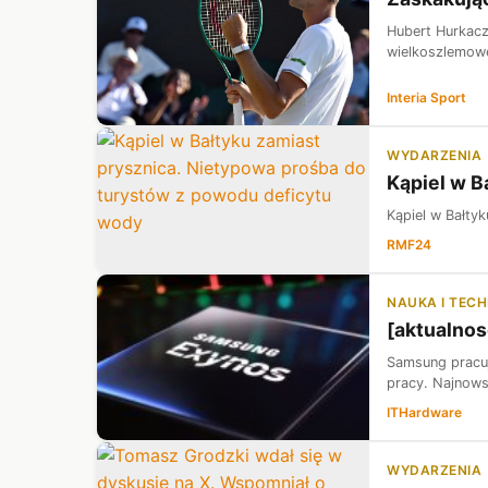
Hubert Hurkacz
wielkoszlemoweg
Interia Sport
WYDARZENIA
Kąpiel w B
Kąpiel w Bałty
RMF24
NAUKA I TEC
[aktualno
Samsung pracuj
pracy. Najnows
ITHardware
WYDARZENIA