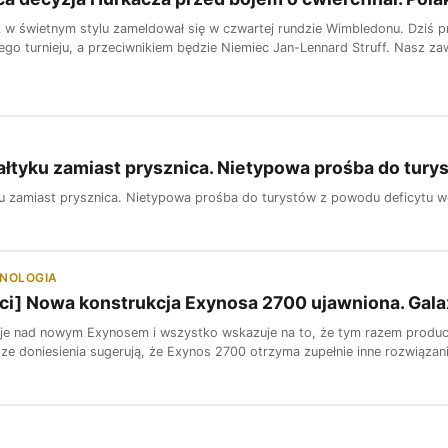
 w świetnym stylu zameldował się w czwartej rundzie Wimbledonu. Dziś pr
o turnieju, a przeciwnikiem będzie Niemiec Jan-Lennard Struff. Nasz zawo
ałtyku zamiast prysznica. Nietypowa prośba do tur
ku zamiast prysznica. Nietypowa prośba do turystów z powodu deficytu 
HNOLOGIA
sci] Nowa konstrukcja Exynosa 2700 ujawniona. Ga
e nad nowym Exynosem i wszystko wskazuje na to, że tym razem produce
ze doniesienia sugerują, że Exynos 2700 otrzyma zupełnie inne rozwiązani