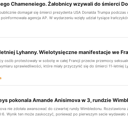
lego Chameneiego. Żałobnicy wzywali do śmierci D
a publicznie domagał się śmierci prezydenta USA Donalda Trumpa podczas
poinformowała agencja AP. W wydarzeniu wzięły udział tysiące Irańczyków
letniej Lyhanny. Wielotysięczne manifestacje we Fra
ęcy osób protestowały w sobotę w całej Francji przeciw przemocy seksualn
miaru sprawiedliwości, które miały przyczynić się do śmierci 11-letniej L
a
eys pokonala Amande Anisimova w 3, rundzie Wimb
ova nie zdołała awansować do czwartej rundy Wimbledonu. Rozstawiona
 3:6. Wynik ten może zaskoczyć, ponieważ po pierwszym secie wydawało się