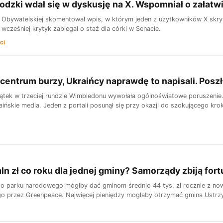
dzki wdał się w dyskusję na X. Wspomniał o załatwi
ji Obywatelskiej skomentował wpis, w którym jeden z użytkowników X skr
 wcześniej krytyk zabiegał o staż dla córki w Senacie.
ci
centrum burzy, Ukraińcy naprawdę to napisali. Posz
iątek w trzeciej rundzie Wimbledonu wywołała ogólnoświatowe poruszenie.
raińskie media. Jeden z portali posunął się przy okazji do szokującego kro
ln zł co roku dla jednej gminy? Samorządy zbiją fo
o parku narodowego mógłby dać gminom średnio 44 tys. zł rocznie z nowe
 przez Greenpeace. Najwięcej pieniędzy mogłaby otrzymać gmina Ustrzyki 