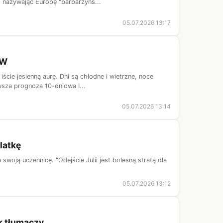
, nazywając Europę "barbarzyńs...
05.07.2026 13:17
GW
ście jesienną aurę. Dni są chłodne i wietrzne, noce
wsza prognoza 10-dniowa I...
05.07.2026 13:14
latkę
oją uczennicę. "Odejście Julii jest bolesną stratą dla
05.07.2026 13:12
k tłumaczy