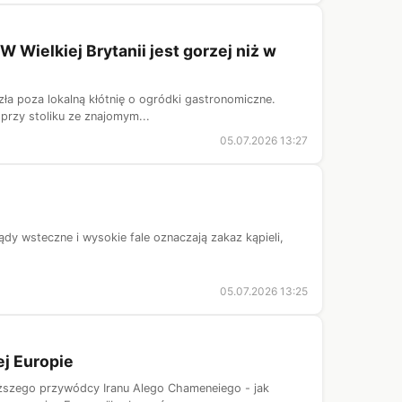
W Wielkiej Brytanii jest gorzej niż w
ła poza lokalną kłótnię o ogródki gastronomiczne.
 przy stoliku ze znajomym...
05.07.2026 13:27
ądy wsteczne i wysokie fale oznaczają zakaz kąpieli,
05.07.2026 13:25
ej Europie
wyższego przywódcy Iranu Alego Chameneiego - jak