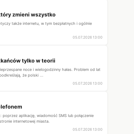
który zmieni wszystko
tyczy także internetu, w tym bezpłatnych i ogólnie
05.07.2026 13:00
kańców tylko w teorii
nieprzespane noce i wielogodzinny hałas. Problem od lat
dkreślają, że polski ...
05.07.2026 13:00
telefonem
 poprzez aplikację, wiadomość SMS lub połączenie
tronie internetowej miasta.
05.07.2026 13:00