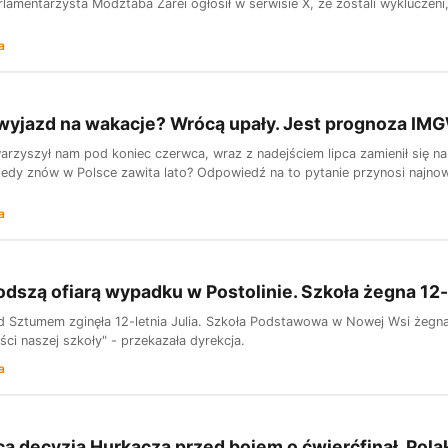
lamentarzysta Modżtaba Zarei ogłosił w serwisie X, że zostali wykluczeni
a
wyjazd na wakacje? Wrócą upały. Jest prognoza IM
arzyszył nam pod koniec czerwca, wraz z nadejściem lipca zamienił się na i
iedy znów w Polsce zawita lato? Odpowiedź na to pytanie przynosi najno
a
odszą ofiarą wypadku w Postolinie. Szkoła żegna 12-
Sztumem zginęła 12-letnia Julia. Szkoła Podstawowa w Nowej Wsi żegna sw
ści naszej szkoły" - przekazała dyrekcja.
a
a decyzja Hurkacza przed bojem o ćwierćfinał. Pola