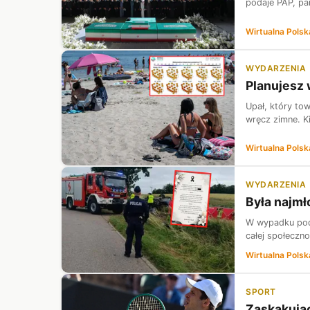
podaje PAP, par
Wirtualna Polsk
WYDARZENIA
Planujesz 
Upał, który tow
wręcz zimne. K
Wirtualna Polsk
WYDARZENIA
Była najmł
W wypadku pod 
całej społeczno
Wirtualna Polsk
SPORT
Zaskakując