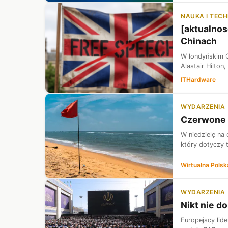
NAUKA I TEC
[aktualnosc
Chinach
W londyńskim C
Alastair Hilton
ITHardware
WYDARZENIA
Czerwone f
W niedzielę na 
który dotyczy
Wirtualna Polsk
WYDARZENIA
Nikt nie do
Europejscy lid