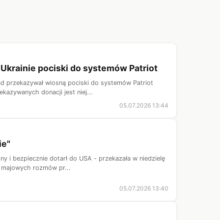
Ukrainie pociski do systemów Patriot
ząd przekazywał wiosną pociski do systemów Patriot
kazywanych donacji jest niej...
05.07.2026 13:44
ie"
ny i bezpiecznie dotarł do USA - przekazała w niedzielę
t majowych rozmów pr...
05.07.2026 13:40