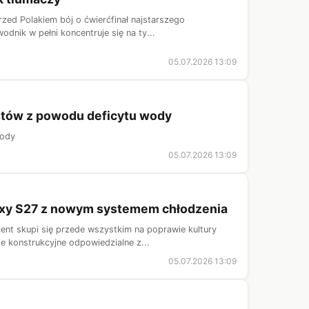
zed Polakiem bój o ćwierćfinał najstarszego
dnik w pełni koncentruje się na ty...
05.07.2026 13:09
ystów z powodu deficytu wody
wody
05.07.2026 13:09
laxy S27 z nowym systemem chłodzenia
nt skupi się przede wszystkim na poprawie kultury
e konstrukcyjne odpowiedzialne z...
05.07.2026 13:09