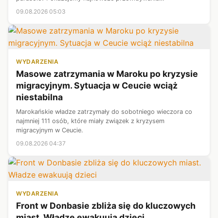
meteorologów. Województwo podlaskie - prognoza pogody.
09.08.2026 05:03
WYDARZENIA
Masowe zatrzymania w Maroku po kryzysie
migracyjnym. Sytuacja w Ceucie wciąż
niestabilna
Marokańskie władze zatrzymały do sobotniego wieczora co
najmniej 111 osób, które miały związek z kryzysem
migracyjnym w Ceucie.
09.08.2026 04:37
WYDARZENIA
Front w Donbasie zbliża się do kluczowych
miast. Władze ewakuują dzieci