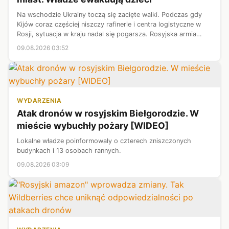
Na wschodzie Ukrainy toczą się zacięte walki. Podczas gdy
Kijów coraz częściej niszczy rafinerie i centra logistyczne w
Rosji, sytuacja w kraju nadal się pogarsza. Rosyjska armia
wywiera ogromną presję na ostatnie duże ukraińskie pozycje
09.08.2026 03:52
obronne w Do...
WYDARZENIA
Atak dronów w rosyjskim Biełgorodzie. W
mieście wybuchły pożary [WIDEO]
Lokalne władze poinformowały o czterech zniszczonych
budynkach i 13 osobach rannych.
09.08.2026 03:09