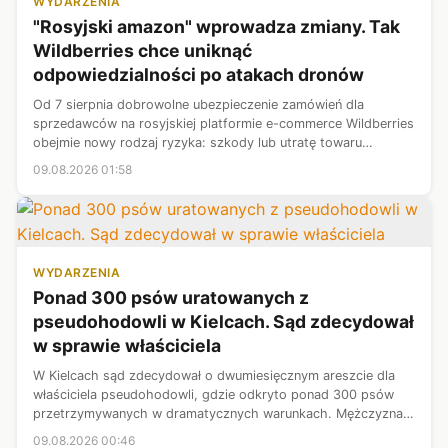
WYDARZENIA
"Rosyjski amazon" wprowadza zmiany. Tak
Wildberries chce uniknąć
odpowiedzialności po atakach dronów
Od 7 sierpnia dobrowolne ubezpieczenie zamówień dla
sprzedawców na rosyjskiej platformie e-commerce Wildberries
obejmie nowy rodzaj ryzyka: szkody lub utratę towaru
spowodowane atakami terrorystycznymi, sabotażem oraz
09.08.2026 01:58
uderzeniami dronów.
WYDARZENIA
Ponad 300 psów uratowanych z
pseudohodowli w Kielcach. Sąd zdecydował
w sprawie właściciela
W Kielcach sąd zdecydował o dwumiesięcznym areszcie dla
właściciela pseudohodowli, gdzie odkryto ponad 300 psów
przetrzymywanych w dramatycznych warunkach. Mężczyzna
usłyszał zarzuty znęcania się nad zwierzętami ze szczególnym
09.08.2026 00:46