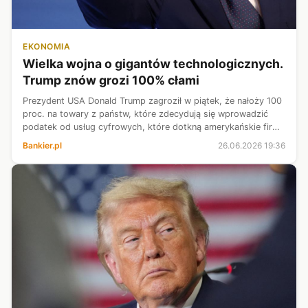
EKONOMIA
Wielka wojna o gigantów technologicznych.
Trump znów grozi 100% cłami
Prezydent USA Donald Trump zagroził w piątek, że nałoży 100
proc. na towary z państw, które zdecydują się wprowadzić
podatek od usług cyfrowych, które dotkną amerykańskie firmy
technologiczne. Zaznaczył, że zrobi to niezależnie od
Bankier.pl
26.06.2026 19:36
zawartych wcześniej...