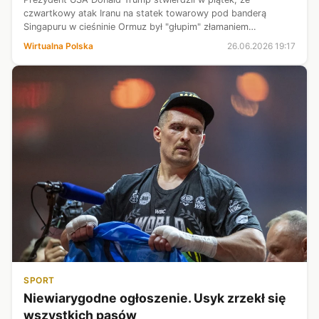
czwartkowy atak Iranu na statek towarowy pod banderą
Singapuru w cieśninie Ormuz był "głupim" złamaniem
zawieszenia broni. Dodał, że siły USA przechwyciły trzy z co
Wirtualna Polska
26.06.2026 19:17
najmniej czterech irańskich dronów...
SPORT
Niewiarygodne ogłoszenie. Usyk zrzekł się
wszystkich pasów