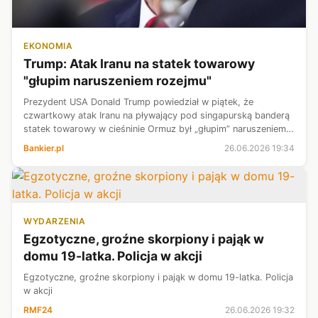
EKONOMIA
Trump: Atak Iranu na statek towarowy
"głupim naruszeniem rozejmu"
Prezydent USA Donald Trump powiedział w piątek, że
czwartkowy atak Iranu na pływający pod singapurską banderą
statek towarowy w cieśninie Ormuz był „głupim” naruszeniem
porozumienia o zawieszeniu broni. Zaznaczył jednak, że USA
Bankier.pl
26.06.2026 19:34
przechwyciły trzy z co...
WYDARZENIA
Egzotyczne, groźne skorpiony i pająk w
domu 19-latka. Policja w akcji
Egzotyczne, groźne skorpiony i pająk w domu 19-latka. Policja
w akcji
RMF24
26.06.2026 19:32