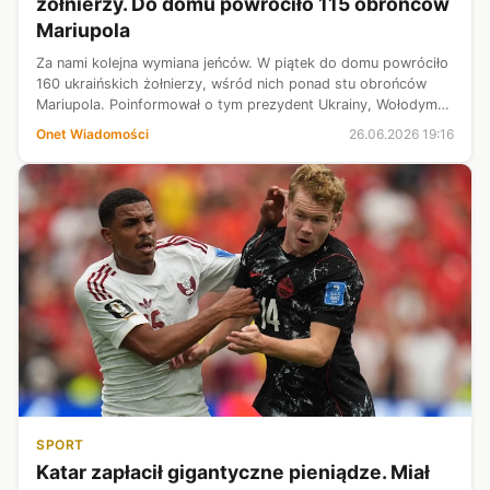
żołnierzy. Do domu powróciło 115 obrońców
Mariupola
Za nami kolejna wymiana jeńców. W piątek do domu powróciło
160 ukraińskich żołnierzy, wśród nich ponad stu obrońców
Mariupola. Poinformował o tym prezydent Ukrainy, Wołodymyr
Zełenski.
Onet Wiadomości
26.06.2026 19:16
SPORT
Katar zapłacił gigantyczne pieniądze. Miał