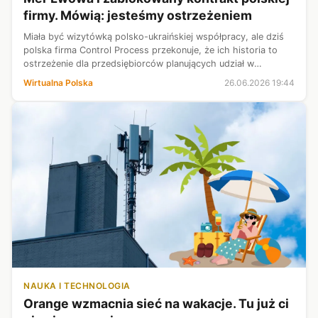
firmy. Mówią: jesteśmy ostrzeżeniem
Miała być wizytówką polsko-ukraińskiej współpracy, ale dziś
polska firma Control Process przekonuje, że ich historia to
ostrzeżenie dla przedsiębiorców planujących udział w
odbudowie Ukrainy. W rozmowie z WP wiceprezes spółki
Wirtualna Polska
26.06.2026 19:44
Tomasz Wiatr zarzuca wła...
NAUKA I TECHNOLOGIA
Orange wzmacnia sieć na wakacje. Tu już ci