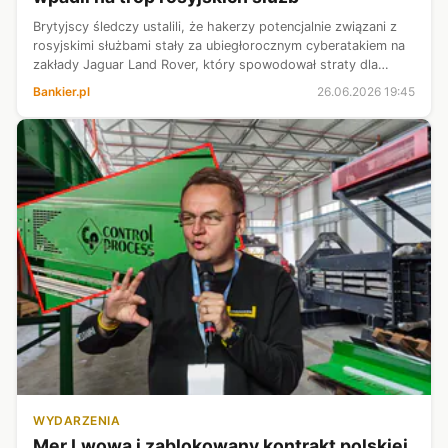
Brytyjscy śledczy ustalili, że hakerzy potencjalnie związani z
rosyjskimi służbami stały za ubiegłorocznym cyberatakiem na
zakłady Jaguar Land Rover, który spowodował straty dla
gospodarki rzędu 2,5 mld dol. - podał w piątek „New York
Bankier.pl
26.06.2026 19:45
Times”.
WYDARZENIA
Mer Lwowa i zablokowany kontrakt polskiej