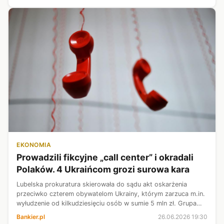
EKONOMIA
Prowadzili fikcyjne „call center” i okradali
Polaków. 4 Ukraińcom grozi surowa kara
Lubelska prokuratura skierowała do sądu akt oskarżenia
przeciwko czterem obywatelom Ukrainy, którym zarzuca m.in.
wyłudzenie od kilkudziesięciu osób w sumie 5 mln zł. Grupa
działała metodą na pracownika banku i była aktywna w latach
Bankier.pl
26.06.2026 19:30
2024-2025 m.in. w...