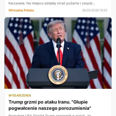
Karczewie. Na miejscu działały straż pożarna i zespół
ratownictwa medycznego, lądował też helikopter Lotniczego
Wirtualna Polska
26.06.2026 19:20
Pogotowia Ratunkowego.
WYDARZENIA
Trump grzmi po ataku Iranu. "Głupie
pogwałcenie naszego porozumienia"
Prezydent USA Donald Trump stwierdził w piątek, że