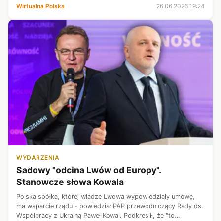
wskazuje na to, by trendy te miały się zmienić.
Wirtualna Polska
26.06.2026 19:24
WYDARZENIA
Sadowy "odcina Lwów od Europy".
Stanowcze słowa Kowala
Polska spółka, której władze Lwowa wypowiedziały umowę,
ma wsparcie rządu - powiedział PAP przewodniczący Rady ds.
Współpracy z Ukrainą Paweł Kowal. Podkreślił, że "to