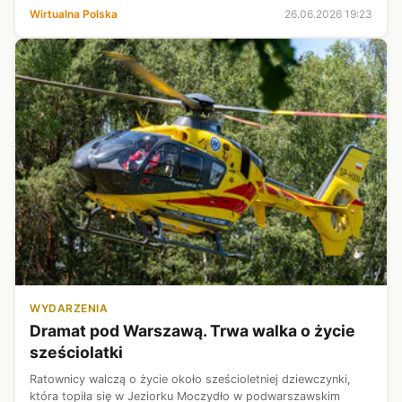
jednostkowy przypadek, ale będzie dokładnie analizowany".
Wirtualna Polska
26.06.2026 19:23
Według niego mer miasta ...
WYDARZENIA
Dramat pod Warszawą. Trwa walka o życie
sześciolatki
Ratownicy walczą o życie około sześcioletniej dziewczynki,
która topiła się w Jeziorku Moczydło w podwarszawskim