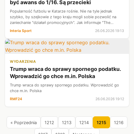
być awans do 1/16. Są przecieki
Popularność futbolu w Katarze rośnie. Nie na tyle jednak
szybko, by szejkowie z tego kraju mogli sobie pozwolić na
zaniechanie "działań promocyjnych". Jak informuje "The
Telegraph", opłacili 2000 tysiące kibiców, by ci wspierali
Interia Sport
26.06.2026 19:13
drużynę narodową podc...
WYDARZENIA
Trump wraca do sprawy spornego podatku.
Wprowadzić go chce m.in. Polska
Trump wraca do sprawy spornego podatku. Wprowadzić go
chce m.in. Polska
RMF24
26.06.2026 19:12
« Poprzednia
1212
1213
1214
1215
1216