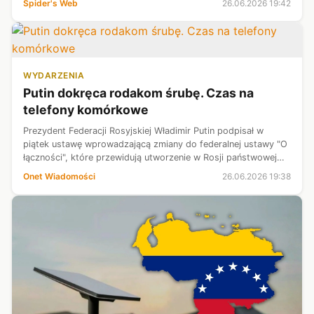
Spider's Web
26.06.2026 19:42
WYDARZENIA
Putin dokręca rodakom śrubę. Czas na
telefony komórkowe
Prezydent Federacji Rosyjskiej Władimir Putin podpisał w
piątek ustawę wprowadzającą zmiany do federalnej ustawy "O
łączności", które przewidują utworzenie w Rosji państwowej
bazy danych unikalnych numerów urządzeń mobilnych (IMEI),
Onet Wiadomości
26.06.2026 19:38
nadawanych im prz...