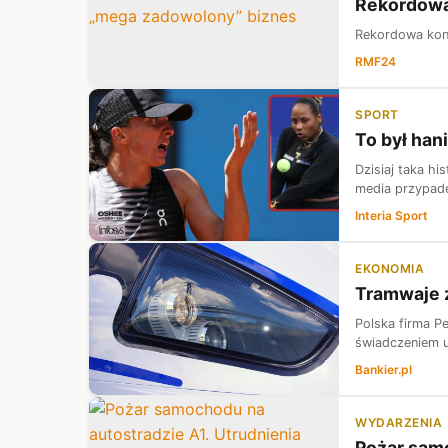
Rekordowa 
Rekordowa konf
RMF24
SPORT
To był han
Dzisiaj taka hi
media przypade
Interia Sport
EKONOMIA
Tramwaje z
Polska firma P
świadczeniem us
Bankier.pl
WYDARZENIA
Pożar samo