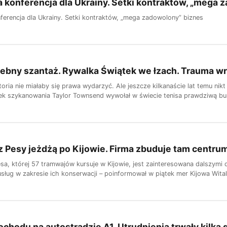
konferencja dla Ukrainy. Setki kontraktów, „mega 
erencja dla Ukrainy. Setki kontraktów, „mega zadowolony” biznes
iebny szantaż. Rywalka Świątek we łzach. Trauma wró
storia nie miałaby się prawa wydarzyć. Ale jeszcze kilkanaście lat temu ni
k szykanowania Taylor Townsend wywołał w świecie tenisa prawdziwą burzę
 Pesy jeżdżą po Kijowie. Firma zbuduje tam centr
esa, której 57 tramwajów kursuje w Kijowie, jest zainteresowana dalszym
ług w zakresie ich konserwacji – poinformował w piątek mer Kijowa Witali
chodu na autostradzie A1. Utrudnienia trwały kilka 