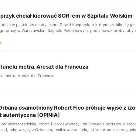
przyk chciał kierować SOR-em w Szpitalu Wolskim
podaje w piątek, że młody lekarz Dawid Kacprzyk, o którym zrobiło się gł
go pracy w Warszawskim Szpitalu Południowym, podejmował próby, aby ob
a
tunelu metra. Areszt dla Francuza
lu metra. Areszt dla Francuza
Orbana osamotniony Robert Fico próbuje wyjść z izola
t autentyczna [OPINIA]
upy Wyszehradzkiej Robert Fico oświadczył, że Słowacja potrzebuje stabil
ząd, ręka w rękę z Orbanem, realizował politykę, która utrudniała osiągnię