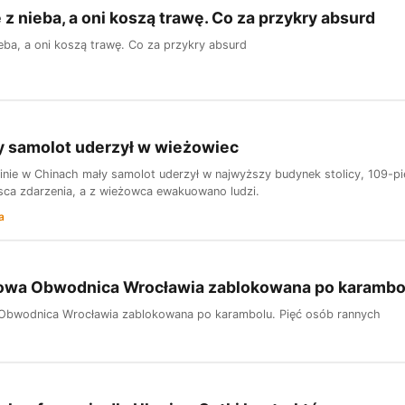
e z nieba, a oni koszą trawę. Co za przykry absurd
nieba, a oni koszą trawę. Co za przykry absurd
y samolot uderzył w wieżowiec
inie w Chinach mały samolot uderzył w najwyższy budynek stolicy, 109-pię
jsca zdarzenia, a z wieżowca ewakuowano ludzi.
a
owa Obwodnica Wrocławia zablokowana po karambol
Obwodnica Wrocławia zablokowana po karambolu. Pięć osób rannych