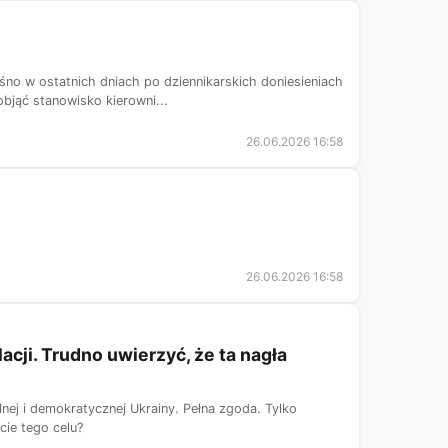
ośno w ostatnich dniach po dziennikarskich doniesieniach
jąć stanowisko kierowni...
26.06.2026 16:58
26.06.2026 16:58
cji. Trudno uwierzyć, że ta nagła
nej i demokratycznej Ukrainy. Pełna zgoda. Tylko
cie tego celu?