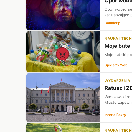
Opór wobec
Opór wobec sek
zastraszające 
Bankier.pl
NAUKA I TEC
Moje butel
Moje butelki po
Spider's Web
WYDARZENIA
Ratusz i Z
Warszawski rat
Miasto zapewni
Interia Fakty
NAUKA I TEC