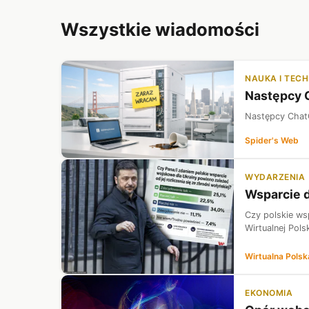
Wszystkie wiadomości
NAUKA I TEC
Następcy 
Następcy Chat
Spider's Web
WYDARZENIA
Wsparcie d
Czy polskie wsp
Wirtualnej Pol
Wirtualna Polsk
EKONOMIA