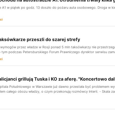
e A1 w piątek po godz. 13 doszło do pożaru auta osobowego. Droga w kie
ci
aksówkarze przeszli do szarej strefy
 wymogów przez władze w Rosji ponad 5 mln taksówkarzy nie przestrzega 
 tym podczas Petersburskiego Forum Prawniczego dyrektor serwisu zam
ci
licjanci grillują Tuska i KO za aferę. "Koncertowo dali
pitala Południowego w Warszawie już dawno przestała być problemem wyłąc
blem całego obozu władzy, o czym przekonują rozmówcy Interii. - Skala zag