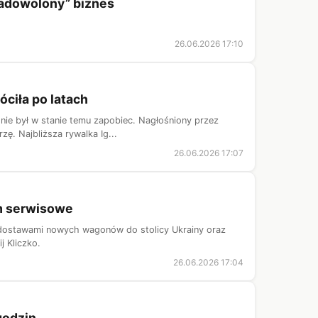
zadowolony” biznes
26.06.2026 17:10
ciła po latach
kt nie był w stanie temu zapobiec. Nagłośniony przez
. Najbliższa rywalka Ig...
26.06.2026 17:07
um serwisowe
i dostawami nowych wagonów do stolicy Ukrainy oraz
j Kliczko.
26.06.2026 17:04
godzin