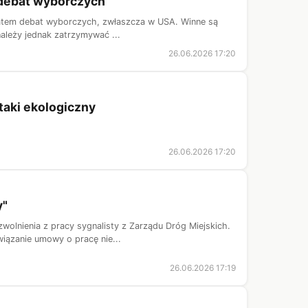
m debat wyborczych
tematem debat wyborczych, zwłaszcza w USA. Winne są
ależy jednak zatrzymywać ...
26.06.2026 17:20
taki ekologiczny
26.06.2026 17:20
y"
olnienia z pracy sygnalisty z Zarządu Dróg Miejskich.
iązanie umowy o pracę nie...
26.06.2026 17:19