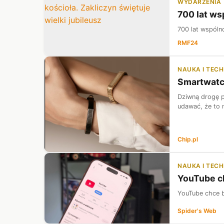
WYDARZENIA
700 lat wsp
700 lat wspólno
RMF24
NAUKA I TEC
Smartwatch
Dziwną drogę p
udawać, że to n
Chip.pl
NAUKA I TEC
YouTube ch
YouTube chce b
Spider's Web