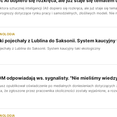
 AI dopiero się rozkręca, ale już staje się temate
tora sztucznej inteligencji (AI) dopiero się rozkręca, ale już staje się 
prognozy dotyczące rynku pracy i samodzielnych, złośliwych modeli. Nie n
HNOLOGIA
ki pojechały z Lublina do Saksonii. System kaucyjny 
jechały z Lublina do Saksonii. System kaucyjny taki ekologiczny
DM odpowiadają ws. sygnalisty. "Nie mieliśmy wiedz
usz opublikował oświadczenie po medialnych doniesieniach dotyczących zw
a, że zgłoszone przez pracownika okoliczności zostały wyjaśnione, a rozw
HNOLOGIA