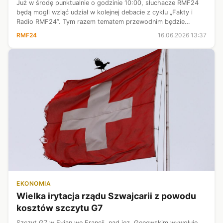
Już w środę punktualnie o godzinie 10:00, słuchacze RMF24
będą mogli wziąć udział w kolejnej debacie z cyklu „Fakty i
Radio RMF24”. Tym razem tematem przewodnim będzie
kwestia, która od kilku tygodni elektryzuje zarówno
RMF24
16.06.2026 13:37
kierowców, jak i ekspertów ryn...
EKONOMIA
Wielka irytacja rządu Szwajcarii z powodu
kosztów szczytu G7
Szczyt G7 w Evian we Francji, nad jez. Genewskim wywołuje