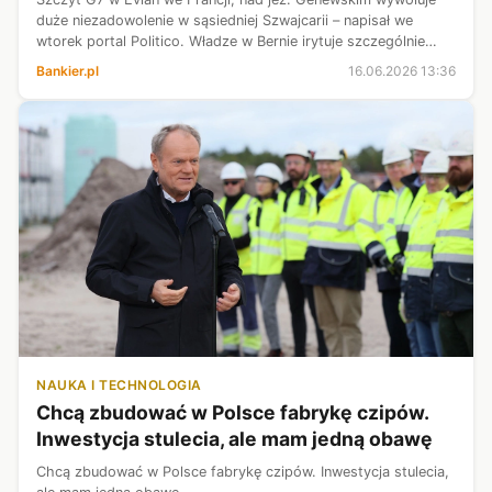
duże niezadowolenie w sąsiedniej Szwajcarii – napisał we
wtorek portal Politico. Władze w Bernie irytuje szczególnie
konieczność ponoszenia kosztów związanych z ochroną
Bankier.pl
16.06.2026 13:36
granicy oraz „nadzorowa...
NAUKA I TECHNOLOGIA
Chcą zbudować w Polsce fabrykę czipów.
Inwestycja stulecia, ale mam jedną obawę
Chcą zbudować w Polsce fabrykę czipów. Inwestycja stulecia,