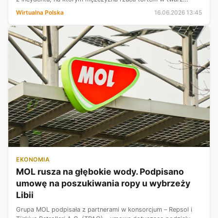
polityka. - Pogrążasz to miasto - krzyczał.
Wirtualna Polska
16.06.2026 13:45
EKONOMIA
MOL rusza na głębokie wody. Podpisano
umowę na poszukiwania ropy u wybrzeży
Libii
Grupa MOL podpisała z partnerami w konsorcjum – Repsol i