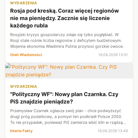
WYDARZENIA
Rosja pod kreską. Coraz więcej regionów
nie ma pieniędzy. Zacznie się liczenie
każdego rubla
Rosyjski kryzys gospodarczy zdaje się tylko pogłębiać. W
Rosji stale rośnie liczba regionów z deficytem budżetowym.
Wojenna ekonomia Władimira Putina przynosi gorzkie owoce.
Onet Wiadomości
16.06.2026 13:51
WYDARZENIA
"Polityczny WF": Nowy plan Czarnka. Czy
PiS znajdzie pieniądze?
Przemysław Czarnek ogłasza swój plan - chce podwyższyć
drugi próg podatkowy, a pomysł ten podkradł Polsce 2050.
To nie przypadek, ponieważ PiS zamierza wbić klin w rządzącą
koalicję, wyciągając na wierzch panujące w niej niesnaski. Czy
Interia Fakty
16.06.2026 13:49
jednak opozycy...