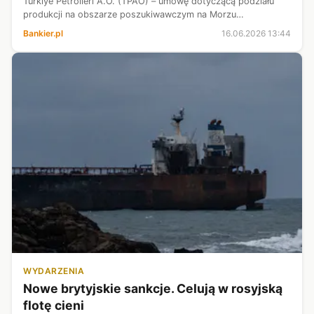
Türkiye Petrolleri A.O. (TPAO) – umowę dotyczącą podziału
produkcji na obszarze poszukiwawczym na Morzu
Śródziemnym u wybrzeży Libii, gdzie uzyskała koncesję
Bankier.pl
16.06.2026 13:44
poszukiwawczą - podała spółka w kom...
WYDARZENIA
Nowe brytyjskie sankcje. Celują w rosyjską
flotę cieni