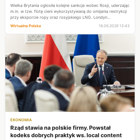
Wielka Brytania ogłosiła kolejne sankcje wobec Rosji, uderzając
m.in. w tzw. flotę cieni wykorzystywaną do omijania restrykcji
przy eksporcie ropy oraz rosyjskiego LNG. Londyn
zapowiedział też wsparcie dla ukraińskiej energetyki jądrowej
Wirtualna Polska
16.06.2026 13:43
poprzez fina...
EKONOMIA
Rząd stawia na polskie firmy. Powstał
kodeks dobrych praktyk ws. local content