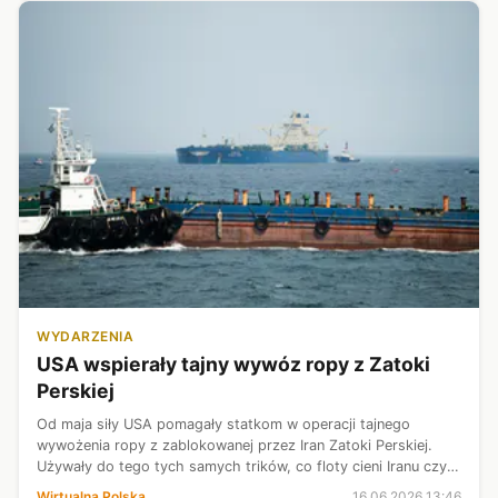
WYDARZENIA
USA wspierały tajny wywóz ropy z Zatoki
Perskiej
Od maja siły USA pomagały statkom w operacji tajnego
wywożenia ropy z zablokowanej przez Iran Zatoki Perskiej.
Używały do tego tych samych trików, co floty cieni Iranu czy
Rosji - przekazała we wtorek agencja Reutera powołując się na
Wirtualna Polska
16.06.2026 13:46