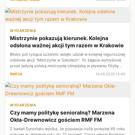
informacje uzysk...
WYDARZENIA
Mistrzynie pokazują kierunek. Kolejna
odsłona ważnej akcji tym razem w Krakowie
Blisko pół tysiąca uczennic wzięło udział w kolejnej tegorocznej
odsłonie akcji "Mistrzynie w Szkołach". To zajęcia wymyślone
przez jedyną polską mistrzynię olimpijską w pływaniu Otylię
Jędrzejczak, które mają na celu przekonania dziewcząt do
RMF24
16.06.2026 13:46
uczestn...
WYDARZENIA
Czy mamy politykę senioralną? Marzena
Okła-Drewnowicz gościem RMF FM
Z badań Eurostatu wynika, że populacja osób powyżej 65 roku
wzrosła w ubiegłym roku do 21 procent. Coraz więcej Polaków