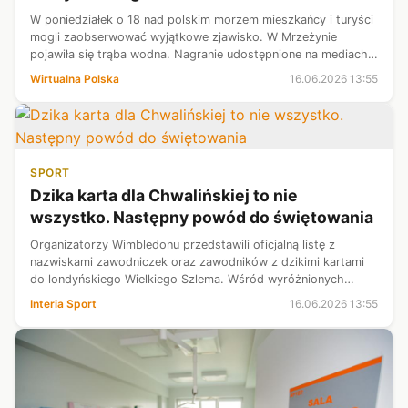
W poniedziałek o 18 nad polskim morzem mieszkańcy i turyści
mogli zaobserwować wyjątkowe zjawisko. W Mrzeżynie
pojawiła się trąba wodna. Nagranie udostępnione na mediach
społecznościowych szybko obiegło sieć.
Wirtualna Polska
16.06.2026 13:55
SPORT
Dzika karta dla Chwalińskiej to nie
wszystko. Następny powód do świętowania
Organizatorzy Wimbledonu przedstawili oficjalną listę z
nazwiskami zawodniczek oraz zawodników z dzikimi kartami
do londyńskiego Wielkiego Szlema. Wśród wyróżnionych
znalazła się Maja Chwalińska. To jednak nie koniec wspaniałych
Interia Sport
16.06.2026 13:55
wieści prosto z Wielk...