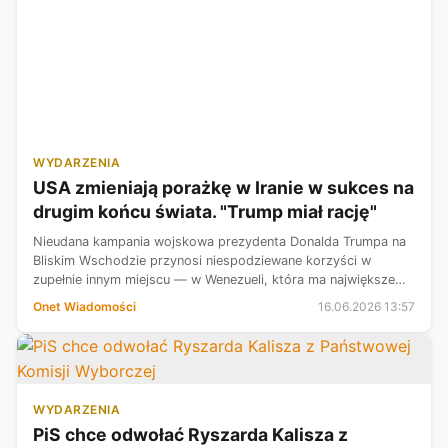
WYDARZENIA
USA zmieniają porażkę w Iranie w sukces na
drugim końcu świata. "Trump miał rację"
Nieudana kampania wojskowa prezydenta Donalda Trumpa na
Bliskim Wschodzie przynosi niespodziewane korzyści w
zupełnie innym miejscu — w Wenezueli, która ma największe
złoża ropy naftowej na świecie.
Onet Wiadomości
16.06.2026 13:57
WYDARZENIA
PiS chce odwołać Ryszarda Kalisza z