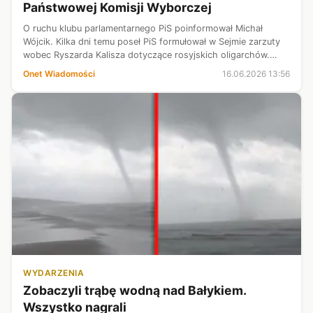
Państwowej Komisji Wyborczej
O ruchu klubu parlamentarnego PiS poinformował Michał
Wójcik. Kilka dni temu poseł PiS formułował w Sejmie zarzuty
wobec Ryszarda Kalisza dotyczące rosyjskich oligarchów.
Adwokat odpowiedział na nie w rozmowie z "Faktem".
Onet Wiadomości
16.06.2026 13:56
WYDARZENIA
Zobaczyli trąbę wodną nad Bałykiem.
Wszystko nagrali