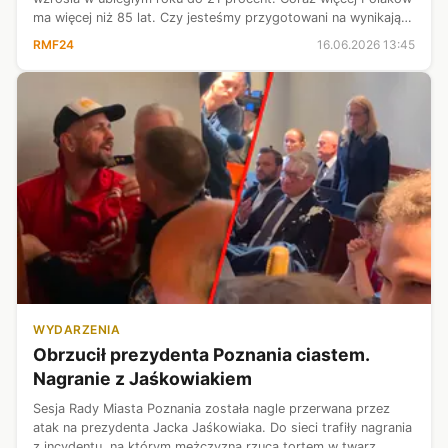
ma więcej niż 85 lat. Czy jesteśmy przygotowani na wynikające
z tego zagrożenia? Czy mamy politykę senioralną? Gościem w
RMF24
16.06.2026 13:45
Popołudni...
WYDARZENIA
Obrzucił prezydenta Poznania ciastem.
Nagranie z Jaśkowiakiem
Sesja Rady Miasta Poznania została nagle przerwana przez
atak na prezydenta Jacka Jaśkowiaka. Do sieci trafiły nagrania
z incydentu, na którym mężczyzna rzuca tortem w twarz