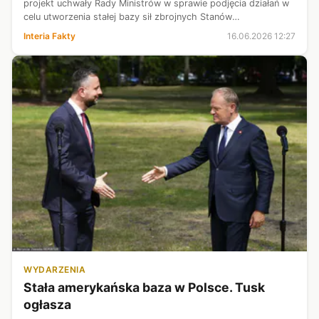
projekt uchwały Rady Ministrów w sprawie podjęcia działań w
celu utworzenia stałej bazy sił zbrojnych Stanów
Zjednoczonych w Polsce - zapowiedział Donald Tusk.
Interia Fakty
16.06.2026 12:27
Przypomnijmy, Donald Trump zadeklarow...
WYDARZENIA
Stała amerykańska baza w Polsce. Tusk
ogłasza