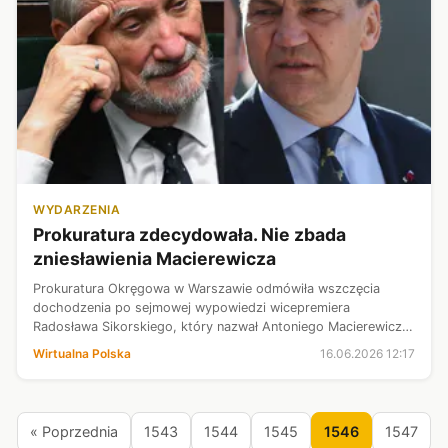
WYDARZENIA
Prokuratura zdecydowała. Nie zbada
zniesławienia Macierewicza
Prokuratura Okręgowa w Warszawie odmówiła wszczęcia
dochodzenia po sejmowej wypowiedzi wicepremiera
Radosława Sikorskiego, który nazwał Antoniego Macierewicza
"świrem". Jak podaje PAP, śledczy uznali, że w tej sprawie nie
Wirtualna Polska
16.06.2026 12:17
ma przesłanek interesu społe...
« Poprzednia
1543
1544
1545
1546
1547