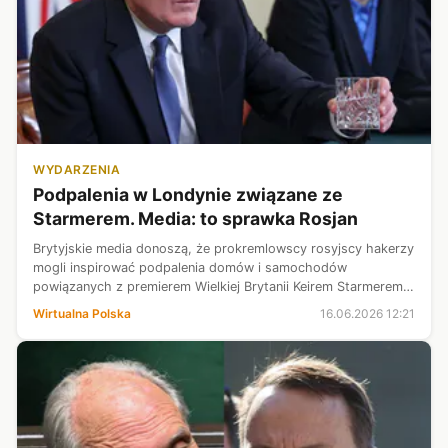
WYDARZENIA
Podpalenia w Londynie związane ze
Starmerem. Media: to sprawka Rosjan
Brytyjskie media donoszą, że prokremlowscy rosyjscy hakerzy
mogli inspirować podpalenia domów i samochodów
powiązanych z premierem Wielkiej Brytanii Keirem Starmerem.
Informacje na ten temat ujawniły śledztwa dziennikarskie BBC i
Wirtualna Polska
16.06.2026 12:21
"Financial Times".