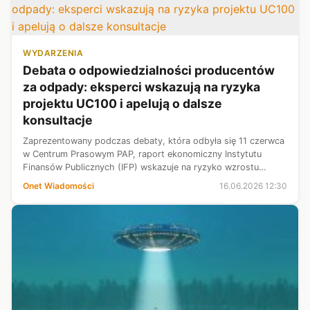
WYDARZENIA
Debata o odpowiedzialności producentów
za odpady: eksperci wskazują na ryzyka
projektu UC100 i apelują o dalsze
konsultacje
Zaprezentowany podczas debaty, która odbyła się 11 czerwca
w Centrum Prasowym PAP, raport ekonomiczny Instytutu
Finansów Publicznych (IFP) wskazuje na ryzyko wzrostu
kosztów funkcjonowania przedsiębiorstw, wzrostu cen
Onet Wiadomości
16.06.2026 12:30
produktów dla konsumentów oraz o...