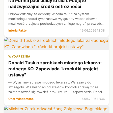
Na Putina padł blady strach. Podjęto
nadzwyczajne środki ostrożności
Odpowiedzialny za ochronę Władimira Putina system
monitoringu został tymczasowo wyłączony wobec obaw o
możliwość przejęcia pochodzących z niego nagrań przez obce
wywiady. Decyzja zapadła w reakcji na śmierć Alego
Interia Fakty
16.06.2026 12:38
Chameneiego. Lokalizację najwyższego ...
WYDARZENIA
Donald Tusk o zarobkach młodego lekarza-
radnego KO. Zapowiada "króciutki projekt
ustawy"
— Wyjaśnimy sprawę młodego lekarza z Warszawy do
szczegółu. W zależności od efektów kontroli sprawą może
zainteresować się również prokuratura — zapowiedział Donald
Tusk. Poinformował również o podjęciu konkretnych kroków w
Onet Wiadomości
16.06.2026 12:36
sprawie.