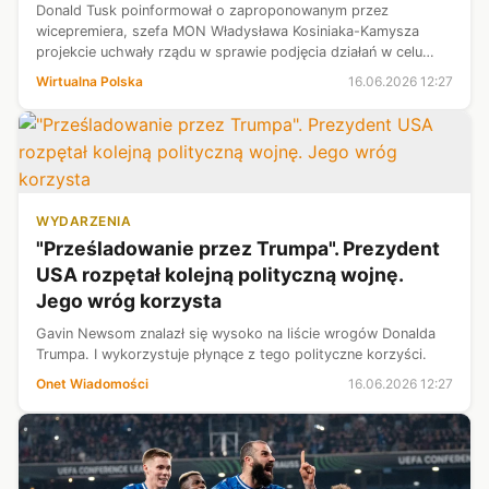
Donald Tusk poinformował o zaproponowanym przez
wicepremiera, szefa MON Władysława Kosiniaka-Kamysza
projekcie uchwały rządu w sprawie podjęcia działań w celu
utworzenia stałej bazy sił zbrojnych Stanów Zjednoczonych w
Wirtualna Polska
16.06.2026 12:27
Polsce. Projektem uchwały ma za...
WYDARZENIA
"Prześladowanie przez Trumpa". Prezydent
USA rozpętał kolejną polityczną wojnę.
Jego wróg korzysta
Gavin Newsom znalazł się wysoko na liście wrogów Donalda
Trumpa. I wykorzystuje płynące z tego polityczne korzyści.
Onet Wiadomości
16.06.2026 12:27