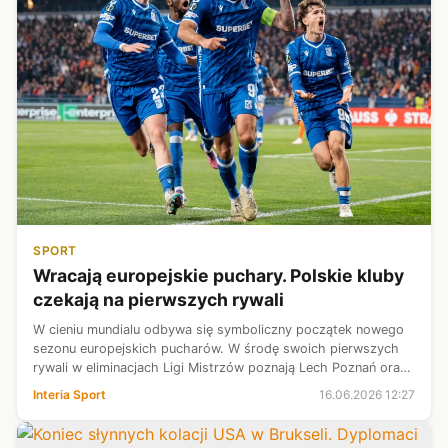
SPORT
Wracają europejskie puchary. Polskie kluby
czekają na pierwszych rywali
W cieniu mundialu odbywa się symboliczny początek nowego
sezonu europejskich pucharów. W środę swoich pierwszych
rywali w eliminacjach Ligi Mistrzów poznają Lech Poznań oraz
Górnik Zabrze, a w Lidze Konferencji GKS Katowice i Raków
Interia Sport
16.06.2026 12:27
Częstochowa. Poniż...