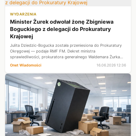
WYDARZENIA
Minister Żurek odwołał żonę Zbigniewa
Boguckiego z delegacji do Prokuratury
Krajowej
Julita Dziedzic-Bogucka została przeniesiona do Prokuratury
Okręgowej — podaje RMF FM. Dekret ministra
sprawiedliwości, prokuratora generalnego Waldemara Żurka
nie zawiera uzasadnienia.
Onet Wiadomości
16.06.2026 12:36