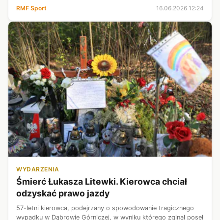
RMF Sport
16.06.2026 12:24
WYDARZENIA
Śmierć Łukasza Litewki. Kierowca chciał
odzyskać prawo jazdy
57-letni kierowca, podejrzany o spowodowanie tragicznego
wypadku w Dąbrowie Górniczej, w wyniku którego zginął poseł