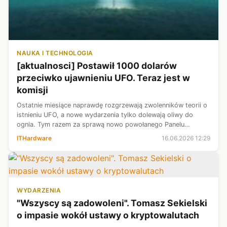
NAUKA I TECHNOLOGIA
[aktualnosci] Postawił 1000 dolarów
przeciwko ujawnieniu UFO. Teraz jest w
komisji
Ostatnie miesiące naprawdę rozgrzewają zwolenników teorii o
istnieniu UFO, a nowe wydarzenia tylko dolewają oliwy do
ognia. Tym razem za sprawą nowo powołanego Panelu
Doradczego ds. Niezidentyfikowanych Zjawisk Anomalnych
ITHardware
16.06.2026 12:29
(UAP), który ma przeanalizow...
WYDARZENIA
"Wszyscy są zadowoleni". Tomasz Sekielski
o impasie wokół ustawy o kryptowalutach