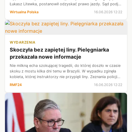
Łukasz Litewka, postanowił odzyskać prawo jazdy. Sąd podjął
już decyzję w tej sprawie.
Wirtualna Polska
16.06.2026 12:22
WYDARZENIA
Skoczyła bez zapiętej liny. Pielęgniarka
przekazała nowe informacje
Nie milkną echa szokującej tragedii, do której doszło w czasie
skoku z mostu kilka dni temu w Brazylii. W wypadku zginęła
kobieta, której instruktorzy nie przypięli liny. Zeznania policji
złożyła pielęgniarka, która miała skoczyć po 21-latce. Głos w
RMF24
16.06.2026 12:22
...