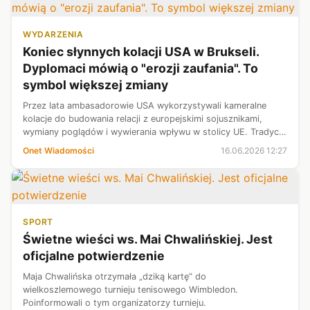
WYDARZENIA
Koniec słynnych kolacji USA w Brukseli.
Dyplomaci mówią o "erozji zaufania". To
symbol większej zmiany
Przez lata ambasadorowie USA wykorzystywali kameralne
kolacje do budowania relacji z europejskimi sojusznikami,
wymiany poglądów i wywierania wpływu w stolicy UE. Tradycja
ta, jak twierdzą dyplomaci, w dużej mierze zanikła od czasu
Onet Wiadomości
16.06.2026 12:27
powrotu Donalda Tr...
SPORT
Świetne wieści ws. Mai Chwalińskiej. Jest
oficjalne potwierdzenie
Maja Chwalińska otrzymała „dziką kartę” do
wielkoszlemowego turnieju tenisowego Wimbledon.
Poinformowali o tym organizatorzy turnieju.