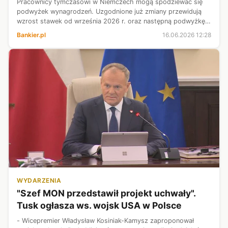
Pracownicy tymczasowi w Niemczech mogą spodziewać się
podwyżek wynagrodzeń. Uzgodnione już zmiany przewidują
wzrost stawek od września 2026 r. oraz następną podwyżkę
w 2027 r. – podaje serwis Polskiobserwator.de. Dla wielu
Bankier.pl
16.06.2026 12:28
Polaków zatrudnionych za Od...
WYDARZENIA
"Szef MON przedstawił projekt uchwały".
Tusk ogłasza ws. wojsk USA w Polsce
- Wicepremier Władysław Kosiniak-Kamysz zaproponował