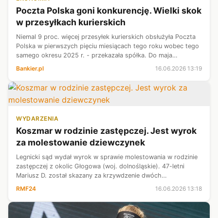
Poczta Polska goni konkurencję. Wielki skok
w przesyłkach kurierskich
Niemal 9 proc. więcej przesyłek kurierskich obsłużyła Poczta
Polska w pierwszych pięciu miesiącach tego roku wobec tego
samego okresu 2025 r. - przekazała spółka. Do maja
odnotowano także wzrost w segmencie usług logistycznych
Bankier.pl
16.06.2026 13:19
dla biznesu, a liczba n...
WYDARZENIA
Koszmar w rodzinie zastępczej. Jest wyrok
za molestowanie dziewczynek
Legnicki sąd wydał wyrok w sprawie molestowania w rodzinie
zastępczej z okolic Głogowa (woj. dolnośląskie). 47-letni
Mariusz D. został skazany za krzywdzenie dwóch
dziewczynek.
RMF24
16.06.2026 13:18