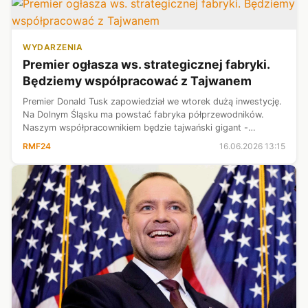
WYDARZENIA
Premier ogłasza ws. strategicznej fabryki.
Będziemy współpracować z Tajwanem
Premier Donald Tusk zapowiedział we wtorek dużą inwestycję.
Na Dolnym Śląsku ma powstać fabryka półprzewodników.
Naszym współpracownikiem będzie tajwański gigant -
Foxconn. Spółka ElectroMobility Poland współpracuje już z nim
RMF24
16.06.2026 13:15
w sprawie budowy fabryki...