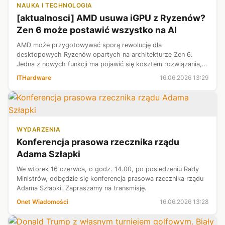
NAUKA I TECHNOLOGIA
[aktualnosci] AMD usuwa iGPU z Ryzenów?
Zen 6 może postawić wszystko na AI
AMD może przygotowywać sporą rewolucję dla
desktopowych Ryzenów opartych na architekturze Zen 6.
Jedna z nowych funkcji ma pojawić się kosztem rozwiązania,
które użytkownicy AM5 zdążyli już uznać za oczywistość.
ITHardware
16.06.2026 13:29
Zmiana może wywołać więcej dyskusji ni...
WYDARZENIA
Konferencja prasowa rzecznika rządu
Adama Szłapki
We wtorek 16 czerwca, o godz. 14.00, po posiedzeniu Rady
Ministrów, odbędzie się konferencja prasowa rzecznika rządu
Adama Szłapki. Zapraszamy na transmisję.
Onet Wiadomości
16.06.2026 13:28