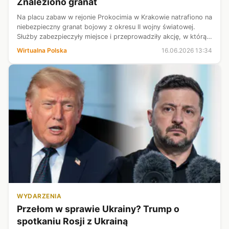
Znaleziono granat
Na placu zabaw w rejonie Prokocimia w Krakowie natrafiono na
niebezpieczny granat bojowy z okresu II wojny światowej.
Służby zabezpieczyły miejsce i przeprowadziły akcję, w którą
zaangażowani byli policyjni pirotechnicy oraz saperzy
Wirtualna Polska
16.06.2026 13:34
wojskowi.
WYDARZENIA
Przełom w sprawie Ukrainy? Trump o
spotkaniu Rosji z Ukrainą