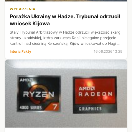
WYDARZENIA
Porażka Ukrainy w Hadze. Trybunał odrzucił
wniosek Kijowa
Stały Trybunał Arbitrażowy w Hadze odrzucił większość skarg
strony ukraińskiej, która zarzucała Rosji nielegalne przejęcie
kontroli nad cieśniną Kerczeńską. Kijów wnioskował do Hagi w
2016 r., gdy rozpoczęto budowę Mostu Krymskiego łączącego
Interia Fakty
16.06.2026 13:29
Półwysep...