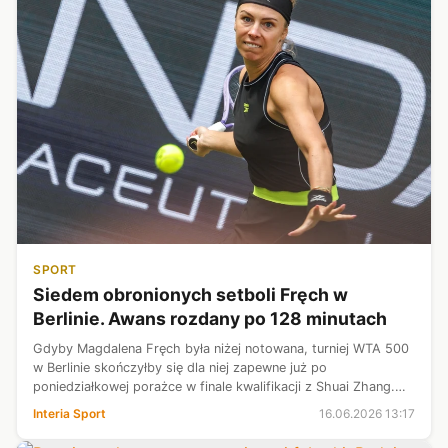
SPORT
Siedem obronionych setboli Fręch w
Berlinie. Awans rozdany po 128 minutach
Gdyby Magdalena Fręch była niżej notowana, turniej WTA 500
w Berlinie skończyłby się dla niej zapewne już po
poniedziałkowej porażce w finale kwalifikacji z Shuai Zhang.
Tyle że już wtedy było jasne, że Polka - jako najwyżej
Interia Sport
16.06.2026 13:17
rozstawiona przegrana z t...