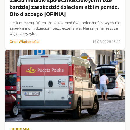
Zakaz mediów społecznościowych może
bardziej zaszkodzić dzieciom niż im pomóc.
Oto dlaczego [OPINIA]
Jestem mamą. Wiem, że zakaz mediów społecznościowych nie
zapewni moim dzieciom bezpieczeństwa. Narazi je na jeszcze
większe ryzyko.
Onet Wiadomości
16.06.2026 13:19
EKONOMIA