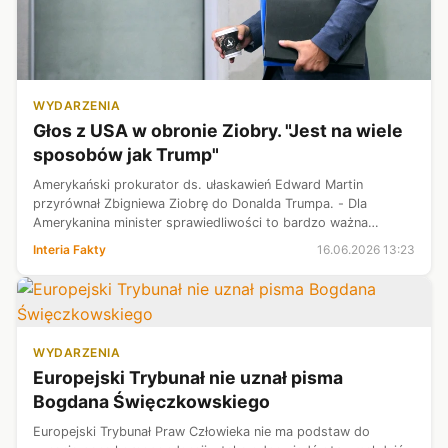
WYDARZENIA
Głos z USA w obronie Ziobry. "Jest na wiele
sposobów jak Trump"
Amerykański prokurator ds. ułaskawień Edward Martin
przyrównał Zbigniewa Ziobrę do Donalda Trumpa. - Dla
Amerykanina minister sprawiedliwości to bardzo ważna
funkcja, to w pewnym sensie najwyższe stanowisko po
Interia Fakty
16.06.2026 13:23
prezydencie. Widzieć, jak (Ziobro) jest ...
WYDARZENIA
Europejski Trybunał nie uznał pisma
Bogdana Święczkowskiego
Europejski Trybunał Praw Człowieka nie ma podstaw do