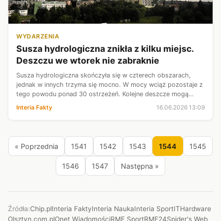
WYDARZENIA
Susza hydrologiczna znikła z kilku miejsc.
Deszczu we wtorek nie zabraknie
Susza hydrologiczna skończyła się w czterech obszarach,
jednak w innych trzyma się mocno. W mocy wciąż pozostaje z
tego powodu ponad 30 ostrzeżeń. Kolejne deszcze mogą
poprawić sytuację, ale ograniczą się do północnego wschodu.
Interia Fakty
16.06.2026 13:09
W sprawdzeniu, gdzie d...
« Poprzednia
1541
1542
1543
1544
1545
1546
1547
Następna »
Źródła:
Chip.pl
Interia Fakty
Interia Nauka
Interia Sport
ITHardware
Olsztyn.com.pl
Onet Wiadomości
RMF Sport
RMF24
Spider's Web