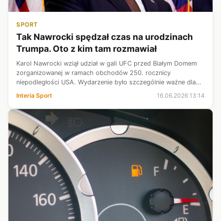
SPORT
Tak Nawrocki spędzał czas na urodzinach
Trumpa. Oto z kim tam rozmawiał
Karol Nawrocki wziął udział w gali UFC przed Białym Domem
zorganizowanej w ramach obchodów 250. rocznicy
niepodległości USA. Wydarzenie było szczególnie ważne dla
Donalda Trumpa, bowiem odbywało się w dniu jego 80.
Interia Sport
16.06.2026 13:14
urodzin. W podróży samolotem, jak i...