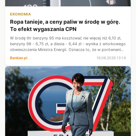
EKONOMIA
Ropa tanieje, a ceny paliw w środę w górę.
To efekt wygaszania CPN
W środę litr benzyny 95 ma kosztować nie więcej niż 6,10 zł,
benzyny 98 - 6,75 zł, a diesla - 6,44 zł - wynika z wtorkowego
obwieszczenia Ministra Energii. Oznacza to, że w porównaniu
z wtorkiem ceny maksymalne paliw będą wyższe.
Bankier.pl
16.06.2026 13:14