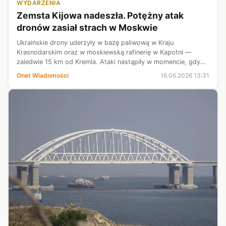
WYDARZENIA
Zemsta Kijowa nadeszła. Potężny atak
dronów zasiał strach w Moskwie
Ukraińskie drony uderzyły w bazę paliwową w Kraju
Krasnodarskim oraz w moskiewską rafinerię w Kapotni —
zaledwie 15 km od Kremla. Ataki nastąpiły w momencie, gdy
niedobory paliwa dotknęły już ponad 25 rosyjskich regionów.
Onet Wiadomości
16.06.2026 13:31