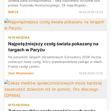
uznania pana korespondencji - taką odpowiedź otrzymał dziś
prezes Trybunału Konstytucyjnego. 28 maja Bogdan
Święczkowski przesłał do ETPCz swoje stanowisko w sprawie
RMF24
16.06.2026 13:23
skargi złożonej przez czwórkę s...
WYDARZENIA
Najpotężniejszy czołg świata pokazany na
targach w Paryżu
Na paryskich targach zbrojeniowych Eurosatory 2026 można
zobaczyć nowy czołg, który prawdopodobnie zastąpi w siłach
Francji czołgi Leclerc.
Onet Wiadomości
16.06.2026 13:22
WYDARZENIA