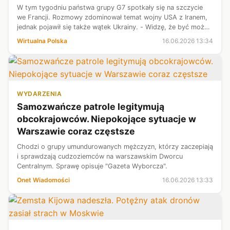
W tym tygodniu państwa grupy G7 spotkały się na szczycie
we Francji. Rozmowy zdominował temat wojny USA z Iranem,
jednak pojawił się także wątek Ukrainy. - Widzę, że być może
możemy coś zdziałać - podkreślał Trump.
Wirtualna Polska
16.06.2026 13:34
WYDARZENIA
Samozwańcze patrole legitymują
obcokrajowców. Niepokojące sytuacje w
Warszawie coraz częstsze
Chodzi o grupy umundurowanych mężczyzn, którzy zaczepiają
i sprawdzają cudzoziemców na warszawskim Dworcu
Centralnym. Sprawę opisuje "Gazeta Wyborcza".
Onet Wiadomości
16.06.2026 13:33