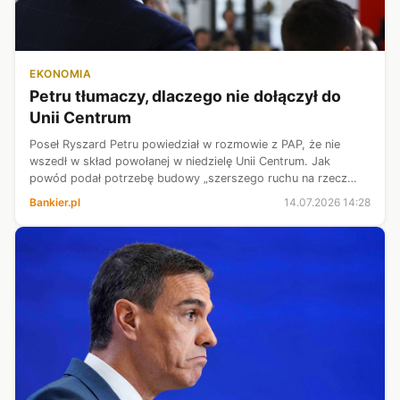
EKONOMIA
Petru tłumaczy, dlaczego nie dołączył do
Unii Centrum
Poseł Ryszard Petru powiedział w rozmowie z PAP, że nie
wszedł w skład powołanej w niedzielę Unii Centrum. Jak
powód podał potrzebę budowy „szerszego ruchu na rzecz
wolności”, który łączyłby różne środowiska polityczne, w tym
Bankier.pl
14.07.2026 14:28
podmioty pozaparlamentar...