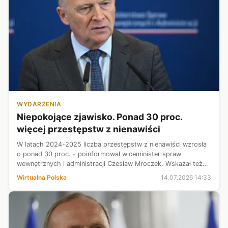
WYDARZENIA
Niepokojące zjawisko. Ponad 30 proc.
więcej przestępstw z nienawiści
W latach 2024-2025 liczba przestępstw z nienawiści wzrosła
o ponad 30 proc. - poinformował wiceminister spraw
wewnętrznych i administracji Czesław Mroczek. Wskazał też
na głośne incydenty w Bielsku-Białej i Poznaniu oraz
Wirtualna Polska
14.07.2026 14:33
zapowiedział szybką reakcję s...