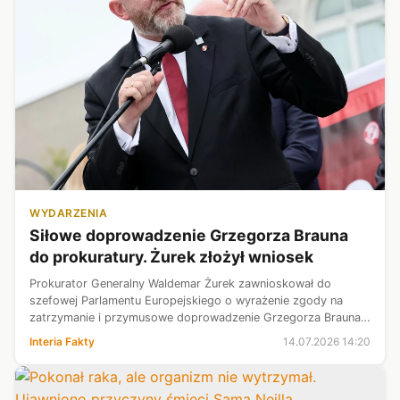
WYDARZENIA
Siłowe doprowadzenie Grzegorza Brauna
do prokuratury. Żurek złożył wniosek
Prokurator Generalny Waldemar Żurek zawnioskował do
szefowej Parlamentu Europejskiego o wyrażenie zgody na
zatrzymanie i przymusowe doprowadzenie Grzegorza Brauna.
Według prokuratury Braun ignorował dotychczasowe wezwania
Interia Fakty
14.07.2026 14:20
do stawienia sie na czynnośc...