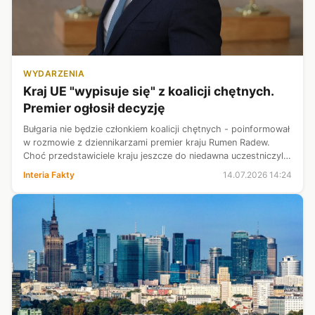
WYDARZENIA
Kraj UE "wypisuje się" z koalicji chętnych.
Premier ogłosił decyzję
Bułgaria nie będzie członkiem koalicji chętnych - poinformował
w rozmowie z dziennikarzami premier kraju Rumen Radew.
Choć przedstawiciele kraju jeszcze do niedawna uczestniczyli
w spotkaniach sojuszu, zabrakło ich podczas
Interia Fakty
14.07.2026 14:24
poniedziałkowego szczytu w ...