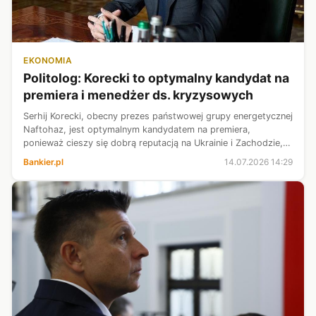
EKONOMIA
Politolog: Korecki to optymalny kandydat na
premiera i menedżer ds. kryzysowych
Serhij Korecki, obecny prezes państwowej grupy energetycznej
Naftohaz, jest optymalnym kandydatem na premiera,
ponieważ cieszy się dobrą reputacją na Ukrainie i Zachodzie,
nie ma powiązań politycznych, a jego rząd mógłby skupić się
Bankier.pl
14.07.2026 14:29
na gospodarce i te...