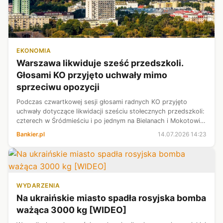
EKONOMIA
Warszawa likwiduje sześć przedszkoli.
Głosami KO przyjęto uchwały mimo
sprzeciwu opozycji
Podczas czwartkowej sesji głosami radnych KO przyjęto
uchwały dotyczące likwidacji sześciu stołecznych przedszkoli:
czterech w Śródmieściu i po jednym na Bielanach i Mokotowie.
Przeciw głosowali radni PiS oraz przedstawiciele Lewicy,
Bankier.pl
14.07.2026 14:23
Miasto Jest Nasz...
WYDARZENIA
Na ukraińskie miasto spadła rosyjska bomba
ważąca 3000 kg [WIDEO]