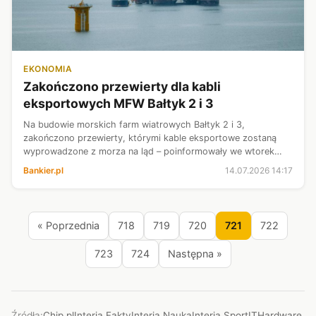
EKONOMIA
Zakończono przewierty dla kabli
eksportowych MFW Bałtyk 2 i 3
Na budowie morskich farm wiatrowych Bałtyk 2 i 3,
zakończono przewierty, którymi kable eksportowe zostaną
wyprowadzone z morza na ląd – poinformowały we wtorek
spółki Equinor i Polenergia, odpowiedzialne za inwestycje.
Bankier.pl
14.07.2026 14:17
Farmy o łącznej mocy 1,44 GW ma...
« Poprzednia
718
719
720
721
722
723
724
Następna »
Źródła:
Chip.pl
Interia Fakty
Interia Nauka
Interia Sport
ITHardware