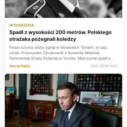
WYDARZENIA
Spadł z wysokości 200 metrów. Polskiego
strażaka pożegnali koledzy
Polski turysta, który zginął w słowackich Tatrach, to asp.
sztab. Przemysław Zdrojkowski z Komendy Miejskiej
Państwowej Straży Pożarnej w Toruniu. Mężczyzna spadł z
wysokości 200 metrów z nieoznakowanego szlaku. "Cześć
Interia Fakty
14.07.2026 14:31
Jego pamięci" - napisano na str...