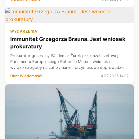
WYDARZENIA
Immunitet Grzegorza Brauna. Jest wniosek
prokuratury
Prokurator generalny Waldemar Żurek przekazał szefowej
Parlamentu Europejskiego Robercie Metsoli wniosek o
wyrażenie zgody na zatrzymanie i przymusowe doprowadzenie
przed wymiar sprawiedliwości europosła Grzegorza Brauna.
Onet Wiadomości
14.07.2026 14:17