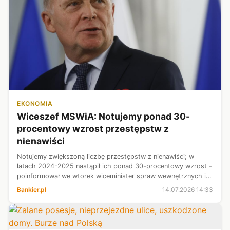
EKONOMIA
Wiceszef MSWiA: Notujemy ponad 30-
procentowy wzrost przestępstw z
nienawiści
Notujemy zwiększoną liczbę przestępstw z nienawiści; w
latach 2024-2025 nastąpił ich ponad 30-procentowy wzrost -
poinformował we wtorek wiceminister spraw wewnętrznych i
administracji Czesław Mroczek.
Bankier.pl
14.07.2026 14:33