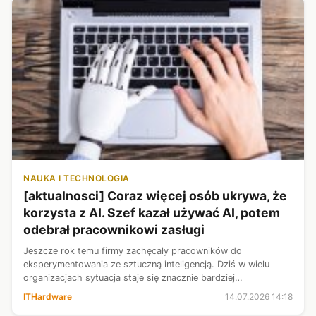
NAUKA I TECHNOLOGIA
[aktualnosci] Coraz więcej osób ukrywa, że
korzysta z AI. Szef kazał używać AI, potem
odebrał pracownikowi zasługi
Jeszcze rok temu firmy zachęcały pracowników do
eksperymentowania ze sztuczną inteligencją. Dziś w wielu
organizacjach sytuacja staje się znacznie bardziej
skomplikowana. Menedżerowie oczekują korzystania z
ITHardware
14.07.2026 14:18
chatbotów i agentów AI, ale gdy przychodzi ...