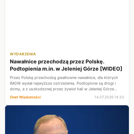
WYDARZENIA
Nawałnice przechodzą przez Polskę.
Podtopienia m.in. w Jeleniej Górze [WIDEO]
Przez Polskę przechodzą gwałtowne nawałnice, dla których
IMGW wydał najwyższe ostrzeżenia. Podtopione są drogi i
domy, a z uszkodzonej przez żywioł hali w Jeleniej Górze
trzeba było ewakuować ponad 120 osób. Mocno grzmi i pada
Onet Wiadomości
14.07.2026 14:33
też m.in. w Małopolsce....