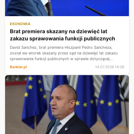
EKONOMIA
Brat premiera skazany na dziewięć lat
zakazu sprawowania funkcji publicznych
David Sanchez, brat premiera Hiszpanii Pedro Sancheza,
został we wtorek skazany przez sąd na dziewięć lat zakazu
sprawowania funkcji publicznych w sprawie dotyczącej
nadużycia władzy i handlu wpływami – poinformowała agencja
Bankier.pl
14.07.2026 14:28
EFE. Od wyroku przysługuj...