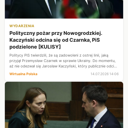
WYDARZENIA
Polityczny pożar przy Nowogrodzkiej.
Kaczyński odcina się od Czarnka, PiS
podzielone [KULISY]
Politycy PiS twierdzili, że są zadowoleni z ostrej linii, jaką
przyjął Przemysław Czarnek w sprawie Ukrainy. Do momentu,
aż nie odezwał się Jarosław Kaczyński, który publicznie odciął
się od Czarnka.
Wirtualna Polska
14.07.2026 14:06