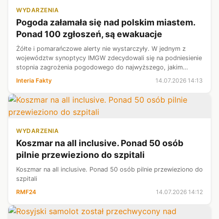
WYDARZENIA
Pogoda załamała się nad polskim miastem.
Ponad 100 zgłoszeń, są ewakuacje
Żółte i pomarańczowe alerty nie wystarczyły. W jednym z
województw synoptycy IMGW zdecydowali się na podniesienie
stopnia zagrożenia pogodowego do najwyższego, jakim
dysponują. Uwagę zwraca suma opadów, która miejscami
Interia Fakty
14.07.2026 14:13
może być wyjątkowo wysoka. Pier...
WYDARZENIA
Koszmar na all inclusive. Ponad 50 osób
pilnie przewieziono do szpitali
Koszmar na all inclusive. Ponad 50 osób pilnie przewieziono do
szpitali
RMF24
14.07.2026 14:12