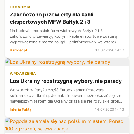
EKONOMIA
Zakończono przewierty dla kabli
eksportowych MFW Bałtyk 2 i 3
Na budowie morskich farm wiatrowych Bałtyk 2 i 3,
zakończono przewierty, którymi kable eksportowe zostaną
wyprowadzone z morza na ląd – poinformowały we wtorek
spółki Equinor i Polenergia, odpowiedzialne za inwestycje.
Bankier.pl
14.07.2026 14:17
Farmy o łącznej mocy 1,44 GW ma...
WYDARZENIA
Los Ukrainy rozstrzygną wybory, nie parady
We wtorek w Paryżu część Europy zamanifestowała
solidarność z Ukrainą. Jednak niebawem może okazać się, że
największym testem dla Ukrainy okażą się nie rosyjskie drony
czy rakiety, ale kaprysy wyborców w zachodnich
Interia Fakty
14.07.2026 14:13
demokracjach.