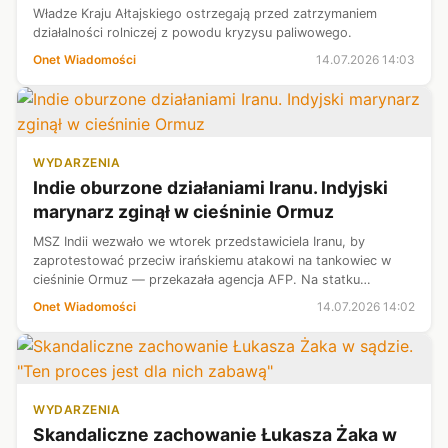
Władze Kraju Ałtajskiego ostrzegają przed zatrzymaniem
działalności rolniczej z powodu kryzysu paliwowego.
Onet Wiadomości
14.07.2026 14:03
WYDARZENIA
Indie oburzone działaniami Iranu. Indyjski
marynarz zginął w cieśninie Ormuz
MSZ Indii wezwało we wtorek przedstawiciela Iranu, by
zaprotestować przeciw irańskiemu atakowi na tankowiec w
cieśninie Ormuz — przekazała agencja AFP. Na statku
należącym do Zjednoczonych Emiratów Arabskich zginął
Onet Wiadomości
14.07.2026 14:02
indyjski marynarz, a osiem osób, w ...
WYDARZENIA
Skandaliczne zachowanie Łukasza Żaka w