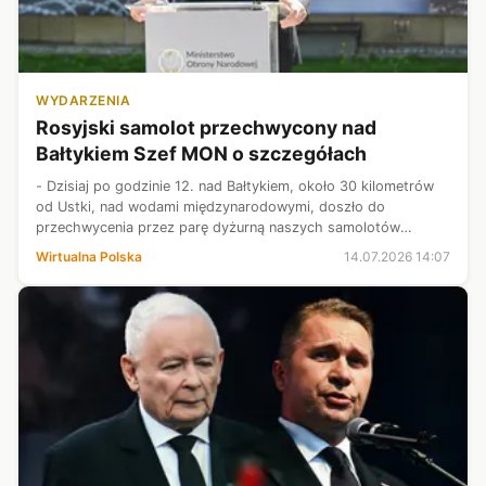
WYDARZENIA
Rosyjski samolot przechwycony nad
Bałtykiem Szef MON o szczegółach
- Dzisiaj po godzinie 12. nad Bałtykiem, około 30 kilometrów
od Ustki, nad wodami międzynarodowymi, doszło do
przechwycenia przez parę dyżurną naszych samolotów
bojowych rosyjskiego samolotu rozpoznawczego Ił-20 -
Wirtualna Polska
14.07.2026 14:07
przekazał Władysław Kosiniak-Kamysz.