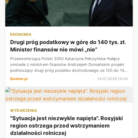
EKONOMIA
Drugi próg podatkowy w górę do 140 tys. zł.
Minister finansów nie mówi „nie”
Przewodnicząca Polski 2050 Katarzyna Pełczyńska-Nałęcz
omówiła z ministrem finansów Andrzejem Domańskim projekt
podnoszący drugi próg podatku dochodowego ze 120 do 140
tys. zł. Jak podkreśliła, Domański nie kwestionował
Bankier.pl
14.07.2026 14:04
merytorycznych argumentów, ale...
WYDARZENIA
"Sytuacja jest niezwykle napięta". Rosyjski
region ostrzega przed wstrzymaniem
działalności rolniczej