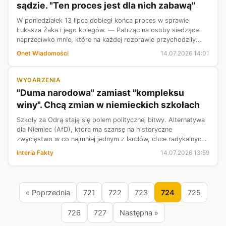
sądzie. "Ten proces jest dla nich zabawą"
W poniedziałek 13 lipca dobiegł końca proces w sprawie
Łukasza Żaka i jego kolegów. — Patrząc na osoby siedzące
naprzeciwko mnie, które na każdej rozprawie przychodziły
tutaj jak na spotkanie towarzyskie — uśmiechy, przybijanie
Onet Wiadomości
14.07.2026 14:01
sobie piątek, żarty, s...
WYDARZENIA
"Duma narodowa" zamiast "kompleksu
winy". Chcą zmian w niemieckich szkołach
Szkoły za Odrą stają się polem politycznej bitwy. Alternatywa
dla Niemiec (AfD), która ma szansę na historyczne
zwycięstwo w co najmniej jednym z landów, chce radykalnych
zmian w systemie edukacji. Partia planuje zerwać z
Interia Fakty
14.07.2026 13:59
praktykowaną od dziesięciole...
« Poprzednia
721
722
723
724
725
726
727
Następna »