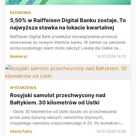
EKONOMIA
5,50% w Raiffeisen Digital Banku zostaje. To
najwyższa stawka na lokacie kwartalnej
Raiffeisen Digital Bank przedłużył obowiązywanie promocji
skierowanej do nowych klientów banku. W zamian za założenie
konta osobistego klient może założyć Lokatę dla Ciebie na
specjalnych warunkach. Stawka towarzysząca depozytowi na
Bankier.pl
14.07.2026 14:10
3 miesiące jest n...
WYDARZENIA
Rosyjski samolot przechwycony nad
Bałtykiem. 30 kilometrów od Ustki
- Około 30 kilometrów od Ustki doszło do przechwycenia
przez parę dyżurną naszych samolotów bojowych,
rosyjskiego samolotu rozpoznawczego Ił-20. Po kontakcie i
po sygnałach o tym, że powinien opuścić tę przestrzeń,
Interia Fakty
14.07.2026 14:08
samolot oddalił się w kierunku Rosj...