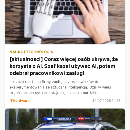
NAUKA I TECHNOLOGIA
[aktualnosci] Coraz więcej osób ukrywa, że
korzysta z AI. Szef kazał używać AI, potem
odebrał pracownikowi zasługi
Jeszcze rok temu firmy zachęcały pracowników do
eksperymentowania ze sztuczną inteligencją. Dziś w wielu
organizacjach sytuacja staje się znacznie bardziej
skomplikowana. Menedżerowie oczekują korzystania z
ITHardware
14.07.2026 14:18
chatbotów i agentów AI, ale gdy przychodzi ...