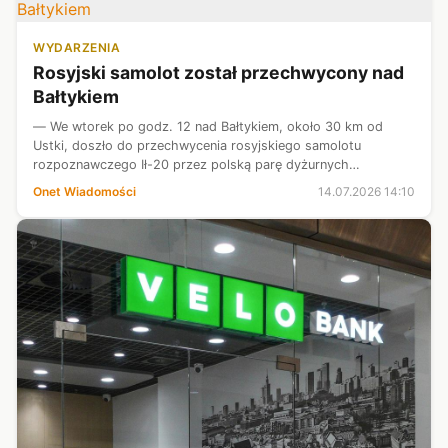
WYDARZENIA
Rosyjski samolot został przechwycony nad
Bałtykiem
— We wtorek po godz. 12 nad Bałtykiem, około 30 km od
Ustki, doszło do przechwycenia rosyjskiego samolotu
rozpoznawczego Ił-20 przez polską parę dyżurnych
samolotów — przekazał minister obrony Władysław Kosiniak-
Onet Wiadomości
14.07.2026 14:10
Kamysz.