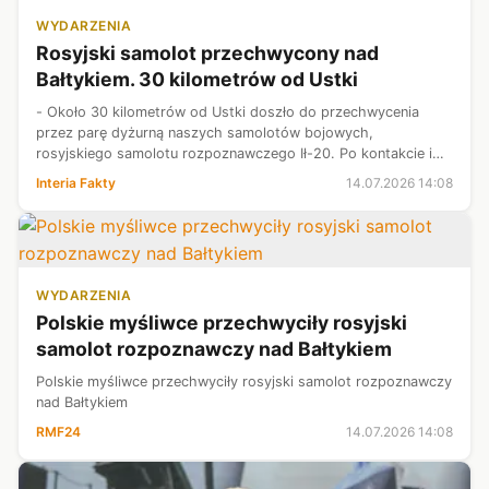
WYDARZENIA
Rosyjski samolot przechwycony nad
Bałtykiem. 30 kilometrów od Ustki
- Około 30 kilometrów od Ustki doszło do przechwycenia
przez parę dyżurną naszych samolotów bojowych,
rosyjskiego samolotu rozpoznawczego Ił-20. Po kontakcie i
po sygnałach o tym, że powinien opuścić tę przestrzeń,
Interia Fakty
14.07.2026 14:08
samolot oddalił się w kierunku Rosj...
WYDARZENIA
Polskie myśliwce przechwyciły rosyjski
samolot rozpoznawczy nad Bałtykiem
Polskie myśliwce przechwyciły rosyjski samolot rozpoznawczy
nad Bałtykiem
RMF24
14.07.2026 14:08