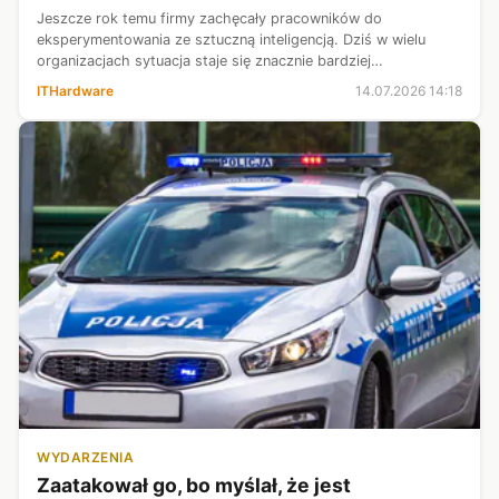
Jeszcze rok temu firmy zachęcały pracowników do
eksperymentowania ze sztuczną inteligencją. Dziś w wielu
organizacjach sytuacja staje się znacznie bardziej
skomplikowana. Menedżerowie oczekują korzystania z
ITHardware
14.07.2026 14:18
chatbotów i agentów AI, ale gdy przychodzi ...
WYDARZENIA
Zaatakował go, bo myślał, że jest