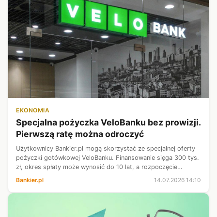
EKONOMIA
Specjalna pożyczka VeloBanku bez prowizji.
Pierwszą ratę można odroczyć
Użytkownicy Bankier.pl mogą skorzystać ze specjalnej oferty
pożyczki gotówkowej VeloBanku. Finansowanie sięga 300 tys.
zł, okres spłaty może wynosić do 10 lat, a rozpoczęcie
regulowania rat można przesunąć nawet o trzy miesiące. Bank
Bankier.pl
14.07.2026 14:10
nie pobiera prow...