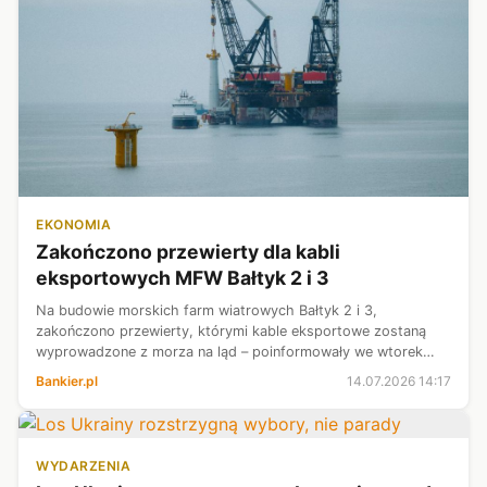
EKONOMIA
Zakończono przewierty dla kabli
eksportowych MFW Bałtyk 2 i 3
Na budowie morskich farm wiatrowych Bałtyk 2 i 3,
zakończono przewierty, którymi kable eksportowe zostaną
wyprowadzone z morza na ląd – poinformowały we wtorek
spółki Equinor i Polenergia, odpowiedzialne za inwestycje.
Bankier.pl
14.07.2026 14:17
Farmy o łącznej mocy 1,44 GW ma...
WYDARZENIA