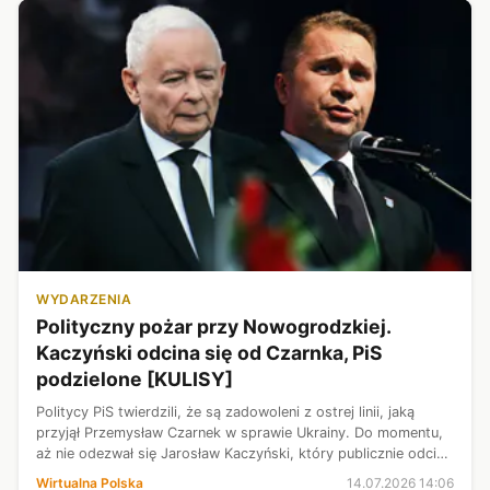
WYDARZENIA
Polityczny pożar przy Nowogrodzkiej.
Kaczyński odcina się od Czarnka, PiS
podzielone [KULISY]
Politycy PiS twierdzili, że są zadowoleni z ostrej linii, jaką
przyjął Przemysław Czarnek w sprawie Ukrainy. Do momentu,
aż nie odezwał się Jarosław Kaczyński, który publicznie odciął
się od Czarnka.
Wirtualna Polska
14.07.2026 14:06