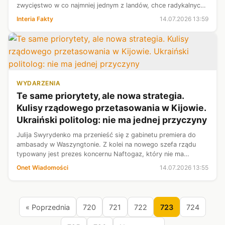
zwycięstwo w co najmniej jednym z landów, chce radykalnych
zmian w systemie edukacji. Partia planuje zerwać z
Interia Fakty
14.07.2026 13:59
praktykowaną od dziesięciole...
WYDARZENIA
Te same priorytety, ale nowa strategia.
Kulisy rządowego przetasowania w Kijowie.
Ukraiński politolog: nie ma jednej przyczyny
Julija Swyrydenko ma przenieść się z gabinetu premiera do
ambasady w Waszyngtonie. Z kolei na nowego szefa rządu
typowany jest prezes koncernu Naftogaz, który nie ma
doświadczenia w polityce. — Pytanie, czy wie, na co się
Onet Wiadomości
14.07.2026 13:55
porywa — zastanawia się rozm...
« Poprzednia
720
721
722
723
724