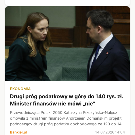
EKONOMIA
Drugi próg podatkowy w górę do 140 tys. zł.
Minister finansów nie mówi „nie”
Przewodnicząca Polski 2050 Katarzyna Pełczyńska-Nałęcz
omówiła z ministrem finansów Andrzejem Domańskim projekt
podnoszący drugi próg podatku dochodowego ze 120 do 140
tys. zł. Jak podkreśliła, Domański nie kwestionował
Bankier.pl
14.07.2026 14:04