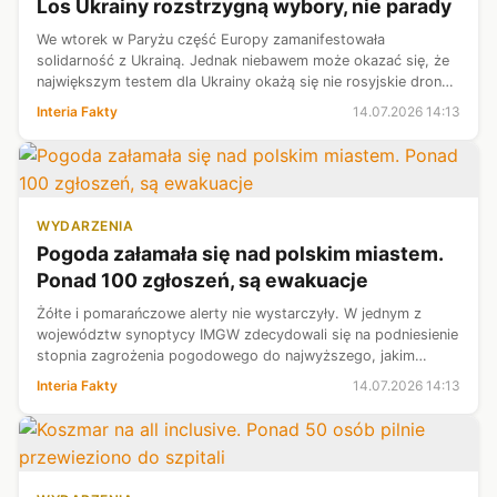
Los Ukrainy rozstrzygną wybory, nie parady
We wtorek w Paryżu część Europy zamanifestowała
solidarność z Ukrainą. Jednak niebawem może okazać się, że
największym testem dla Ukrainy okażą się nie rosyjskie drony
czy rakiety, ale kaprysy wyborców w zachodnich
Interia Fakty
14.07.2026 14:13
demokracjach.
WYDARZENIA
Pogoda załamała się nad polskim miastem.
Ponad 100 zgłoszeń, są ewakuacje
Żółte i pomarańczowe alerty nie wystarczyły. W jednym z
województw synoptycy IMGW zdecydowali się na podniesienie
stopnia zagrożenia pogodowego do najwyższego, jakim
dysponują. Uwagę zwraca suma opadów, która miejscami
Interia Fakty
14.07.2026 14:13
może być wyjątkowo wysoka. Pier...