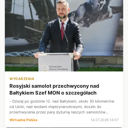
WYDARZENIA
Rosyjski samolot przechwycony nad
Bałtykiem Szef MON o szczegółach
- Dzisiaj po godzinie 12. nad Bałtykiem, około 30 kilometrów
od Ustki, nad wodami międzynarodowymi, doszło do
przechwycenia przez parę dyżurną naszych samolotów
bojowych rosyjskiego samolotu rozpoznawczego Ił-20 -
Wirtualna Polska
14.07.2026 14:07
przekazał Władysław Kosiniak-Kamysz.