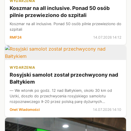
WYDARZENIA
Koszmar na all inclusive. Ponad 50 osób
pilnie przewieziono do szpitali
Koszmar na all inclusive. Ponad 50 osób pilnie przewieziono do
szpitali
RMF24
14.07.2026 14:12
WYDARZENIA
Rosyjski samolot został przechwycony nad
Bałtykiem
— We wtorek po godz. 12 nad Bałtykiem, około 30 km od
Ustki, doszło do przechwycenia rosyjskiego samolotu
rozpoznawczego Ił-20 przez polską parę dyżurnych
samolotów — przekazał minister obrony Władysław Kosiniak-
Onet Wiadomości
14.07.2026 14:10
Kamysz.