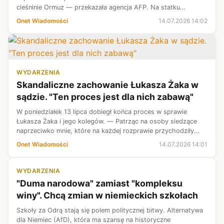
cieśninie Ormuz — przekazała agencja AFP. Na statku
należącym do Zjednoczonych Emiratów Arabskich zginął
Onet Wiadomości
14.07.2026 14:02
indyjski marynarz, a osiem osób, w ...
WYDARZENIA
Skandaliczne zachowanie Łukasza Żaka w
sądzie. "Ten proces jest dla nich zabawą"
W poniedziałek 13 lipca dobiegł końca proces w sprawie
Łukasza Żaka i jego kolegów. — Patrząc na osoby siedzące
naprzeciwko mnie, które na każdej rozprawie przychodziły
tutaj jak na spotkanie towarzyskie — uśmiechy, przybijanie
Onet Wiadomości
14.07.2026 14:01
sobie piątek, żarty, s...
WYDARZENIA
"Duma narodowa" zamiast "kompleksu
winy". Chcą zmian w niemieckich szkołach
Szkoły za Odrą stają się polem politycznej bitwy. Alternatywa
dla Niemiec (AfD), która ma szansę na historyczne